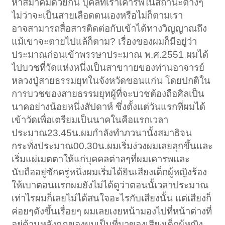
หาสมาคมด้วยกัน บุคลที่เราเคารพในสถานะต่างๆ
ไม่ว่าจะเป็นสายเลือดตนเองหรือไม่ก็ตามเรา
อาจสามารถสื่อสารติดต่อกับเข้าได้ทางวิญญาณถึง
แม้เขาจะตายไปแล้ก็ตาม? เรื่องของผมก็มีอยู่ว่า
ประมาณก่อนเข้าพรรษาประมาณ พ.ศ.2551 ผมได้
ไปบวชที่วัดแห่งหนึ่งเป็นสาขาายของท่านอาจารย์
หลวงปู่สายธรรมยุทในจังหวัดขอนแก่น โดยปกติใน
การบวชของสายธรรมยุทผู้ที่จะบวชต้องถือศิลเป็น
นาคอย่างน้อยหนึ่งสัปดาห์ ซึ่งตั้งแต่วันแรกที่ผมได้
เข้าวัดเพื่อเตรียมเป็นนาคในคือแรกเวลา
ประมาณ23.45น.ผมกำลังทำภวนานั้งสมาธิจน
กระทั่งประมาณ00.30น.ผมเริ่มง่วงผมเลยลุกขึ้นและ
เริ่มแผ่เมตตาให้แก่บุคคลต่าลๆที่ผมเคารพและ
นับถืออยู่ซักครู่หนึ่งผมเริ่มได้ยินเสียงเด็กผู้หญิงร้อง
ให้เบาตอนแรกผมยังไม่ได้ดูว่าตอนนั้เวลาประมาณ
เท่าไรผมก็เลยไม่ได้สนใจอะไรกับเสียงนั้น แต่เสียงก็
ค่อยๆดังขึ้นเรื่อยๆ ผมเลยเงยหน้ามองไปที่หน้าต่างที่
อยู่ด้านหลังกุฏของผมเป็นที่มาของเสียงเด็กผู้หญิง