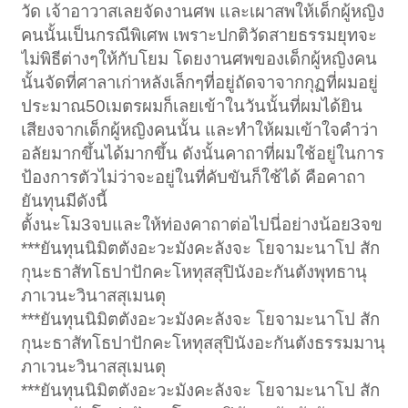
วัด เจ้าอาวาสเลยจัดงานศพ และเผาสพให้เด็กผู้หญิง
คนนั้นเป็นกรณีพิเศพ เพราะปกติวัดสายธรรมยุทจะ
ไม่พิธีต่างๆให้กับโยม โดยงานศพของเด็กผู้หญิงคน
นั้นจัดที่ศาลาเก่าหลังเล็กๆที่อยู่ถัดจาจากกุฏที่ผมอยู่
ประมาณ50เมตรผมก็เลยเข้าในวันนั้นที่ผมได้ยิน
เสียงจากเด็กผู้หญิงคนนั้น และทำให้ผมเข้าใจคำว่า
อลัยมากขึ้นได้มากขึ้น ดังนั้นคาถาที่ผมใช้อยู่ในการ
ป้องการตัวไม่ว่าจะอยู่ในที่คับขันก็ใช้ได้ คือคาถา
ยันทุนมีดังนี้
ตั้งนะโม3จบและให้ท่องคาถาต่อไปนี่อย่างน้อย3จข
***ยันทุนนิมิตตังอะวะมังคะลังจะ โยจามะนาโป สัก
กุนะธาสัทโธปาปักคะโหทุสสุปินังอะกันตังพุทธานุ
ภาเวนะวินาสสุเมนตุ
***ยันทุนนิมิตตังอะวะมังคะลังจะ โยจามะนาโป สัก
กุนะธาสัทโธปาปักคะโหทุสสุปินังอะกันตังธรรมมานุ
ภาเวนะวินาสสุเมนตุ
***ยันทุนนิมิตตังอะวะมังคะลังจะ โยจามะนาโป สัก