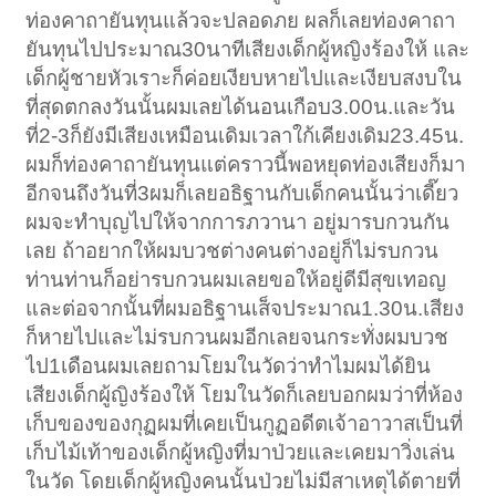
ท่องคาถายันทุนแล้วจะปลอดภย ผลก็เลยท่องคาถา
ยันทุนไปประมาณ30นาทีเสียงเด็กผู้หญิงร้องให้ และ
เด็กผู้ชายหัวเราะก็ค่อยเงียบหายไปและเงียบสงบใน
ที่สุดตกลงวันนั้นผมเลยได้นอนเกือบ3.00น.และวัน
ที่2-3ก็ยังมีเสียงเหมือนเดิมเวลาใก้เคียงเดิม23.45น.
ผมก็ท่องคาถายันทุนแต่คราวนี้พอหยุดท่องเสียงก็มา
อีกจนถึงวันที่3ผมก็เลยอธิฐานกับเด็กคนนั้นว่าเดี๊ยว
ผมจะทำบุญไปให้จากการภวานา อยู่มารบกวนกัน
เลย ถ้าอยากให้ผมบวชต่างคนต่างอยู่ก็ไม่รบกวน
ท่านท่านก็อย่ารบกวนผมเลยขอให้อยู่ดีมีสุขเทอญ
และต่อจากนั้นที่ผมอธิฐานเส็จประมาณ1.30น.เสียง
ก็หายไปและไม่รบกวนผมอีกเลยจนกระทั่งผมบวช
ไป1เดือนผมเลยถามโยมในวัดว่าทำไมผมได้ยิน
เสียงเด็กผู้ญิงร้องให้ โยมในวัดก็เลยบอกผมว่าที่ห้อง
เก็บของของกุฏผมที่เคยเป็นกูฏอดีตเจ้าอาวาสเป็นที่
เก็บไม้เท้าของเด็กผู้หญิงที่มาป่วยและเคยมาวิ่งเล่น
ในวัด โดยเด็กผู้หญิงคนนั้นป่วยไม่มีสาเหตุได้ตายที่