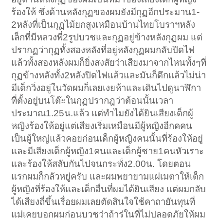
ร้องให้ ซึ่งด้านหลังกุฏของผมยังมีกุฏอีกประมาน1-
2หลังที่เป็นกุฏไม้ยกสูงเหมือนบ้านไทยโบราฯหลัง
เล็กที่มีหลวงพี่2รูปบวชและกุฏอยู่ข้างหลังกุฏผม แต่
ปรากฏว่ากุฏทั้งสองหลังที่อยู่หลังกุฏผมกลับปิดไฟ
แล้วทั้งสองหลังผมก็ยิ่งสงสัยว่าเสียงมาจากไหนทั้งๆที่
กุฏข้างหลังทั้ง2หลังปิดไฟแล้วและมันก็ดึกแล้วไม่น่า
มีเด็กวิ่งอยู่ในวัดผมก็เลยเงยห้าและเดินไปดูนาฬิกา
ที่ตั้งอยู่บนโต๊ะในกุฏปรากฎว่าต้อนนั้นเวลา
ประมาณ1.25น.แล้ว แต่ทำไมยังได้ยินเสียงเด็กผู้
หญิงร้องให้อยู่แต่เสียงเริ่มเหมือนมีผู้หญิงอีกคคน
เป็นผู้ใหญ่แล้วคอยก่อนเด็กผู้หญิงคนนั้นที่ร้องให้อยู่
และมีเสียงเด็กผู้หญิง1คนและเด็กผู้ชาย1คนหัวเราะ
และร้องให้สลับกันไปจนกระทั่ง2.00น. โดยตอน
แรกผมก็กลัวหยู่ครับ และผมพยายามแผ่เมตาให้เด็ก
ผู้หญิงที่ร้องให้และเด็กอื่นที่ผมได้ยินเสียง แต่ผมกลับ
ได้เสียงถี่ขึ้นเรื่อยผมเลยตัดสินใจใช้คาถายันทุนที่
แม่เคยบอกผมก่อนบวชว่าถ้ารู่ในที่ไม่ปลอดภัยให้ผม