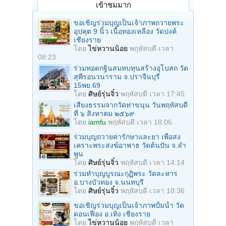
เข้าชมมาก
ขอเชิญร่วมบุญเป็นเจ้าภาพถวายพระ
อุปคุต 9 นิ้ว เนื้อทองเหลือง วัดปงค์
เชียงราย
โดย
ไข่หวานน้อย
พฤหัสบดี เวลา
08:23
ร่วมทอดกฐินสมทบทุนสร้างอุโบสถ วัด
สุพีรอนวนาราม จ.ปราจีนบุรี
15พย.69
โดย
ศิษย์รุ่นจิ๋ว
พฤหัสบดี เวลา 17:45
เสียงธรรมจากวัดท่าขนุน วันพฤหัสบดี
ที่ ๖ สิงหาคม ๒๕๖๙
โดย
iamfu
พฤหัสบดี เวลา 18:06
ร่วมบุญถวายค่ารักษาและยา เพื่อสง
เคราะพระสงฆ์อาพาธ วัดต้นปัน จ.ลํา
พูน
โดย
ศิษย์รุ่นจิ๋ว
พฤหัสบดี เวลา 14:14
ร่วมทําบุญบูรณะกุฏิพระ วัดละหาร
อ.บางบัวทอง จ.นนทบุรี
โดย
ศิษย์รุ่นจิ๋ว
พฤหัสบดี เวลา 10:36
ขอเชิญร่วมบุญเป็นเจ้าภาพปั้มน้ำ วัด
ดอนเฟือง อ.เทิง เชียงราย
โดย
ไข่หวานน้อย
พฤหัสบดี เวลา