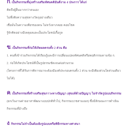
ก
. เป็นกิจกรรมที่มุ่งสร้างเสริมทัศนคติอันดีงาม
4
ประการ ได้แก่
คิดถึงผู้อื่นมากกว่าตนเอง
ไม่พึ่งพิงความสุขทางวัตถุอย่างเดียว
เชื่อมั่นในความเพียรของตน ไม่หวังลาภลอย คอยโชค
รู้จักคิดอย่างมีเหตุผลและเป็นประโยชน์เกื้อกูล
ข
. เป็นกิจกรรมที่ก่อให้เกิดผลครบทั้ง
2
ส่วน คือ
1. คนที่เข้าร่วมกิจกรรมได้เรียนรู้และมีการเปลี่ยนแปลงทัศนคติหรือพฤติกรรมตามข้อ ก.
2.
ก่อให้เกิดประโยชน์ที่เป็นรูปธรรมชัดเจนต่อส่วนรวม
(โครงการที่ได้รับการพิจารณาจะต้องมีองค์ประกอบครบทั้ง 2
ส่วน จะมีเพียงส่วนใดส่วนเดียว
ไม่ได้)
ค
. เป็นกิจกรรมที่สร้างเสริมสุขภาวะทางปัญญา (สุขแท้ด้วยปัญญา) ไม่จำกัดรูปแบบกิจกรรม
(ยกเว้นงานค่ายอาสาพัฒนาแบบปกติทั่วไป,
กิจกรรมบวชสามเณร) ซึ่งมีลักษณะการดำเนิน
กิจกรรมที่อ้างถึง
ง
. กิจกรรมไม่จำเป็นต้องอิงรูปแบบหรือพิธีกรรมทางศาสนา