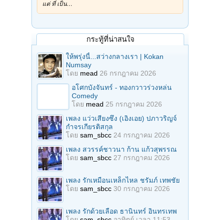
แต่ ที่ เป็น…
กระทู้ที่น่าสนใจ
ให้พรุ่งนี้...สว่างกลางเรา | Kokan
Numsay
โดย
mead
26 กรกฎาคม 2026
อโศกบังจันทร์ - ทองกวาวร่วงหล่น
Comedy
โดย
mead
25 กรกฎาคม 2026
เพลง แว่วเสียงซึง (เอิงเอย) ปภาวริญจ์
กำจรเกียรติสกุล
โดย
sam_sbcc
24 กรกฎาคม 2026
เพลง สวรรค์ชาวนา ก้าน แก้วสุพรรณ
โดย
sam_sbcc
27 กรกฎาคม 2026
เพลง รักเหมือนเหล็กไหล ชรัมภ์ เทพชัย
โดย
sam_sbcc
30 กรกฎาคม 2026
เพลง รักด้วยเลือด ธานินทร์ อินทรเทพ
โดย
sam_sbcc
อาทิตย์ เวลา 11:53