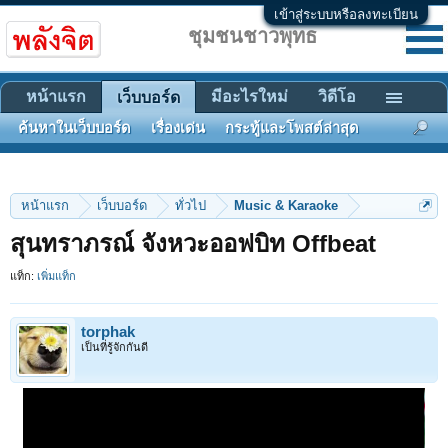
เข้าสู่ระบบหรือลงทะเบียน
ชุมชนชาวพุทธ
หน้าแรก
มีอะไรใหม่
วิดีโอ
เว็บบอร์ด
ค้นหาในเว็บบอร์ด
เรื่องเด่น
กระทู้และโพสต์ล่าสุด
หน้าแรก
เว็บบอร์ด
ทั่วไป
Music & Karaoke
สุนทราภรณ์ จังหวะออฟบิท Offbeat
แท็ก:
เพิ่มแท็ก
torphak
เป็นที่รู้จักกันดี