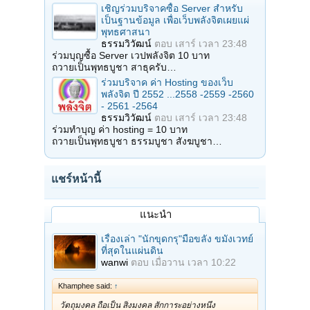
เชิญร่วมบริจาคซื้อ Server สำหรับ
เป็นฐานข้อมูล เพื่อเว็บพลังจิตเผยแผ่
พุทธศาสนา
ธรรมวิวัฒน์
ตอบ
เสาร์ เวลา 23:48
ร่วมบุญซื้อ Server เวปพลังจิต 10 บาท
ถวายเป็นพุทธบูชา สาธุครับ…
ร่วมบริจาค ค่า Hosting ของเว็บ
พลังจิต ปี 2552 ...2558 -2559 -2560
- 2561 -2564
ธรรมวิวัฒน์
ตอบ
เสาร์ เวลา 23:48
ร่วมทำบุญ ค่า hosting = 10 บาท
ถวายเป็นพุทธบูชา ธรรมบูชา สังฆบูชา…
แชร์หน้านี้
แนะนำ
เรื่องเล่า "นักขุดกรุ"มือขลัง ขมังเวทย์
ที่สุดในแผ่นดิน
wanwi
ตอบ
เมื่อวาน เวลา 10:22
Khamphee said:
↑
วัตถุมงคล ถือเป็น สิ่งมงคล สักการะอย่างหนึ่ง