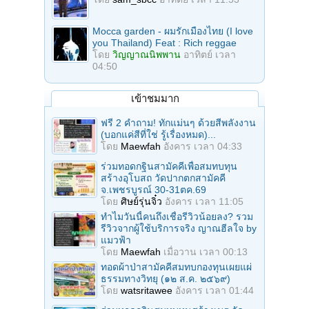
Mocca garden - ผมรักเมืองไทย (I love
you Thailand) Feat : Rich reggae
โดย
วิญญาณนิพพาน
อาทิตย์ เวลา
04:50
เข้าชมมาก
ฟรี 2 คำถาม! ทักแม่นๆ ด้วยสีพลังงาน
(บอกแค่สีที่ใช่ รู้เรื่องหมด)...
โดย
Maewfah
อังคาร เวลา 04:33
ร่วมทอดกฐินสามัคคีเพื่อสมทบทุน
สร้างอุโบสถ วัดปากตกสามัคคี
จ.เพชรบูรณ์ 30-31ตค.69
โดย
ศิษย์รุ่นจิ๋ว
อังคาร เวลา 11:05
ทำไมวันนี้คนถึงเชื่อรีวิวน้อยลง? รวม
รีวิวจากผู้ใช้บริการจริง ญาณฮีลใจ by
แมวฟ้า
โดย
Maewfah
เมื่อวาน เวลา 00:13
ทอดผ้าป่าสามัคคีสมทบกองทุนเผยแผ่
ธรรมทางวิทยุ (๑๒ ส.ค. ๒๕๖๙)
โดย
watsritawee
อังคาร เวลา 01:44