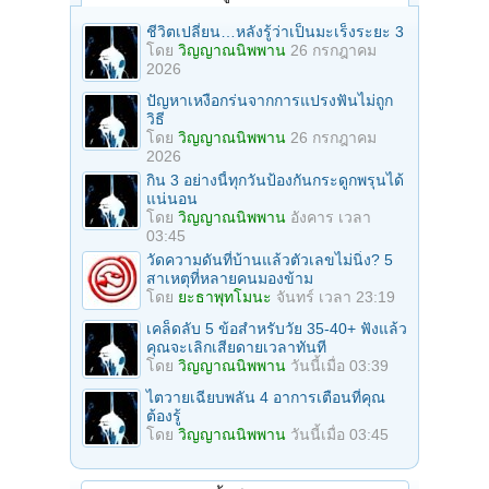
ชีวิตเปลี่ยน…หลังรู้ว่าเป็นมะเร็งระยะ 3
โดย
วิญญาณนิพพาน
26 กรกฎาคม
2026
ปัญหาเหงือกร่นจากการแปรงฟันไม่ถูก
วิธี
โดย
วิญญาณนิพพาน
26 กรกฎาคม
2026
กิน 3 อย่างนี้ทุกวันป้องกันกระดูกพรุนได้
แน่นอน
โดย
วิญญาณนิพพาน
อังคาร เวลา
03:45
วัดความดันที่บ้านแล้วตัวเลขไม่นิ่ง? 5
สาเหตุที่หลายคนมองข้าม
โดย
ยะธาพุทโมนะ
จันทร์ เวลา 23:19
เคล็ดลับ 5 ข้อสำหรับวัย 35-40+ ฟังแล้ว
คุณจะเลิกเสียดายเวลาทันที
โดย
วิญญาณนิพพาน
วันนี้เมื่อ 03:39
ไตวายเฉียบพลัน 4 อาการเตือนที่คุณ
ต้องรู้
โดย
วิญญาณนิพพาน
วันนี้เมื่อ 03:45