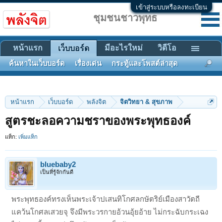
เข้าสู่ระบบหรือลงทะเบียน
ชุมชนชาวพุทธ
หน้าแรก
มีอะไรใหม่
วิดีโอ
เว็บบอร์ด
ค้นหาในเว็บบอร์ด
เรื่องเด่น
กระทู้และโพสต์ล่าสุด
หน้าแรก
เว็บบอร์ด
พลังจิต
จิตวิทยา & สุขภาพ
สูตรชะลอความชราของพระพุทธองค์
แท็ก:
เพิ่มแท็ก
bluebaby2
เป็นที่รู้จักกันดี
พระพุทธองค์ทรงเห็นพระเจ้าปเสนทิโกศลกษัตริย์เมืองสาวัตถี
แคว้นโกศลเสวยจุ จึงมีพระวรกายอ้วนอุ้ยอ้าย ไม่กระฉับกระเฉง