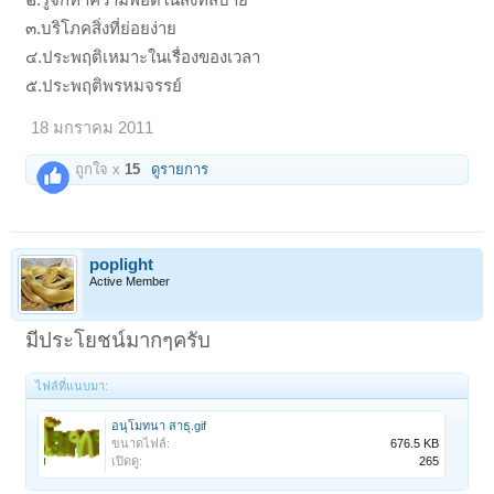
๓.บริโภคสิ่งที่ย่อยง่าย
๔.ประพฤติเหมาะในเรื่องของเวลา
๕.ประพฤติพรหมจรรย์
18 มกราคม 2011
ถูกใจ x
15
ดูรายการ
poplight
Active Member
มีประโยชน์มากๆครับ
ไฟล์ที่แนบมา:
อนุโมทนา สาธุ.gif
ขนาดไฟล์:
676.5 KB
เปิดดู:
265