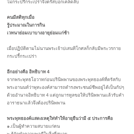
ไม่กระปรี้กระเปร่าจึงตรัสบอกเคล็ดลับ
คนมีสติทุกเมื่อ
รู้ประมาณในการกิน
เวทนาย่อมเบาบางอายุย่อมแก่ช้า
เมื่อปฏิบัติตามไม่นานพระเจ้าปเสนทิโกศลก็กลับมีพระวรกาย
กระปรี้กระเปร่า
อีกอย่างคือ อิทธิบาท 4
จากพระพุทธโอวาทก่อนปรินิพพานของพระพุทธองค์ที่ตรัสกับ
พระอานนท์ว่าพุทะองค์สามารถดำรงพระชนม์ชีพอยู่ได้เป็นกัปๆ
ด้วยอำนาจอิทธิบาท 4 แต่ถูกมารทูลขอให้ปรินิพพานแล้วรับคำ
อาราธนาแล้วจึงต้องปรินิพพาน
พระพุทธองค์แสดงเหตุใท่ทำให้อายุยืนว่ามี ๕ ประการคือ
๑.เป็นผู้ทำความสบายแก่ตน
๒.รู้จักทำความพอดีในสิ่งที่สบาย