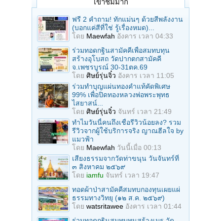
เข้าชมมาก
ฟรี 2 คำถาม! ทักแม่นๆ ด้วยสีพลังงาน
(บอกแค่สีที่ใช่ รู้เรื่องหมด)...
โดย
Maewfah
อังคาร เวลา 04:33
ร่วมทอดกฐินสามัคคีเพื่อสมทบทุน
สร้างอุโบสถ วัดปากตกสามัคคี
จ.เพชรบูรณ์ 30-31ตค.69
โดย
ศิษย์รุ่นจิ๋ว
อังคาร เวลา 11:05
ร่วมทําบุญแผ่นทองคำแท้คัดพิเศษ
99% เพื่อปิดทองหลวงพ่อพระพุทธ
ไสยาสน์...
โดย
ศิษย์รุ่นจิ๋ว
จันทร์ เวลา 21:49
ทำไมวันนี้คนถึงเชื่อรีวิวน้อยลง? รวม
รีวิวจากผู้ใช้บริการจริง ญาณฮีลใจ by
แมวฟ้า
โดย
Maewfah
วันนี้เมื่อ 00:13
เสียงธรรมจากวัดท่าขนุน วันจันทร์ที่
๓ สิงหาคม ๒๕๖๙
โดย
iamfu
จันทร์ เวลา 19:47
ทอดผ้าป่าสามัคคีสมทบกองทุนเผยแผ่
ธรรมทางวิทยุ (๑๒ ส.ค. ๒๕๖๙)
โดย
watsritawee
อังคาร เวลา 01:44
ร่วมทอดกฐินสมทบทุนสร้างเมรุ วัด