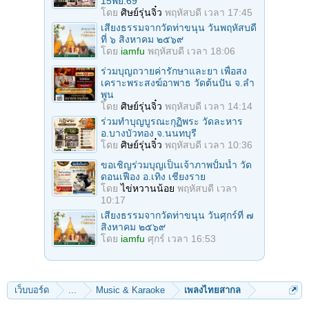
15พย.69
โดย
ศิษย์รุ่นจิ๋ว
พฤหัสบดี เวลา 17:45
เสียงธรรมจากวัดท่าขนุน วันพฤหัสบดี
ที่ ๖ สิงหาคม ๒๕๖๙
โดย
iamfu
พฤหัสบดี เวลา 18:06
ร่วมบุญถวายค่ารักษาและยา เพื่อสง
เคราะพระสงฆ์อาพาธ วัดต้นปัน จ.ลํา
พูน
โดย
ศิษย์รุ่นจิ๋ว
พฤหัสบดี เวลา 14:14
ร่วมทําบุญบูรณะกุฏิพระ วัดละหาร
อ.บางบัวทอง จ.นนทบุรี
โดย
ศิษย์รุ่นจิ๋ว
พฤหัสบดี เวลา 10:36
ขอเชิญร่วมบุญเป็นเจ้าภาพปั้มน้ำ วัด
ดอนเฟือง อ.เทิง เชียงราย
โดย
ไข่หวานน้อย
พฤหัสบดี เวลา
10:17
เสียงธรรมจากวัดท่าขนุน วันศุกร์ที่ ๗
สิงหาคม ๒๕๖๙
โดย
iamfu
ศุกร์ เวลา 16:53
เว็บบอร์ด
...
Music & Karaoke
เพลงไทยสากล