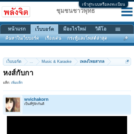
เข้าสู่ระบบหรือลงทะเบียน
ชุมชนชาวพุทธ
หน้าแรก
มีอะไรใหม่
วิดีโอ
เว็บบอร์ด
ค้นหาในเว็บบอร์ด
เรื่องเด่น
กระทู้และโพสต์ล่าสุด
เว็บบอร์ด
...
Music & Karaoke
เพลงไทยสากล
หงส์กับกา
แท็ก:
เพิ่มแท็ก
wvichakorn
เป็นที่รู้จักกันดี