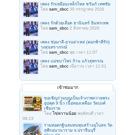
เพลง รักเหมือนเหล็กไหล ชรัมภ์ เทพชัย
โดย
sam_sbcc
30 กรกฎาคม 2026
เพลง รักด้วยเลือด ธานินทร์ อินทรเทพ
โดย
sam_sbcc
2 สิงหาคม 2026
เพลง ช่อมาลี-ยวนย่าเหล่ (ดอกฟ้าที่รัก)
วงสุนทราภรณ์
โดย
sam_sbcc
พุธ เวลา 11:07
เพลง แม่ชบาไพร ก้าน แก้วสุพรรณ
โดย
sam_sbcc
เมื่อวาน เวลา 11:51
เข้าชมมาก
ขอเชิญร่วมบุญเป็นเจ้าภาพถวายพระ
อุปคุต 9 นิ้ว เนื้อทองเหลือง วัดปงค์
เชียงราย
โดย
ไข่หวานน้อย
พฤหัสบดี เวลา
08:23
ร่วมทอดกฐินสมทบทุนสร้างอุโบสถ วัด
สุพีรอนวนาราม จ.ปราจีนบุรี