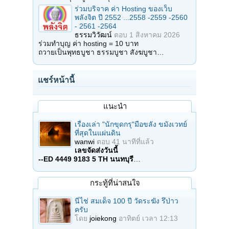
ร่วมบริจาค ค่า Hosting ของเว็บ
พลังจิต ปี 2552 ...2558 -2559 -2560
- 2561 -2564
ธรรมวิวัฒน์
ตอบ
1 สิงหาคม 2026
ร่วมทำบุญ ค่า hosting = 10 บาท
ถวายเป็นพุทธบูชา ธรรมบูชา สังฆบูชา…
แชร์หน้านี้
แนะนำ
เรื่องเล่า "นักขุดกรุ"มือขลัง ขมังเวทย์
ที่สุดในแผ่นดิน
wanwi
ตอบ
41 นาทีที่แล้ว
เลขจัดส่งวันนี้
--ED 4449 9183 5 TH นนทบุรี
…
กระทู้ที่น่าสนใจ
นี่ไช่ สมเด็จ 100 ปี วัดระฆัง รึป่าว
ครับ
โดย
joiekong
อาทิตย์ เวลา 12:13