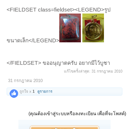
<FIELDSET class=fieldset><LEGEND>รูป
ขนาดเล็ก</LEGEND>
</FIELDSET> ขออนุญาตครับ อยากมีไว้บูชา
แก้ไขครั้งล่าสุด:
31 กรกฎาคม 2010
31 กรกฎาคม 2010
ถูกใจ x
1
ดูรายการ
(คุณต้องเข้าสู่ระบบหรือลงทะเบียน เพื่อที่จะโพสต์)