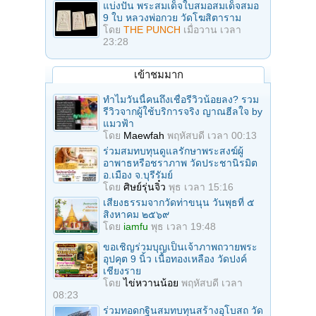
แบ่งปัน พระสมเด็จใบสมอสมเด็จสมอ
9 ใบ หลวงพ่อกวย วัดโฆสิตาราม
โดย
THE PUNCH
เมื่อวาน เวลา
23:28
เข้าชมมาก
ทำไมวันนี้คนถึงเชื่อรีวิวน้อยลง? รวม
รีวิวจากผู้ใช้บริการจริง ญาณฮีลใจ by
แมวฟ้า
โดย
Maewfah
พฤหัสบดี เวลา 00:13
ร่วมสมทบทุนดูแลรักษาพระสงฆ์ผู้
อาพาธหรือชราภาพ วัดประชานิรมิต
อ.เมือง จ.บุรีรัมย์
โดย
ศิษย์รุ่นจิ๋ว
พุธ เวลา 15:16
เสียงธรรมจากวัดท่าขนุน วันพุธที่ ๕
สิงหาคม ๒๕๖๙
โดย
iamfu
พุธ เวลา 19:48
ขอเชิญร่วมบุญเป็นเจ้าภาพถวายพระ
อุปคุต 9 นิ้ว เนื้อทองเหลือง วัดปงค์
เชียงราย
โดย
ไข่หวานน้อย
พฤหัสบดี เวลา
08:23
ร่วมทอดกฐินสมทบทุนสร้างอุโบสถ วัด