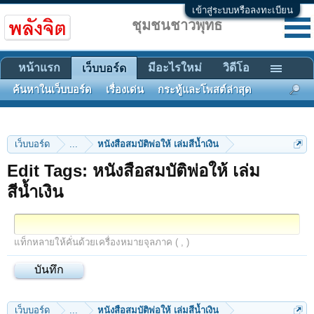
เข้าสู่ระบบหรือลงทะเบียน
ชุมชนชาวพุทธ
หน้าแรก
มีอะไรใหม่
วิดีโอ
เว็บบอร์ด
ค้นหาในเว็บบอร์ด
เรื่องเด่น
กระทู้และโพสต์ล่าสุด
เว็บบอร์ด
...
หนังสือสมบัติพ่อให้ เล่มสีน้ำเงิน
Edit Tags: หนังสือสมบัติพ่อให้ เล่ม
สีน้ำเงิน
แท็กหลายให้คั่นด้วยเครื่องหมายจุลภาค ( , )
เว็บบอร์ด
...
หนังสือสมบัติพ่อให้ เล่มสีน้ำเงิน