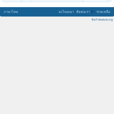
ภาษาไทย
ลงโฆษณา
ติดต่อเรา
ช่วยเหลือ
ข้อกำหนดและกฎ