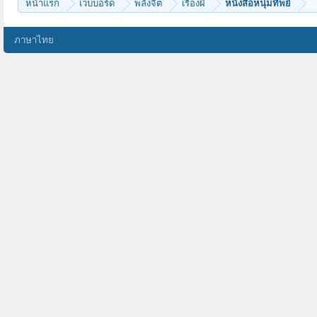
หน้าแรก
เว็บบอร์ด
พลังจิต
เรื่องผี
หนังสือหนุ่มทิพย์
ภาษาไทย