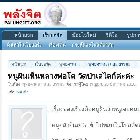
หน้าแรก
มีอะไรใหม่
วิดีโอ
รูปภา
เว็บบอร์ด
ค้นหาในเว็บบอร์ด
เรื่องเด่น
กระทู้และโพสต์ล่าสุด
หน้าแรก
เว็บบอร์ด
พุทธศาสนา
พุทธศาสนา และ ธรรมะ
หนูฝันเห็นหลวงพ่อโต วัดป่าเลไลก์ค่ะค่ะ
ในห้อง '
พุทธศาสนา และ ธรรมะ
' ตั้งกระทู้โดย
ณญฎา
,
23 ธันวาคม 2010
.
แท็ก:
เพิ่มแท็ก
เรื่องของเรื่องคือหนูฝันว่าหนูเจ
หนูกลัวก็เลยวิ่งเข้าไปหลบในโบสถ์ข