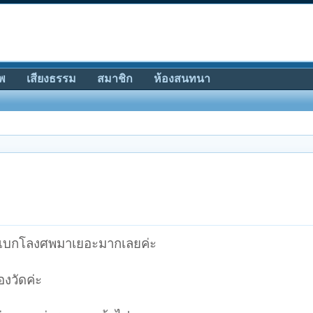
พ
เสียงธรรม
สมาชิก
ห้องสนทนา
อคนแบกโลงศพมาเยอะมากเลยค่ะ
องวัดค่ะ