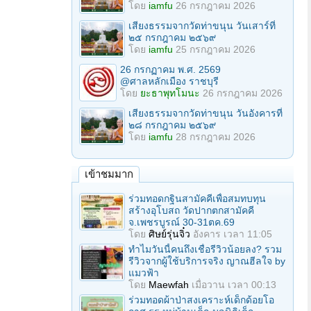
โดย
iamfu
26 กรกฎาคม 2026
เสียงธรรมจากวัดท่าขนุน วันเสาร์ที่
๒๕ กรกฎาคม ๒๕๖๙
โดย
iamfu
25 กรกฎาคม 2026
26 กรกฏาคม พ.ศ. 2569
@ศาลหลักเมือง ราชบุรี
โดย
ยะธาพุทโมนะ
26 กรกฎาคม 2026
เสียงธรรมจากวัดท่าขนุน วันอังคารที่
๒๘ กรกฎาคม ๒๕๖๙
โดย
iamfu
28 กรกฎาคม 2026
เข้าชมมาก
ร่วมทอดกฐินสามัคคีเพื่อสมทบทุน
สร้างอุโบสถ วัดปากตกสามัคคี
จ.เพชรบูรณ์ 30-31ตค.69
โดย
ศิษย์รุ่นจิ๋ว
อังคาร เวลา 11:05
ทำไมวันนี้คนถึงเชื่อรีวิวน้อยลง? รวม
รีวิวจากผู้ใช้บริการจริง ญาณฮีลใจ by
แมวฟ้า
โดย
Maewfah
เมื่อวาน เวลา 00:13
ร่วมทอดผ้าป่าสงเคราะห์เด็กด้อยโอ