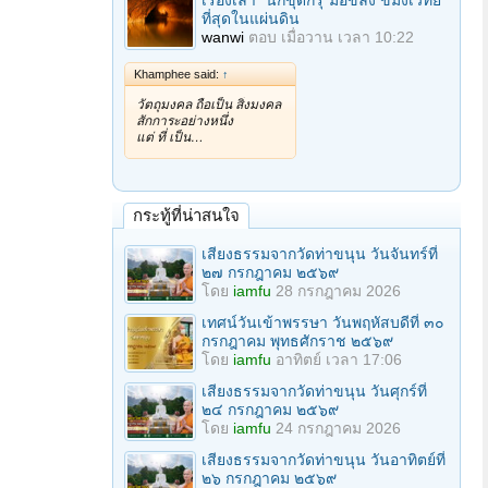
เรื่องเล่า "นักขุดกรุ"มือขลัง ขมังเวทย์
ที่สุดในแผ่นดิน
wanwi
ตอบ
เมื่อวาน เวลา 10:22
Khamphee said:
↑
วัตถุมงคล ถือเป็น สิ่งมงคล
สักการะอย่างหนึ่ง
แต่ ที่ เป็น…
กระทู้ที่น่าสนใจ
เสียงธรรมจากวัดท่าขนุน วันจันทร์ที่
๒๗ กรกฎาคม ๒๕๖๙
โดย
iamfu
28 กรกฎาคม 2026
เทศน์วันเข้าพรรษา วันพฤหัสบดีที่ ๓๐
กรกฎาคม พุทธศักราช ๒๕๖๙
โดย
iamfu
อาทิตย์ เวลา 17:06
เสียงธรรมจากวัดท่าขนุน วันศุกร์ที่
๒๔ กรกฎาคม ๒๕๖๙
โดย
iamfu
24 กรกฎาคม 2026
เสียงธรรมจากวัดท่าขนุน วันอาทิตย์ที่
๒๖ กรกฎาคม ๒๕๖๙