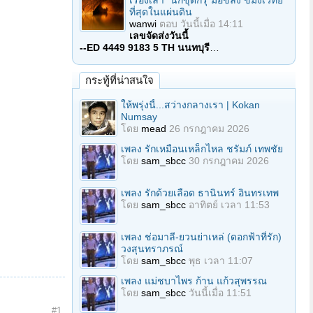
เรื่องเล่า "นักขุดกรุ"มือขลัง ขมังเวทย์
ที่สุดในแผ่นดิน
wanwi
ตอบ
วันนี้เมื่อ 14:11
เลขจัดส่งวันนี้
--ED 4449 9183 5 TH นนทบุรี
…
กระทู้ที่น่าสนใจ
ให้พรุ่งนี้...สว่างกลางเรา | Kokan
Numsay
โดย
mead
26 กรกฎาคม 2026
เพลง รักเหมือนเหล็กไหล ชรัมภ์ เทพชัย
โดย
sam_sbcc
30 กรกฎาคม 2026
เพลง รักด้วยเลือด ธานินทร์ อินทรเทพ
โดย
sam_sbcc
อาทิตย์ เวลา 11:53
เพลง ช่อมาลี-ยวนย่าเหล่ (ดอกฟ้าที่รัก)
วงสุนทราภรณ์
โดย
sam_sbcc
พุธ เวลา 11:07
เพลง แม่ชบาไพร ก้าน แก้วสุพรรณ
โดย
sam_sbcc
วันนี้เมื่อ 11:51
#1