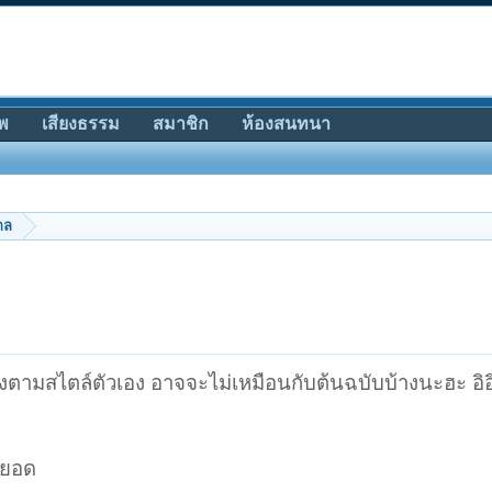
พ
เสียงธรรม
สมาชิก
ห้องสนทนา
กล
ร้องตามสไตล์ตัวเอง อาจจะไม่เหมือนกับต้นฉบับบ้างนะฮะ อิอ
ู่ยอด