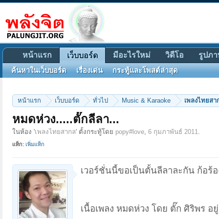
หน้าแรก
มีอะไรใหม่
วิดีโอ
รูปภา
เว็บบอร์ด
ค้นหาในเว็บบอร์ด
เรื่องเด่น
กระทู้และโพสต์ล่าสุด
หน้าแรก
เว็บบอร์ด
ทั่วไป
Music & Karaoke
เพลงไทยสา
หมดห่วง.....ตั๊กลีลา...
ในห้อง '
เพลงไทยสากล
' ตั้งกระทู้โดย
popy#love
,
6 กุมภาพันธ์ 2011
.
แท็ก:
เพิ่มแท็ก
เวอร์ชั่นนี้ขอเป็นตั้นลีลาละกัน ก้อ
เนื้อเพลง หมดห่วง โดย ตั๊ก ศิริพร อย