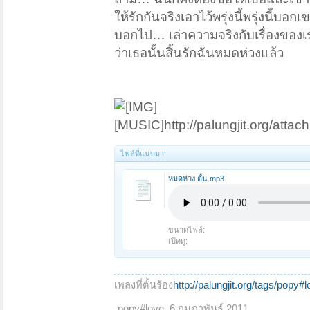
ให้รักกันจริงเอาไว้พรุ่งนี้พรุ่งนี้บอกเ
บอกไป… เล่าความจริงกับเรื่องของเ
ว่าเธอนั้นสิ้นรักฉันหมดห่วงแล้ว
[MUSIC]http://palungjit.org/att
ไฟล์ที่แนบมา:
หมดห่วง.ตั้น.mp3
ขนาดไฟล์:
เปิดดู:
เพลงที่ตั้นร้อง
http://palungjit.org/tags/popy#l
popy#love
,
6 กุมภาพันธ์ 2011