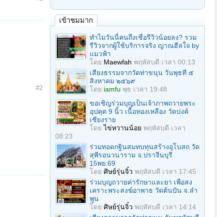
เข้าชมมาก
ทำไมวันนี้คนถึงเชื่อรีวิวน้อยลง? รวม
รีวิวจากผู้ใช้บริการจริง ญาณฮีลใจ by
แมวฟ้า
โดย
Maewfah
พฤหัสบดี เวลา 00:13
เสียงธรรมจากวัดท่าขนุน วันพุธที่ ๕
สิงหาคม ๒๕๖๙
#2
โดย
iamfu
พุธ เวลา 19:48
ขอเชิญร่วมบุญเป็นเจ้าภาพถวายพระ
อุปคุต 9 นิ้ว เนื้อทองเหลือง วัดปงค์
เชียงราย
โดย
ไข่หวานน้อย
พฤหัสบดี เวลา
08:23
ร่วมทอดกฐินสมทบทุนสร้างอุโบสถ วัด
สุพีรอนวนาราม จ.ปราจีนบุรี
15พย.69
โดย
ศิษย์รุ่นจิ๋ว
พฤหัสบดี เวลา 17:45
ร่วมบุญถวายค่ารักษาและยา เพื่อสง
เคราะพระสงฆ์อาพาธ วัดต้นปัน จ.ลํา
พูน
โดย
ศิษย์รุ่นจิ๋ว
พฤหัสบดี เวลา 14:14