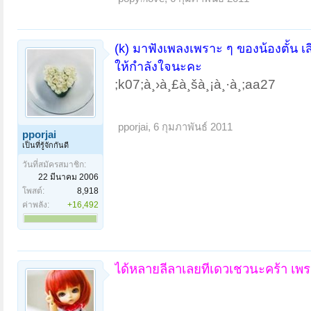
(k) มาฟังเพลงเพราะ ๆ ของน้องตั้น 
ให้กำลังใจนะคะ
;k07;à¸›à¸£à¸šà¸¡à¸·à¸­;aa27
pporjai
,
6 กุมภาพันธ์ 2011
pporjai
เป็นที่รู้จักกันดี
วันที่สมัครสมาชิก:
22 มีนาคม 2006
โพสต์:
8,918
ค่าพลัง:
+16,492
ได้หลายลีลาเลยทีเดวเชวนะคร้า เพ