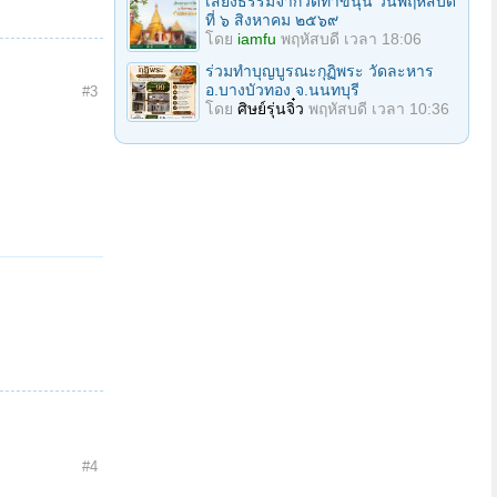
เสียงธรรมจากวัดท่าขนุน วันพฤหัสบดี
ที่ ๖ สิงหาคม ๒๕๖๙
โดย
iamfu
พฤหัสบดี เวลา 18:06
ร่วมทําบุญบูรณะกุฏิพระ วัดละหาร
อ.บางบัวทอง จ.นนทบุรี
#3
โดย
ศิษย์รุ่นจิ๋ว
พฤหัสบดี เวลา 10:36
#4