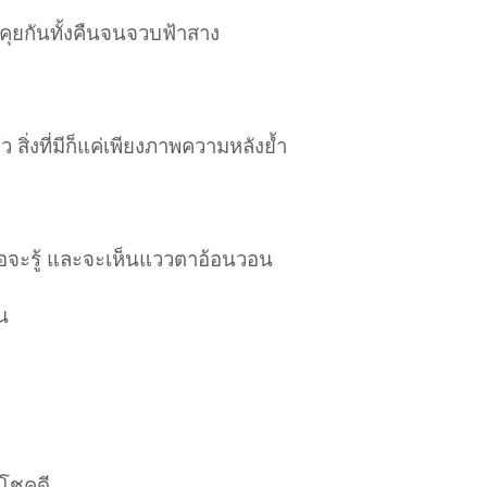
คุยกันทั้งคืนจนจวบฟ้าสาง
้ว สิ่งที่มีก็แค่เพียงภาพความหลังย้ำ
ธอจะรู้ และจะเห็นแววตาอ้อนวอน
น
าโชคดี