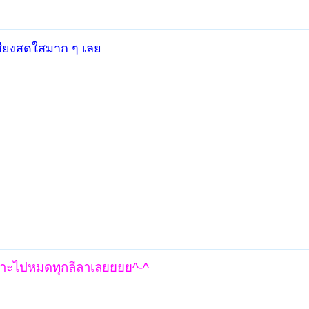
เสียงสดใสมาก ๆ เลย
ราะไปหมดทุกลีลาเลยยยย^-^