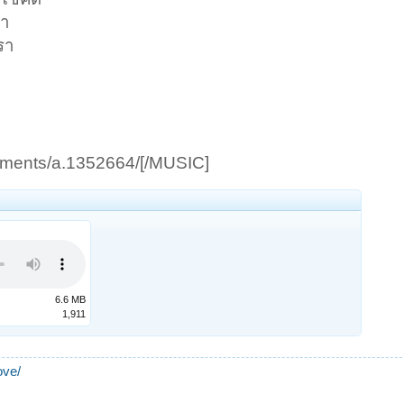
ขา
รา
achments/a.1352664/[/MUSIC]
6.6 MB
1,911
ove/