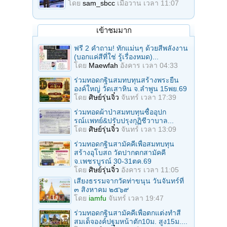
โดย
sam_sbcc
เมื่อวาน เวลา 11:07
เข้าชมมาก
ฟรี 2 คำถาม! ทักแม่นๆ ด้วยสีพลังงาน
(บอกแค่สีที่ใช่ รู้เรื่องหมด)...
โดย
Maewfah
อังคาร เวลา 04:33
ร่วมทอดกฐินสมทบทุนสร้างพระยืน
องค์ใหญ่ วัดเสาหิน จ.ลําพูน 15พย.69
โดย
ศิษย์รุ่นจิ๋ว
จันทร์ เวลา 17:39
ร่วมทอดผ้าป่าสมทบทุนซื้ออุปก
รณ์เเพทย์&ปรับปรุงกุฏิชีวาบาล...
โดย
ศิษย์รุ่นจิ๋ว
จันทร์ เวลา 13:09
ร่วมทอดกฐินสามัคคีเพื่อสมทบทุน
สร้างอุโบสถ วัดปากตกสามัคคี
จ.เพชรบูรณ์ 30-31ตค.69
โดย
ศิษย์รุ่นจิ๋ว
อังคาร เวลา 11:05
เสียงธรรมจากวัดท่าขนุน วันจันทร์ที่
๓ สิงหาคม ๒๕๖๙
โดย
iamfu
จันทร์ เวลา 19:47
ร่วมทอดกฐินสามัคคีเพื่อตกแต่งทำสี
สมเด็จองค์ปฐมหน้าตัก10ม. สูง15ม....