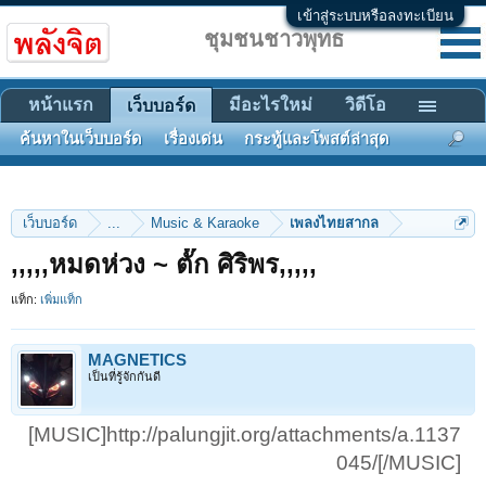
เข้าสู่ระบบหรือลงทะเบียน
ชุมชนชาวพุทธ
หน้าแรก
มีอะไรใหม่
วิดีโอ
เว็บบอร์ด
ค้นหาในเว็บบอร์ด
เรื่องเด่น
กระทู้และโพสต์ล่าสุด
เว็บบอร์ด
...
Music & Karaoke
เพลงไทยสากล
,,,,,หมดห่วง ~ ตั๊ก ศิริพร,,,,,
แท็ก:
เพิ่มแท็ก
MAGNETICS
เป็นที่รู้จักกันดี
[MUSIC]http://palungjit.org/attachments/a.1137
045/[/MUSIC]​