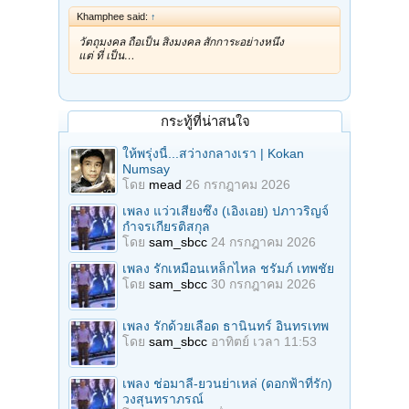
Khamphee said:
↑
วัตถุมงคล ถือเป็น สิ่งมงคล สักการะอย่างหนึ่ง
แต่ ที่ เป็น…
กระทู้ที่น่าสนใจ
ให้พรุ่งนี้...สว่างกลางเรา | Kokan
Numsay
โดย
mead
26 กรกฎาคม 2026
เพลง แว่วเสียงซึง (เอิงเอย) ปภาวริญจ์
กำจรเกียรติสกุล
โดย
sam_sbcc
24 กรกฎาคม 2026
เพลง รักเหมือนเหล็กไหล ชรัมภ์ เทพชัย
โดย
sam_sbcc
30 กรกฎาคม 2026
เพลง รักด้วยเลือด ธานินทร์ อินทรเทพ
โดย
sam_sbcc
อาทิตย์ เวลา 11:53
เพลง ช่อมาลี-ยวนย่าเหล่ (ดอกฟ้าที่รัก)
วงสุนทราภรณ์