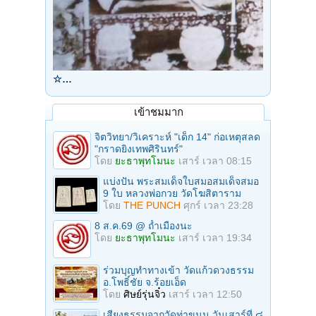
☆…
เข้าชมมาก
จิตวิทยา/วิเคราะห์ "เด็ก 14" ก่อเหตุสลด
"กราดยิงเทพศิรินทร์"
โดย
ยะธาพุทโมนะ
เสาร์ เวลา 08:15
แบ่งปัน พระสมเด็จใบสมอสมเด็จสมอ
9 ใบ หลวงพ่อกวย วัดโฆสิตาราม
โดย
THE PUNCH
ศุกร์ เวลา 23:28
8 ส.ค.69 @ ถ้ำเมืองนะ
โดย
ยะธาพุทโมนะ
เสาร์ เวลา 19:34
ร่วมบุญทําทางเข้า วัดแก้วดวงธรรม
อ.โพธิ์ชัย จ.ร้อยเอ็ด
โดย
ศิษย์รุ่นจิ๋ว
เสาร์ เวลา 12:50
เสียงธรรมจากวัดท่าขนุน วันเสาร์ที่ ๘