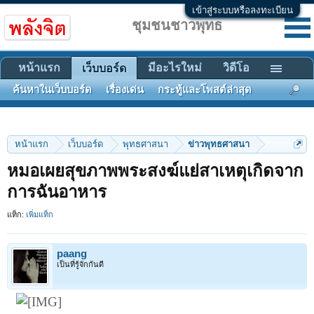
เข้าสู่ระบบหรือลงทะเบียน
ชุมชนชาวพุทธ
หน้าแรก
มีอะไรใหม่
วิดีโอ
เว็บบอร์ด
ค้นหาในเว็บบอร์ด
เรื่องเด่น
กระทู้และโพสต์ล่าสุด
หน้าแรก
เว็บบอร์ด
พุทธศาสนา
ข่าวพุทธศาสนา
หมอเผยสุขภาพพระสงฆ์แย่สาเหตุเกิดจาก
การฉันอาหาร
แท็ก:
เพิ่มแท็ก
paang
เป็นที่รู้จักกันดี