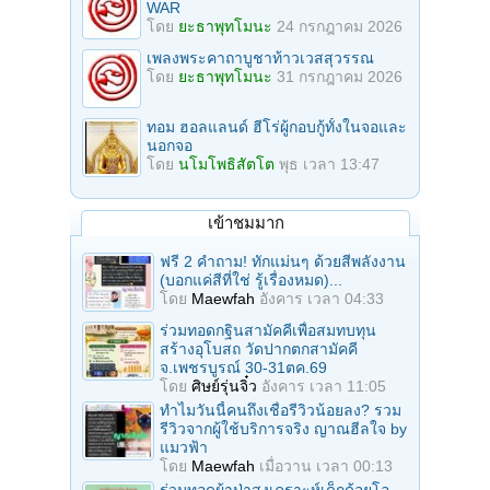
WAR
โดย
ยะธาพุทโมนะ
24 กรกฎาคม 2026
เพลงพระคาถาบูชาท้าวเวสสุวรรณ
โดย
ยะธาพุทโมนะ
31 กรกฎาคม 2026
ทอม ฮอลแลนด์ ฮีโร่ผู้กอบกู้ทั้งในจอและ
นอกจอ
โดย
นโมโพธิสัตโต
พุธ เวลา 13:47
เข้าชมมาก
ฟรี 2 คำถาม! ทักแม่นๆ ด้วยสีพลังงาน
(บอกแค่สีที่ใช่ รู้เรื่องหมด)...
โดย
Maewfah
อังคาร เวลา 04:33
ร่วมทอดกฐินสามัคคีเพื่อสมทบทุน
สร้างอุโบสถ วัดปากตกสามัคคี
จ.เพชรบูรณ์ 30-31ตค.69
โดย
ศิษย์รุ่นจิ๋ว
อังคาร เวลา 11:05
ทำไมวันนี้คนถึงเชื่อรีวิวน้อยลง? รวม
รีวิวจากผู้ใช้บริการจริง ญาณฮีลใจ by
แมวฟ้า
โดย
Maewfah
เมื่อวาน เวลา 00:13
ร่วมทอดผ้าป่าสงเคราะห์เด็กด้อยโอ