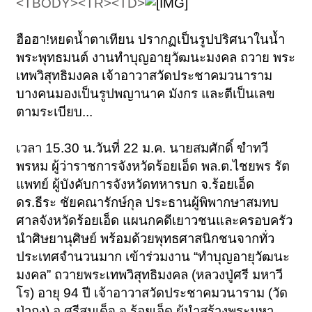
<TBODY><TR><TD>
ฮือฮา!หยดน้ำตาเทียน ปรากฏเป็นรูปปริศนาในน้ำ
พระพุทธมนต์ งานทำบุญอายุวัฒนะมงคล ถวาย พระ
เทพวิสุทธิมงคล เจ้าอาวาสวัดประชาคมวนาราม
บางคนมองเป็นรูปพญานาค มังกร และตีเป็นเลข
ตามระเบียบ...
เวลา 15.30 น.วันที่ 22 ม.ค. นายสมศักดิ์ ขำทวี
พรหม ผู้ว่าราชการจังหวัดร้อยเอ็ด พล.ต.ไชยพร รัต
แพทย์ ผู้บังคับการจังหวัดทหารบก จ.ร้อยเอ็ด
ดร.ธีระ ชัยคณารักษ์กุล ประธานผู้พิพากษาสมทบ
ศาลจังหวัดร้อยเอ็ด แผนกคดีเยาวชนและครอบครัว
นำศิษยานุศิษย์ พร้อมด้วยพุทธศาสนิกชนจากทั่ว
ประเทศจำนวนมาก เข้าร่วมงาน “ทำบุญอายุวัฒนะ
มงคล” ถวายพระเทพวิสุทธิมงคล (หลวงปู่ศรี มหาวี
โร) อายุ 94 ปี เจ้าอาวาสวัดประชาคมวนาราม (วัด
ป่ากุง) อ.ศรีสมเด็จ จ.ร้อยเอ็ด ผู้นำสร้างพระมหา