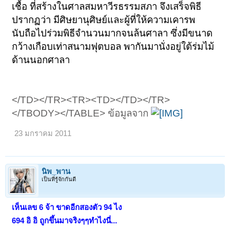
เชื้อ ที่สร้างในศาลสมหาวีรธรรมสภา จึงเสร็จพิธี
ปรากฏว่า มีศิษยานุศิษย์และผู้ที่ให้ความเคารพ
นับถือไปร่วมพิธีจำนวนมากจนล้นศาลา ซึ่งมีขนาด
กว้างเกือบเท่าสนามฟุตบอล พากันมานั่งอยู่ใต้ร่มไม้
ด้านนอกศาลา
</TD></TR><TR><TD></TD></TR>
</TBODY></TABLE> ข้อมูลจาก
23 มกราคม 2011
นิพ_พาน
เป็นที่รู้จักกันดี
เห็นเลข 6 จ้า ขาดอีกสองตัว 94 ไง
694 อิ อิ ถูกขึ้นมาจริงๆๆทำไงนี่...