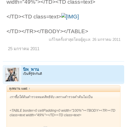
width="49%"></TD><TD class=text>
</TD><TD class=text>
</TD></TR></TBODY></TABLE>​
แก้ไขครั้งล่าสุดโดยผู้ดูแล:
26 มกราคม 2011
25 มกราคม 2011
นิพ_พาน
เป็นที่รู้จักกันดี
ลุงหมาน said:
↑
เราซื้อใต้ดินตำรวจหมดสิทธิจับ เพราะตำรวจดำดินไม่เป็น
<TABLE border=0 cellPadding=0 width="100%"><TBODY><TR><TD
class=text width="49%"></TD><TD class=text>