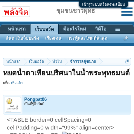
เข้าสู่ระบบหรือลงทะเบียน
ชุมชนชาวพุทธ
หน้าแรก
มีอะไรใหม่
วิดีโอ
เว็บบอร์ด
ค้นหาในเว็บบอร์ด
เรื่องเด่น
กระทู้และโพสต์ล่าสุด
หน้าแรก
เว็บบอร์ด
ทั่วไป
จักรวาลคู่ขนาน
หยดน้ำตาเทียนปริศนาในน้ำพระพุทธมนต์
แท็ก:
เพิ่มแท็ก
Pongpat86
เป็นที่รู้จักกันดี
<TABLE border=0 cellSpacing=0
cellPadding=0 width="99%" align=center>