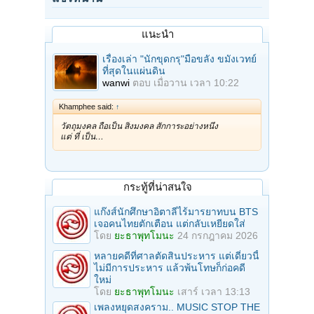
แนะนำ
เรื่องเล่า "นักขุดกรุ"มือขลัง ขมังเวทย์
ที่สุดในแผ่นดิน
wanwi
ตอบ
เมื่อวาน เวลา 10:22
Khamphee said:
↑
วัตถุมงคล ถือเป็น สิ่งมงคล สักการะอย่างหนึ่ง
แต่ ที่ เป็น…
กระทู้ที่น่าสนใจ
แก๊งส์นักศึกษาอิตาลีไร้มารยาทบน BTS
เจอคนไทยตักเตือน แต่กลับเหยียดใส่
โดย
ยะธาพุทโมนะ
24 กรกฎาคม 2026
หลายคดีที่ศาลตัดสินประหาร แต่เดี๋ยวนี้
ไม่มีการประหาร แล้วพ้นโทษก็ก่อคดี
ใหม่
โดย
ยะธาพุทโมนะ
เสาร์ เวลา 13:13
เพลงหยุดสงคราม.. MUSIC STOP THE