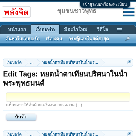
เข้าสู่ระบบหรือลงทะเบียน
ชุมชนชาวพุทธ
หน้าแรก
มีอะไรใหม่
วิดีโอ
เว็บบอร์ด
ค้นหาในเว็บบอร์ด
เรื่องเด่น
กระทู้และโพสต์ล่าสุด
เว็บบอร์ด
...
หยดน้ำตาเทียนปริศนาในน้ำพระพุทธมนต์
Edit Tags: หยดน้ำตาเทียนปริศนาในน้ำ
พระพุทธมนต์
แท็กหลายให้คั่นด้วยเครื่องหมายจุลภาค ( , )
เว็บบอร์ด
...
หยดน้ำตาเทียนปริศนาในน้ำพระพุทธมนต์