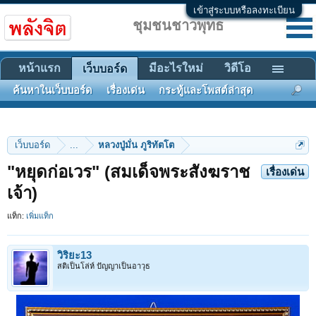
เข้าสู่ระบบหรือลงทะเบียน
ชุมชนชาวพุทธ
หน้าแรก
มีอะไรใหม่
วิดีโอ
เว็บบอร์ด
ค้นหาในเว็บบอร์ด
เรื่องเด่น
กระทู้และโพสต์ล่าสุด
เว็บบอร์ด
...
หลวงปู่มั่น ภูริทัตโต
"หยุดก่อเวร" (สมเด็จพระสังฆราช
เรื่องเด่น
เจ้า)
แท็ก:
เพิ่มแท็ก
วิริยะ13
สติเป็นโล่ห์ ปัญญาเป็นอาวุธ