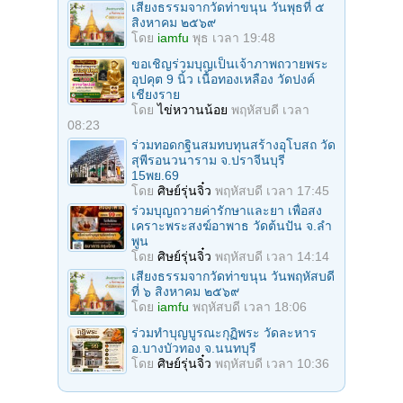
เสียงธรรมจากวัดท่าขนุน วันพุธที่ ๕
สิงหาคม ๒๕๖๙
โดย
iamfu
พุธ เวลา 19:48
ขอเชิญร่วมบุญเป็นเจ้าภาพถวายพระ
อุปคุต 9 นิ้ว เนื้อทองเหลือง วัดปงค์
เชียงราย
โดย
ไข่หวานน้อย
พฤหัสบดี เวลา
08:23
ร่วมทอดกฐินสมทบทุนสร้างอุโบสถ วัด
สุพีรอนวนาราม จ.ปราจีนบุรี
15พย.69
โดย
ศิษย์รุ่นจิ๋ว
พฤหัสบดี เวลา 17:45
ร่วมบุญถวายค่ารักษาและยา เพื่อสง
เคราะพระสงฆ์อาพาธ วัดต้นปัน จ.ลํา
พูน
โดย
ศิษย์รุ่นจิ๋ว
พฤหัสบดี เวลา 14:14
เสียงธรรมจากวัดท่าขนุน วันพฤหัสบดี
ที่ ๖ สิงหาคม ๒๕๖๙
โดย
iamfu
พฤหัสบดี เวลา 18:06
ร่วมทําบุญบูรณะกุฏิพระ วัดละหาร
อ.บางบัวทอง จ.นนทบุรี
โดย
ศิษย์รุ่นจิ๋ว
พฤหัสบดี เวลา 10:36