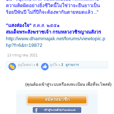
ความคิดผิดอย่างยิ่งชีวิตนี้ไม่ใช่ว่าจะยืนยาวเป็น
ร้อยปีพันปี ไม่กี่ปีก็จะต้องพากันตายหมดแล้ว .."
"แสงส่องใจ"
ส.ค.ส. ๒๕๕๑
สมเด็จพระสังฆราชเจ้า กรมหลวงวชิรญาณสังวร
http://www.dhammajak.net/forums/viewtopic.p
hp?f=6&t=19872
13 กรกฎาคม 2021
อนุโมทนา x
6
ถูกใจ x
2
ดูรายการ
(คุณต้องเข้าสู่ระบบหรือลงทะเบียน เพื่อที่จะโพสต์)
สมัครสมาชิก
เข้าสู่ระบบด้วย Facebook