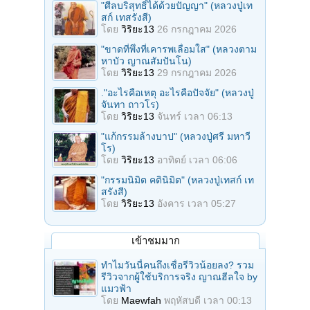
"ศีลบริสุทธิ์ได้ด้วยปัญญา" (หลวงปู่เท
สก์ เทสรังสี)
โดย
วิริยะ13
26 กรกฎาคม 2026
"ขาดที่พึ่งที่เคารพเลื่อมใส" (หลวงตาม
หาบัว ญาณสัมปันโน)
โดย
วิริยะ13
29 กรกฎาคม 2026
."อะไรคือเหตุ อะไรคือปัจจัย" (หลวงปู่
จันทา ถาวโร)
โดย
วิริยะ13
จันทร์ เวลา 06:13
"แก้กรรมล้างบาป" (หลวงปู่ศรี มหาวี
โร)
โดย
วิริยะ13
อาทิตย์ เวลา 06:06
"กรรมนิมิต คตินิมิต" (หลวงปู่เทสก์ เท
สรังสี)
โดย
วิริยะ13
อังคาร เวลา 05:27
เข้าชมมาก
ทำไมวันนี้คนถึงเชื่อรีวิวน้อยลง? รวม
รีวิวจากผู้ใช้บริการจริง ญาณฮีลใจ by
แมวฟ้า
โดย
Maewfah
พฤหัสบดี เวลา 00:13