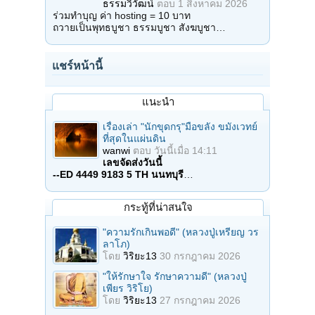
ธรรมวิวัฒน์
ตอบ
1 สิงหาคม 2026
ร่วมทำบุญ ค่า hosting = 10 บาท
ถวายเป็นพุทธบูชา ธรรมบูชา สังฆบูชา…
แชร์หน้านี้
แนะนำ
เรื่องเล่า "นักขุดกรุ"มือขลัง ขมังเวทย์
ที่สุดในแผ่นดิน
wanwi
ตอบ
วันนี้เมื่อ 14:11
เลขจัดส่งวันนี้
--ED 4449 9183 5 TH นนทบุรี
…
กระทู้ที่น่าสนใจ
"ความรักเกินพอดี" (หลวงปู่เหรียญ วร
ลาโภ)
โดย
วิริยะ13
30 กรกฎาคม 2026
"ให้รักษาใจ รักษาความดี" (หลวงปู่
เพียร วิริโย)
โดย
วิริยะ13
27 กรกฎาคม 2026