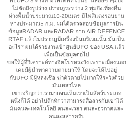
พบUFO 3 ครั้งทางโทรศัพท์ เป็นยานลอยช้าๆมอง
ไม่ชัดถึงรูปร่าง ปรากฏระหว่าง 2 ทุ่มถึงเที่ยงคืน
ห่างพื้นน้ำประมาณ10-20เมตร มีไฟสีแดงรอบยาน
ห่างประมาณ5 ก.ม. ผมได้ตรวจสอบข้อมูลการบิน
ข้อมูลRADAR และRADAR จาก AIR DEFENCE
RTAF แล้วไม่ปรากฏมีเครื่องบินบริเวณนั้น มันเป็น
อะไร? ผมได้รายงานเข้าศูนย์UFO ของ USA.แล้ว
เพื่อเป็นข้อมูลต่อไป
ขอให้ผู้ที่วิเคราะห์ทางจิตโปรดระวัง เพราะเมืองนอก
เคยมีผู้นำพาความตายมาให้ โดยจะให้ไปอยู่
กับUFO มีผู้หลงเชื่อ ฆ่าตัวตายไปมากให้ระวังด้วย
มันเหลวไหล
เขาเจริญกว่าเรามากจนเห็นเราเป็นสัตว์ประเภท
หนึ่งก็ได้ อย่าไปถึกทักว่าสามารถสื่อสารกับเขาได้
มันคนละเทคโนโลยี คนละเวลา คนละอวกาศและ
คนละสสารครับ