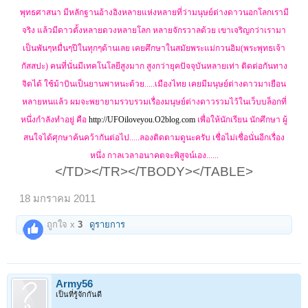
พุทธศาสนา มีหลักฐานอ้างอิงหลายแห่งหลายที่ว่ามนุษย์ต่างดาวนอกโลกเรามี
จริง แล้วมีดาวตั้งหลายดวงหลายโลก หลายจักรวาลด้วย เขาเจริญกว่าเรามา
เป็นพันๆหมื่นๆปีในทุกๆด้านเลย เคยศึกษาในสมัยพระแม่กวนอิม(พระพุทธเจ้า
กัสสปะ) คนที่นั่นมีเทคโนโลยีสูงมาก สูงกว่ายุคปัจจุบันหลายเท่า ติดต่อกันทาง
จิตได้ ใช้ม้าบินเป็นยานพาหนะด้วย.....เมืองไทย เคยมีมนุษย์ต่างดาวมาเยือน
หลายหนแล้ว ผมจะพยายามรวบรวมเรื่องมนุษย์ต่างดาวรวมไว้ในเว็บบล็อกที่
หนึ่งกำลังทำอยู่ คือ
http://UFOiloveyou.O2blog.com
เพื่อให้นักเรียน นักศึกษา ผู้
สนใจได้ศุกษาค้นคว้ากันต่อไป.....ลองติดตามดูนะครับ เชื่อไม่เชื่อนั่นอีกเรื่อง
หนึ่ง กาลเวลาอนาคตจะพิสูจน์เอง......
</TD></TR></TBODY></TABLE>​
18 มกราคม 2011
ถูกใจ x
3
ดูรายการ
Army56
เป็นที่รู้จักกันดี