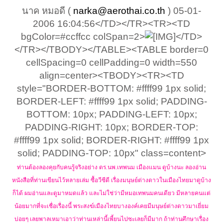
นาค หมอดี (
narka@aerothai.co.th
) 05-01-
2006 16:04:56</TD></TR><TR><TD
bgColor=#ccffcc colSpan=2>
</TD>
</TR></TBODY></TABLE><TABLE border=0
cellSpacing=0 cellPadding=0 width=550
align=center><TBODY><TR><TD
style="BORDER-BOTTOM: #ffff99 1px solid;
BORDER-LEFT: #ffff99 1px solid; PADDING-
BOTTOM: 10px; PADDING-LEFT: 10px;
PADDING-RIGHT: 10px; BORDER-TOP:
#ffff99 1px solid; BORDER-RIGHT: #ffff99 1px
solid; PADDING-TOP: 10px" class=content>
ท่านต้องลองคุยกับคนรู้จริงอย่าง ดร.นพ.เทพนม เมืองแมน ดูบ้างนะ ลองอ่าน
หนังสือที่ท่านเขียนไว้หลายเล่ม ซื้อวีซีดี เรื่องมนุษย์ต่างดาวในเมืองไทยมาดูบ้าง
ก็ได้ ผมอ่านและดูมาหมดแล้ว และไม่ใช่ว่ามีหมอเทพนมคนเดียว มีหลายคนแต่
น้อยมากที่จะเชื่อเรื่องนี้ พระสงฆ์เมืองไทยบางองค์เคยมีมนุษย์ต่างดาวมาเยี่ยม
บ่อยๆ เลยพาลเหมาเอาว่าท่านเหล่านี้เพี้ยนไปซะเลยก็มีมาก ถ้าท่านศึกษาเรื่อง