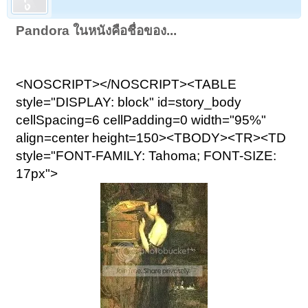
Pandora ในหนังคือชื่อของ...
<NOSCRIPT></NOSCRIPT><TABLE
style="DISPLAY: block" id=story_body
cellSpacing=6 cellPadding=0 width="95%"
align=center height=150><TBODY><TR><TD
style="FONT-FAMILY: Tahoma; FONT-SIZE:
17px">