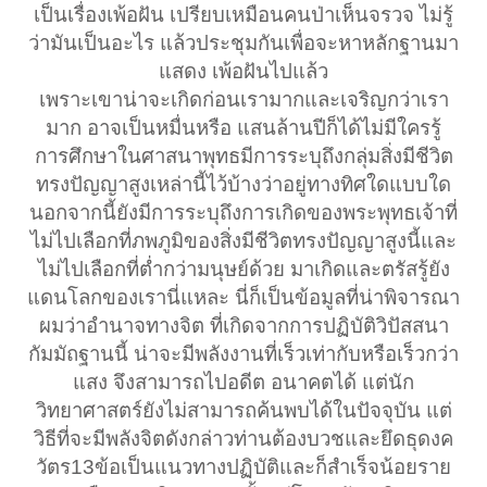
เป็นเรื่องเพ้อฝัน เปรียบเหมือนคนป่าเห็นจรวจ ไม่รู้
ว่ามันเป็นอะไร แล้วประชุมกันเพื่อจะหาหลักฐานมา
แสดง เพ้อฝันไปแล้ว
เพราะเขาน่าจะเกิดก่อนเรามากและเจริญกว่าเรา
มาก อาจเป็นหมื่นหรือ แสนล้านปีก็ได้ไม่มีใครรู้
การศึกษาในศาสนาพุทธมีการระบุถึงกลุ่มสิ่งมีชีวิต
ทรงปัญญาสูงเหล่านี้ไว้บ้างว่าอยู่ทางทิศใดแบบใด
นอกจากนี้ยังมีการระบุถึงการเกิดของพระพุทธเจ้าที่
ไม่ไปเลือกที่ภพภูมิของสิ่งมีชีวิตทรงปัญญาสูงนี้และ
ไม่ไปเลือกที่ต่ำกว่ามนุษย์ด้วย มาเกิดและตรัสรู้ยัง
แดนโลกของเรานี่แหละ นี่ก็เป็นข้อมูลที่น่าพิจารณา
ผมว่าอำนาจทางจิต ที่เกิดจากการปฏิบัติวิปัสสนา
กัมมัถฐานนี้ น่าจะมีพลังงานที่เร็วเท่ากับหรือเร็วกว่า
แสง จึงสามารถไปอดีต อนาคตได้ แต่นัก
วิทยาศาสตร์ยังไม่สามารถค้นพบได้ในปัจจุบัน แต่
วิธีที่จะมีพลังจิตดังกล่าวท่านต้องบวชและยึดธุดงค
วัตร13ข้อเป็นแนวทางปฏิบัติและก็สำเร็จน้อยราย