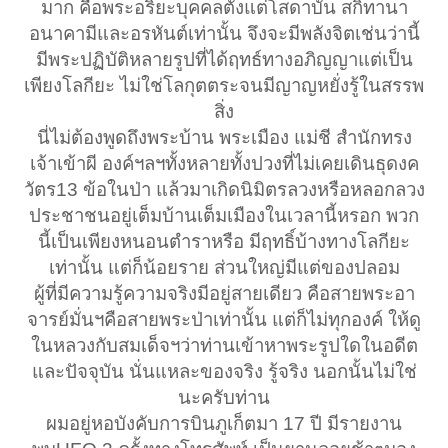
มาก คือพระอริยะบุคคลตั้งแต่โสดาบัน สกิทานา
อนาคามีและอรหันต์เท่านั้น จึงจะมีพลังจิตเช่นว่านี้
มีพระปฏิบัติหลายรูปที่ได้ฤทธ์ทางอภิญญาแต่เป็น
เพียงโลกียะ ไม่ใช่โลกุตตระจนมีญาญหยั่งรู้ในสรรพ
สิ่ง
นี่ไม่ต้องพูดถึงพระบ้าน พระเมือง แม่ชี สำนักทรง
เจ้าเข้าผี องค์ฯลฯทั้งหลายทั้งปวงที่ไม่เคยเดินธุดงค
วัตร13 ข้อในป่า แล้วมาเกิดนิมิตรลวงหรือหลอกลวง
ประชาชนอยู่เต็มบ้านเต็มเมืองในเวลานี้หรอก พวก
นี้เป็นเพียงหนอนตำราหรือ มีฤทธิ์บ้างทางโลกียะ
เท่านั้น แต่ก็น้อยราย ส่วนใหญ่มีแต่ของปลอม
ผู้ที่มีความรู้ความจริงมีอยู่สายเดียว คือสายพระอา
จารย์มั่นฯคือสายพระป่าเท่านั้น แต่ก็ไม่ทุกองค์ ให้ดู
ในหลวงกับสมเด็จฯว่าท่านเข้าหาพระรูปใดในอดีต
และปัจจุบัน นั่นแหละของจริง รู้จริง นอกนั้นไม่ใช่
นะครับท่าน
ผมอยู่หอบังคับการบินภูเก็ตมา 17 ปี มีรายงาน