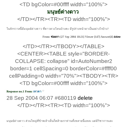
<TD bgColor=#00ffff width="100%">
มนุษย์ต่างดาว
​
</TD></TR><TR><TD width="100%">
ในจักรวาลนี้มีมนุษย์ต่างดาว ที่ดาวดวงไหนบ้างคะ มีรูปร่างหน้าตาเป็นอย่างไรบ้าง?​
From:
ช่อผกา
[27 Sep 2004 18:21] Viewer [147] Answer[4]
delete
</TD></TR></TBODY></TABLE>
<CENTER><TABLE style="BORDER-
COLLAPSE: collapse" id=AutoNumber2
border=1 cellSpacing=0 borderColor=#ffff00
cellPadding=0 width="70%"><TBODY><TR>
<TD bgColor=#00ffff width="100%">
Response no.1 From:
เทวดา
28 Sep 2004 06:07 #680119
delete
​
</TD></TR><TR><TD width="100%">
มนุษย์ต่างดาว ส่วนใหญ่ที่ข้าพเจ้าเห็นก็คล้ายเราท่านทั้งหลายนี้แหละ แต่มีวิชาการและ