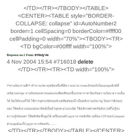
</TD></TR></TBODY></TABLE>
<CENTER><TABLE style="BORDER-
COLLAPSE: collapse" id=AutoNumber2
border=1 cellSpacing=0 borderColor=#ffff00
cellPadding=0 width="70%"><TBODY><TR>
<TD bgColor=#00ffff width="100%">
Response no.1 From:
ธรรมญาณ
4 Nov 2004 15:54 #716018
delete
​
</TD></TR><TR><TD width="100%">
**จานบิน/จานผี** ทำจากแร่ธาตุชนิดหนึ่งที่มีความเบามากและถักทอกับใยแมงมุมยักษ์ที่
เหนียวและนุ่ม จานบินของเขาทนต่อแรงเสียดสีของชั้นบรรยากาศ ป้องกันความร้อน ความเย็น
ได้ บินใต้ทะเลก็ได้ ใช้การจุดระเบิดของนิวเคลียสของน้ำเป็นพลังงานปรมาณู โดยการยิงของ
แสง ใช้พลังงานของแสงอาทิตย์เป็นตัวจุดชะนวนระเบิด ใช้หลักกลศาสตร์พลังงานที่ไม่รู้จบ
ความรู้360องศา ใช้พลังจิตชั้นสูงได้ เครื่องยนต์Copyมาจากพลังจิต เหมือน CPUของComputer
ตัวมนุษย์เองก็Copyมาจากจิตครับ........
</TD></TR></TBODY></TABLE></CENTER>​