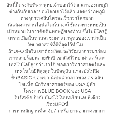
อันนี้ก็ตรงกับที่พระพุทธเจ้าบอกไว้ว่าเวลาของภพภูมิ
ต่างกันกับเวลาของโลกเอาไว้แล้ว แสดงว่าภพภูมิ
ต่างๆการเคลื่นไหวจะเร็วกว่าโลกมาก
นี่แสดงว่าท่านไอน์สไตน์น่าจะใช้แนวทางพุทธเป็น
เป้าหมายในการคิดค้นทฤษฎีของท่าน ซึ่งไม่มีใครรู้
เพราะเมื่อนั้นท่านจะชมศาสนาพุทธของเราว่าเป็น
วิทยาศาสตร์ที่ดีที่สุดไว้ทำไม...
ถ้าUFO มีจริง เขาต้องเกิดและวิวัฒนาการมาก่อน
เราหลายร้อยหลายพันปี เขาถึงมีวิทยาศาสตร์และ
เทคโนโลยี่สูงกว่าเราได้ ของเราวิทยาศาสตร์และ
เทคโนโลยี่ที่สูงสุดในปัจจุบัน น่าจะยังไม่ถึง
ขั้นBASIC ของเขา นี่เป็นคำกล่าวของ ดร.อลัน
ไฮแน็ค นักวิทยาศาสตร์ของ USA.ผู้ทำ
โครงการBLUE BOOK ของ USA
ในรัสเซีย ถึงกับบันจุไว้ในบทเรียนเลยทีเดียว
เรื่องUFOนี่
การหาหลักฐานที่จะจับตัว หรือ ยานอวกาศเขามา