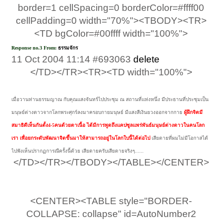
border=1 cellSpacing=0 borderColor=#ffff00
cellPadding=0 width="70%"><TBODY><TR>
<TD bgColor=#00ffff width="100%">
Response no.3 From:
ธรรมจักร
11 Oct 2004 11:14 #693063
delete
​
</TD></TR><TR><TD width="100%">
เมื่อวานท่านธรรมญาณ กับคุณแสงจันทร์ไปประชุม ณ สถานที่แห่งหนึ่ง มีประธานที่ประชุมเป็น
มนุษย์ต่างดาวจากโลกพระศุกร์ลงมาครอบกายมนุษย์ มีแสงสีเงินยวงออกจากกาย
ผู้ฝึกจิตมี
สมาธิดีเห็นกันตั้ง4-5คนด้วยตาเนื้อ ได้มีการพูดถึงแคปซูลแพร่พันธ์มนุษย์ต่างดาวในคนโลก
เรา เพื่อยกระดับพัฒนาจิตขึ้นมาให้สามารถอยู่ในโลกใบนี้ได้ต่อไป
เสียดายที่ผมไม่มีโอกาสได้
ไปฟังเห็นปรากฏการณืครั้งนี้ด้วย เสียดายครับเสียดายจริงๆ......
</TD></TR></TBODY></TABLE></CENTER>
<CENTER><TABLE style="BORDER-
COLLAPSE: collapse" id=AutoNumber2