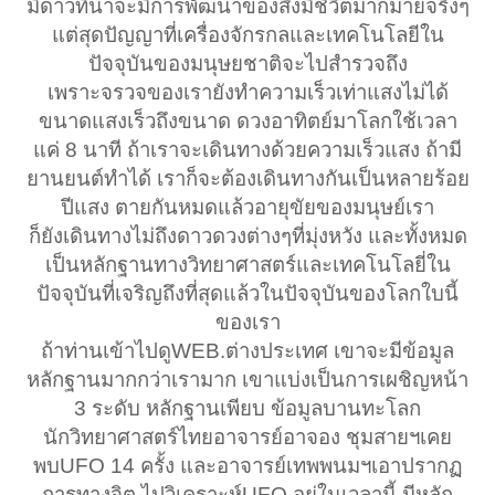
มีดาวที่น่าจะมีการพัฒนาของสิ่งมีชีวิตมากมายจริงๆ
แต่สุดปัญญาที่เครื่องจักรกลและเทคโนโลยีใน
ปัจจุบันของมนุษยชาติจะไปสำรวจถึง
เพราะจรวจของเรายังทำความเร็วเท่าแสงไม่ได้
ขนาดแสงเร็วถึงขนาด ดวงอาทิตย์มาโลกใช้เวลา
แค่ 8 นาที ถ้าเราจะเดินทางด้วยความเร็วแสง ถ้ามี
ยานยนต์ทำได้ เราก็จะต้องเดินทางกันเป็นหลายร้อย
ปีแสง ตายกันหมดแล้วอายุขัยของมนุษย์เรา
ก็ยังเดินทางไม่ถึงดาวดวงต่างๆที่มุ่งหวัง และทั้งหมด
เป็นหลักฐานทางวิทยาศาสตร์และเทคโนโลยี่ใน
ปัจจุบันที่เจริญถึงที่สุดแล้วในปัจจุบันของโลกใบนี้
ของเรา
ถ้าท่านเข้าไปดูWEB.ต่างประเทศ เขาจะมีข้อมูล
หลักฐานมากกว่าเรามาก เขาแบ่งเป็นการเผชิญหน้า
3 ระดับ หลักฐานเพียบ ข้อมูลบานทะโลก
นักวิทยาศาสตร์ไทยอาจารย์อาจอง ชุมสายฯเคย
พบUFO 14 ครั้ง และอาจารย์เทพพนมฯเอาปรากฏ
การทางจิต ไปวิเคราะห์UFO อยู่ในเวลานี้ มีหลัก