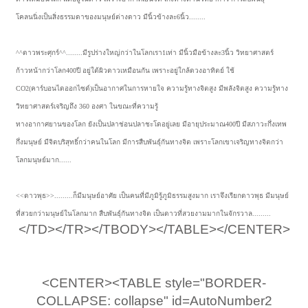
โคลนนิ่งเป็นสิ่งธรรมดาของมนุษย์ต่างดาว มีนิ้วข้างละ6นิ้ว........
^^ดาวพระศุกร์^^........มีรูปร่างใหญ่กว่าในโลกเรา1เท่า มีนิ้วมือข้างละ3นิ้ว วิทยาศาสตร์
ก้าวหน้ากว่าโลก400ปี อยู่ใต้ผิวดาวเหมือนกัน เพราะอยู่ใกล้ดวงอาทิตย์ ใช้
CO2(คาร์บอนไดออกไซด์)เป็นอากาศในการหายใจ ความรู้ทางจิตสูง มีพลังจิตสูง ความรู้ทาง
วิทยาศาสตร์เจริญถึง 360 องศา ในขณะที่ความรู้
ทางอากาศยานของโลก ยังเป็นปลาช่อนปลาชะโดอยู่เลย มีอายุประมาณ400ปี มีสภาวะกึ่งเทพ
กึ่งมนุษย์ มีจิตบริสุทธิ์กว่าคนในโลก มีการสืบพันธุ์กันทางจิต เพราะโลกเขาเจริญทางจิตกว่า
โลกมนุษย์มาก......
<<ดาวพุธ>>.........ก็มีมนุษย์อาศัย เป็นคนที่มีภูมิรู้ภูมิธรรมสูงมาก เราจึงเรียกดาวพุธ มีมนุษย์
ที่สวยกว่ามนุษย์ในโลกมาก สืบพันธุ์กันทางจิต เป็นดาวที่สวยงามมากในจักรวาล.........
</TD></TR></TBODY></TABLE></CENTER>
<CENTER><TABLE style="BORDER-
COLLAPSE: collapse" id=AutoNumber2