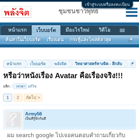
เข้าสู่ระบบหรือลงทะเบียน
ชุมชนชาวพุทธ
หน้าแรก
มีอะไรใหม่
วิดีโอ
เว็บบอร์ด
ค้นหาในเว็บบอร์ด
เรื่องเด่น
กระทู้และโพสต์ล่าสุด
หน้าแรก
เว็บบอร์ด
พลังจิต
วิทยาศาสตร์ทางจิต - ลึกลับ
1
2
ถัดไป >
หรือว่าหนังเรื่อง Avatar คือเรื่องจริง!!!
แท็ก:
เทวดา
แก้ไข
Army56
เป็นที่รู้จักกันดี
ผม search google ไปเจอคนตอบคำถามเกี่ยวกับ