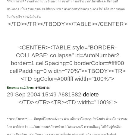
วิวัฒนาการที่ก้าวหน้ากว่ามนุษย์เยอะมาก เขาสามารถสร้างยานไร้แรงดึงดูด มีอาวุธที่
ประหลาด เป็นคล้ายแสงเลเซอร์ที่มนุษย์เรียก สามารถทำร้ายอวัยวะภายในได้โดยที่ภายนอก
ไม่เป็นอะไร อย่างนี้เป็นต้น
</TD></TR></TBODY></TABLE></CENTER>
<CENTER><TABLE style="BORDER-
COLLAPSE: collapse" id=AutoNumber2
border=1 cellSpacing=0 borderColor=#ffff00
cellPadding=0 width="70%"><TBODY><TR>
<TD bgColor=#00ffff width="100%">
Response no.2 From:
ธรรมญาณ
29 Sep 2004 15:49 #681582
delete
​
</TD></TR><TR><TD width="100%">
**ดาวอังคาร**.......มีมนุษย์โลกพระอังคาร ตัวจะเล็กกว่าโลกมนุษย์หนึ่งเท่า หัวจะโตกว่าของ
โลก ตาก็โตกว่า.......วิทยาศาสตร์ก้าวหน้ากว่าโลกเรา200ปี ความเป็นอยู่ ไม่ได้อยู่ที่เปลือก
ดาวเหมือนโลก แต่อยู่ในดาว เพราะอากาศเย็นจัด เก่งทางด้านวิทยาการ การสืบพันธุ์