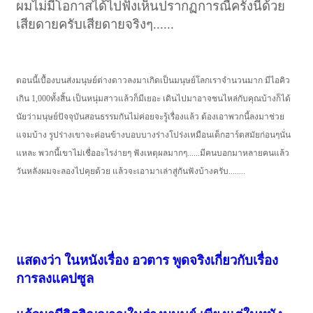
ผมไม่มีโอกาสได้ไปฟังเห็นปรากฏการณืครั้งนี้ด้วย
เสียดายครับเสียดายจริงๆ......
ตอนนี้เบื้องบนส่งมนุษย์ต่างดาวลงมาเกิดเป็นมนุษย์โลกเราจำนวนมาก มีไอคิว
เกิน 1,000ทั้งสิ้น เป็นหนุ่มสาวแล้วก็มีเยอะ เดินไปมาอาจชนไหล่กับคุณบ้างก็ได้
นัยว่ามนุษย์ปัจจุบันสอนธรรมกันไม่ค่อยจะรู้เรื่องแล้ว ต้องเอาพวกนี้ลงมาช่วย
แจมบ้าง รูปร่างเขาจะค่อนข้างบอบบางร่างโปร่งเหมือนเด็กฮาร์ตสมัยก่อนๆนั่น
แหละ พวกนี้เขาไม่เชื่ออะไรง่ายๆ ฟังเหตุผลมากๆ......มีคนบอกมาหลายคนแล้ว
วันหลังผมจะลองไปคุยด้วย แล้วจะเอามาเล่าสู่กันฟังบ้างครับ........
แสดงว่า ในหนังเรื่อง อวตาร พูดจริงเกี่ยวกับเรื่อง
การลงแคปซูล