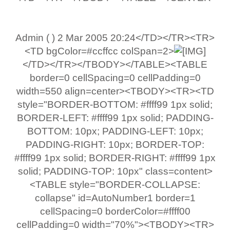
Admin ( ) 2 Mar 2005 20:24</TD></TR><TR>
<TD bgColor=#ccffcc colSpan=2>
</TD></TR></TBODY></TABLE><TABLE
border=0 cellSpacing=0 cellPadding=0
width=550 align=center><TBODY><TR><TD
style="BORDER-BOTTOM: #ffff99 1px solid;
BORDER-LEFT: #ffff99 1px solid; PADDING-
BOTTOM: 10px; PADDING-LEFT: 10px;
PADDING-RIGHT: 10px; BORDER-TOP:
#ffff99 1px solid; BORDER-RIGHT: #ffff99 1px
solid; PADDING-TOP: 10px" class=content>
<TABLE style="BORDER-COLLAPSE:
collapse" id=AutoNumber1 border=1
cellSpacing=0 borderColor=#ffff00
cellPadding=0 width="70%"><TBODY><TR>