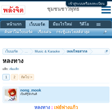
เข้าสู่ระบบหรือลงทะเบียน
ชุมชนชาวพุทธ
หน้าแรก
มีอะไรใหม่
วิดีโอ
เว็บบอร์ด
ค้นหาในเว็บบอร์ด
เรื่องเด่น
กระทู้และโพสต์ล่าสุด
เว็บบอร์ด
...
Music & Karaoke
เพลงไทยสากล
1
2
ถัดไป >
หลงทาง
แท็ก:
เพิ่มแท็ก
nong_mook
เป็นที่รู้จักกันดี
หลงทาง
:
เฟย์ฟางแก้ว