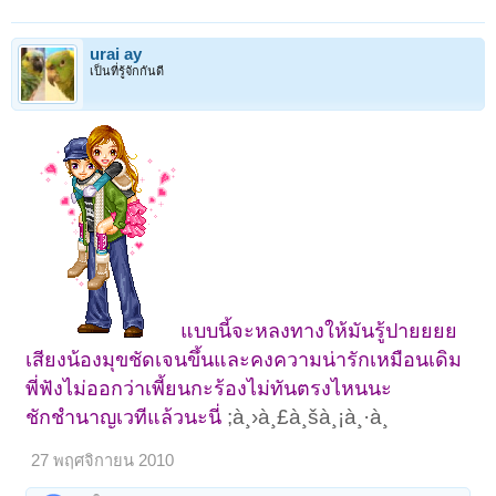
urai ay
เป็นที่รู้จักกันดี
แบบนี้จะหลงทางให้มันรู้ปายยยย
เสียงน้องมุขชัดเจนขึ้นและคงความน่ารักเหมือนเดิม
พี่ฟังไม่ออกว่าเพี้ยนกะร้องไม่ทันตรงไหนนะ
;à¸›à¸£à¸šà¸¡à¸·à¸­
ชักชำนาญเวทีแล้วนะนี่
27 พฤศจิกายน 2010