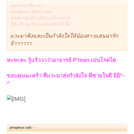
หลงทาง เสียเวลา
หลงติดยา เสียอนาคต
หลงความเค็ม เด๊วจะเป็นโรคไต
อิอิ เกี่ยวอะไรกะเพลงเค้าไม๊เนี้ย
แวะมาฟังและเป็นกำลังใจให้น้องสาวแสนน่ารัก
จ้าาาาาา
หะหะหะ รู้แร้วววว่าอาจารย์ P'man เปนโรคไต
ขอบคุนนะคร้า ที่แวะมาส่งกำลังใจ พี่ชายใจดี อิอิ^-
^
pimapinya said:
↑