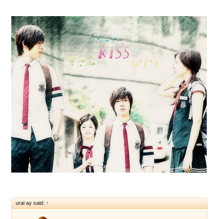
urai ay said:
↑