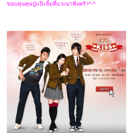
ขอบคุนคุนปู่แป๊ะยิ้มที่แวะมาฟังคร้า^-^
มิเปนรัย ยังดีที่เปนแค่ป้า น้องกัสจังเปนคุนยายคุนย่าไปก่อนอีก อิอิ
..