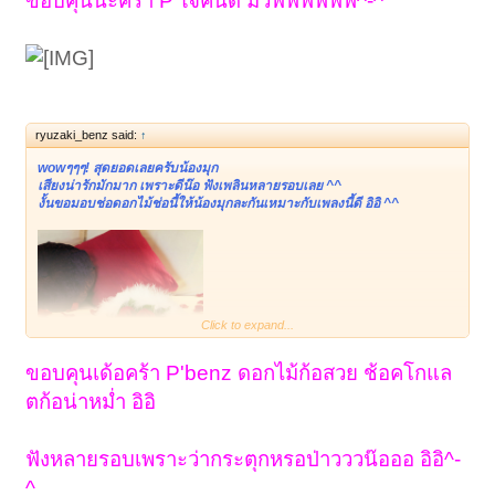
ขอบคุนนะคร้า P'ใจคนดี ม๊วฟฟฟฟฟฟ^-^
ryuzaki_benz said:
↑
wowๆๆๆ! สุดยอดเลยครับน้องมุก
เสียงน่ารักมักมาก เพราะดีน๊อ ฟังเพลินหลายรอบเลย ^^
งั้นขอมอบช่อดอกไม้ช่อนี้ให้น้องมุกละกันเหมาะกับเพลงนี้ดี อิอิ ^^
Click to expand...
ขอบคุนเด้อคร้า P'benz ดอกไม้ก้อสวย ช้อคโกแล
ตก้อน่าหม่ำ อิอิ
ฟังหลายรอบเพราะว่ากระตุกหรอป่าวววน๊อออ อิอิ^-
^