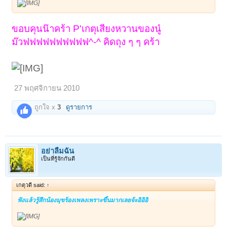
ขอบคุนน๊าคร้า P'เกตุเสียงหวานของนู๋
ม๊วฟฟฟฟฟฟฟฟฟฟ^-^ คิดถุง ๆ ๆ คร้า
27 พฤศจิกายน 2010
ถูกใจ x
3
ดูรายการ
อย่าลืมฉัน
เป็นที่รู้จักกันดี
เกตุวดี said:
↑
ฟังแล้วรู้สึกน้องมุขร้องเพลงเพราะขึ้นมากเลยจ้ะอิอิอิ