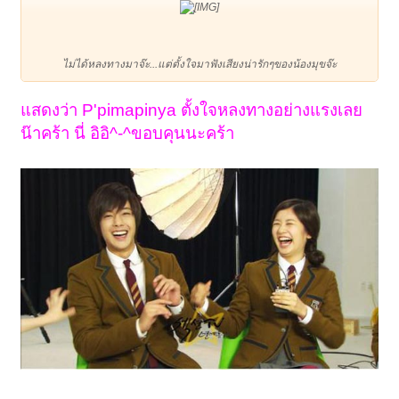
ไม่ได้หลงทางมาจ๊ะ...แต่ตั้งใจมาฟังเสียงน่ารักๆของน้องมุขจ๊ะ​
แสดงว่า P'pimapinya ตั้งใจหลงทางอย่างแรงเลย
น๊าคร้า นี่ อิอิ^-^ขอบคุนนะคร้า