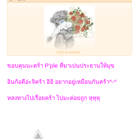
Click to expand...
ขอบคุนนะคร้า P'ple ที่มาเปนประธานให้มุข
ฉับ ฉับ
เสียงประมาณนี้...ว่ากันว่าเป็นเสียงของคนกำลังอินเลิฟ อิอิ
อินก้อดีอ่ะจิคร้า อิอิ อยากอยู่เหมือนกันคร้า^-^
... น่ารักมาก ๆ เลย ...
ว่าแต่น้องมุขเผลอไปหลงทางในหัวใจใครอยู่น้า
หลงทางไปเรื่อยคร้า ไปมะค่อยถูก หุหุหุ