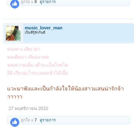
ถูกใจ x
8
ดูรายการ
music_lover_man
เป็นที่รู้จักกันดี
หลงทาง เสียเวลา
หลงติดยา เสียอนาคต
หลงความเค็ม เด๊วจะเป็นโรคไต
อิอิ เกี่ยวอะไรกะเพลงเค้าไม๊เนี้ย
แวะมาฟังและเป็นกำลังใจให้น้องสาวแสนน่ารักจ้า
าาาาา
27 พฤศจิกายน 2010
ถูกใจ x
7
ดูรายการ