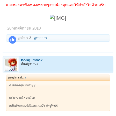
แวะหลงมาฟังเพลงเพราะๆจากน้องมุกและให้กำลังใจด้วยครับ
28 พฤศจิกายน 2010
ถูกใจ x
2
ดูรายการ
nong_mook
เป็นที่รู้จักกันดี
paeyim said:
↑
ตามพี่เกตุมาเลย หุหุ
เฟ ฟาง แก้ว ซะด้วย
แอ๊ปตัวเองลงได้เยอะเลยน้า ป้ามู๊ก 55