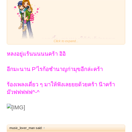
แบบนี้จะหลงทางให้มันรู้ปายยยย
Click to expand...
เสียงน้องมุขชัดเจนขึ้นและคงความน่ารักเหมือน
หลงอยู่แร้นนนนนคร้า อิอิ
เดิม
พี่ฟังไม่ออกว่าเพี้ยนกะร้องไม่ทันตรงไหนนะ
ชักชำนาญเวทีแล้วนะนี่
อีกมะนาน P'ไรก้อชำนาญก่ามุขอีกล่ะคร้า
;à¸›à¸£à¸šà¸¡à¸·à¸­
ร้องเพลงเดี่ยว ๆ มาให้ฟังเลยยยด้วยคร้า น๊าคร้า
ม๊วฟฟฟฟฟ^-^
music_lover_man said:
↑