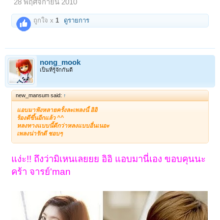
28 พฤศจิกายน 2010
ถูกใจ x
1
ดูรายการ
nong_mook
เป็นที่รู้จักกันดี
new_mansum said:
↑
แอบมาฟังหลายครั้งละเพลงนี้ อิอิ
ร้องดีขึ้นอีกแล้ว ^^
หลงทางแบบนี้ดีกว่าหลงแบบอื่นเนอะ
เพลงน่ารักดี ชอบๆ
แง่ะ!! ถึงว่ามิเหนเลยยย อิอิ แอบมานี่เอง ขอบคุนนะ
คร้า จารย์'man