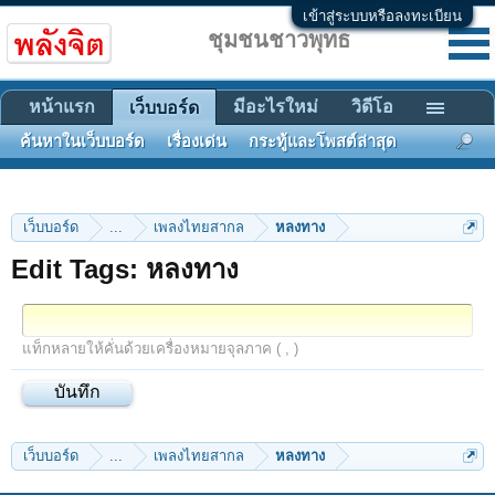
เข้าสู่ระบบหรือลงทะเบียน
ชุมชนชาวพุทธ
หน้าแรก
มีอะไรใหม่
วิดีโอ
เว็บบอร์ด
ค้นหาในเว็บบอร์ด
เรื่องเด่น
กระทู้และโพสต์ล่าสุด
เว็บบอร์ด
...
เพลงไทยสากล
หลงทาง
Edit Tags: หลงทาง
แท็กหลายให้คั่นด้วยเครื่องหมายจุลภาค ( , )
เว็บบอร์ด
...
เพลงไทยสากล
หลงทาง