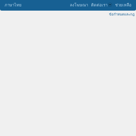
ภาษาไทย
ลงโฆษณา
ติดต่อเรา
ช่วยเหลือ
ข้อกำหนดและกฎ