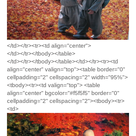
</td></tr><tr><td align="center">
</td></tr></tbody></table>
</td></tr></tbody></table></td></tr><tr><td
align="center" valign="top"><table border="0"
cellpadding="2" cellspacing="2" width="95%">
<tbody><tr><td valign="top"> <table
align="center" bgcolor="#f5f5f5" border="0"
cellpadding="2" cellspacing="2"><tbody><tr>
<td>