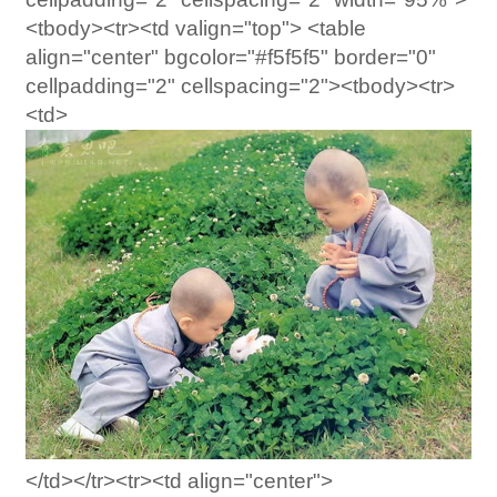
<tbody><tr><td valign="top"> <table
align="center" bgcolor="#f5f5f5" border="0"
cellpadding="2" cellspacing="2"><tbody><tr>
<td>
</td></tr><tr><td align="center">