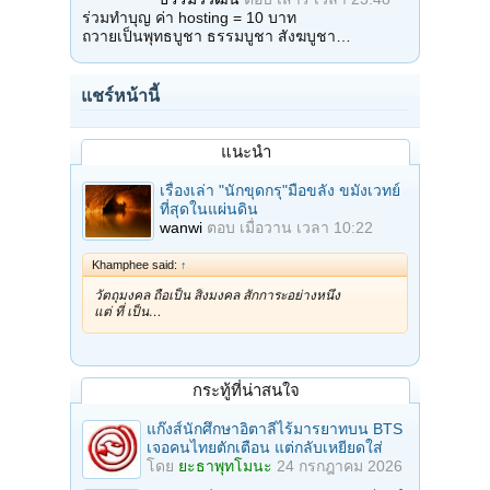
ร่วมทำบุญ ค่า hosting = 10 บาท
ถวายเป็นพุทธบูชา ธรรมบูชา สังฆบูชา…
แชร์หน้านี้
แนะนำ
เรื่องเล่า "นักขุดกรุ"มือขลัง ขมังเวทย์
ที่สุดในแผ่นดิน
wanwi
ตอบ
เมื่อวาน เวลา 10:22
Khamphee said:
↑
วัตถุมงคล ถือเป็น สิ่งมงคล สักการะอย่างหนึ่ง
แต่ ที่ เป็น…
กระทู้ที่น่าสนใจ
แก๊งส์นักศึกษาอิตาลีไร้มารยาทบน BTS
เจอคนไทยตักเตือน แต่กลับเหยียดใส่
โดย
ยะธาพุทโมนะ
24 กรกฎาคม 2026