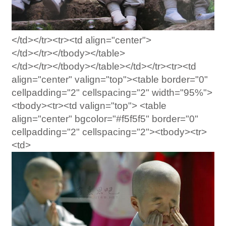
</td></tr><tr><td align="center">
</td></tr></tbody></table>
</td></tr></tbody></table></td></tr><tr><td
align="center" valign="top"><table border="0"
cellpadding="2" cellspacing="2" width="95%">
<tbody><tr><td valign="top"> <table
align="center" bgcolor="#f5f5f5" border="0"
cellpadding="2" cellspacing="2"><tbody><tr>
<td>