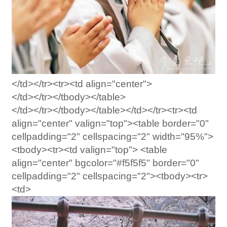
</td></tr><tr><td align="center">
</td></tr></tbody></table>
</td></tr></tbody></table></td></tr><tr><td
align="center" valign="top"><table border="0"
cellpadding="2" cellspacing="2" width="95%">
<tbody><tr><td valign="top"> <table
align="center" bgcolor="#f5f5f5" border="0"
cellpadding="2" cellspacing="2"><tbody><tr>
<td>