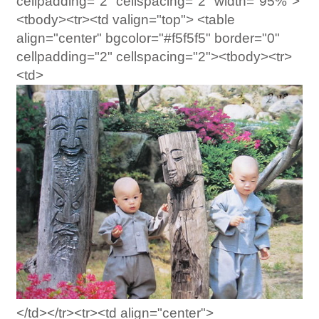
cellpadding="2" cellspacing="2" width="95%">
<tbody><tr><td valign="top"> <table
align="center" bgcolor="#f5f5f5" border="0"
cellpadding="2" cellspacing="2"><tbody><tr>
<td>
</td></tr><tr><td align="center">