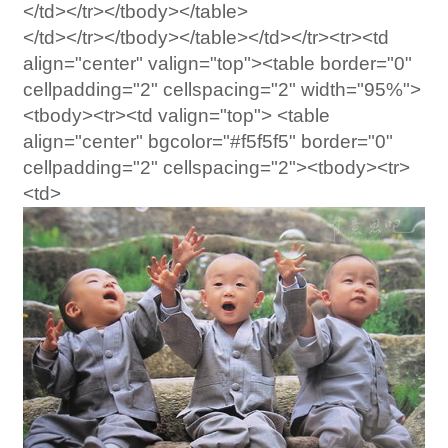
</td></tr></tbody></table>
</td></tr></tbody></table></td></tr><tr><td
align="center" valign="top"><table border="0"
cellpadding="2" cellspacing="2" width="95%">
<tbody><tr><td valign="top"> <table
align="center" bgcolor="#f5f5f5" border="0"
cellpadding="2" cellspacing="2"><tbody><tr>
<td>