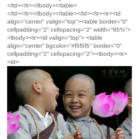
</td></tr></tbody></table>
</td></tr></tbody></table></td></tr><tr><td
align="center" valign="top"><table border="0"
cellpadding="2" cellspacing="2" width="95%">
<tbody><tr><td valign="top"> <table
align="center" bgcolor="#f5f5f5" border="0"
cellpadding="2" cellspacing="2"><tbody><tr>
<td>