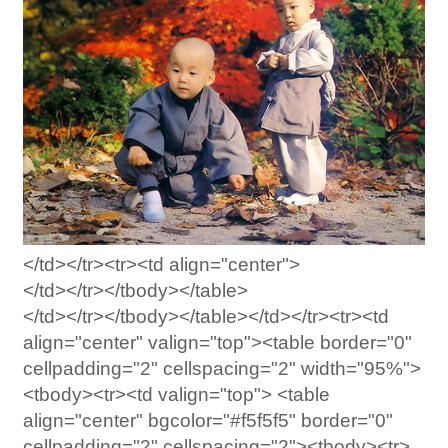
</td></tr><tr><td align="center">
</td></tr></tbody></table>
</td></tr></tbody></table></td></tr><tr><td
align="center" valign="top"><table border="0"
cellpadding="2" cellspacing="2" width="95%">
<tbody><tr><td valign="top"> <table
align="center" bgcolor="#f5f5f5" border="0"
cellpadding="2" cellspacing="2"><tbody><tr>