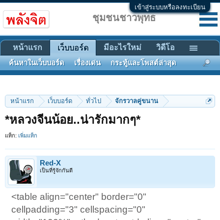
เข้าสู่ระบบหรือลงทะเบียน
ชุมชนชาวพุทธ
หน้าแรก
มีอะไรใหม่
วิดีโอ
เว็บบอร์ด
ค้นหาในเว็บบอร์ด
เรื่องเด่น
กระทู้และโพสต์ล่าสุด
หน้าแรก
เว็บบอร์ด
ทั่วไป
จักรวาลคู่ขนาน
*หลวงจีนน้อย..น่ารักมากๆ*
แท็ก:
เพิ่มแท็ก
Red-X
เป็นที่รู้จักกันดี
<table align="center" border="0"
cellpadding="3" cellspacing="0"