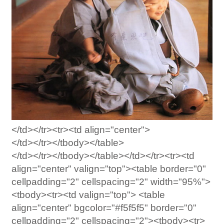
</td></tr><tr><td align="center">
</td></tr></tbody></table>
</td></tr></tbody></table></td></tr><tr><td
align="center" valign="top"><table border="0"
cellpadding="2" cellspacing="2" width="95%">
<tbody><tr><td valign="top"> <table
align="center" bgcolor="#f5f5f5" border="0"
cellpadding="2" cellspacing="2"><tbody><tr>