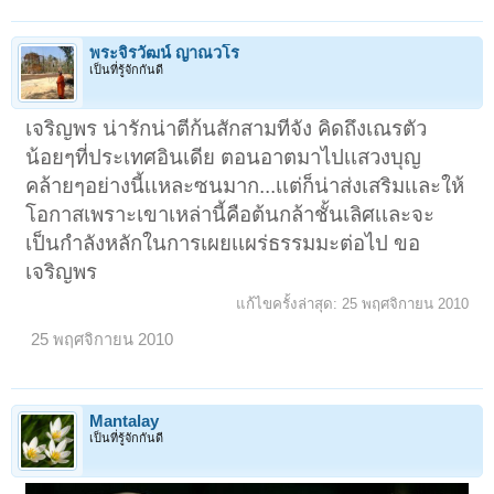
พระจิรวัฒน์ ญาณวโร
เป็นที่รู้จักกันดี
เจริญพร น่ารักน่าตีก้นสักสามทีจัง คิดถึงเณรตัว
น้อยๆที่ประเทศอินเดีย ตอนอาตมาไปเเสวงบุญ
คล้ายๆอย่างนี้เเหละซนมาก...เเต่ก็น่าส่งเสริมเเละให้
โอกาสเพราะเขาเหล่านี้คือต้นกล้าชั้นเลิศเเละจะ
เป็นกำลังหลักในการเผยเเผร่ธรรมมะต่อไป ขอ
เจริญพร
แก้ไขครั้งล่าสุด:
25 พฤศจิกายน 2010
25 พฤศจิกายน 2010
Mantalay
เป็นที่รู้จักกันดี