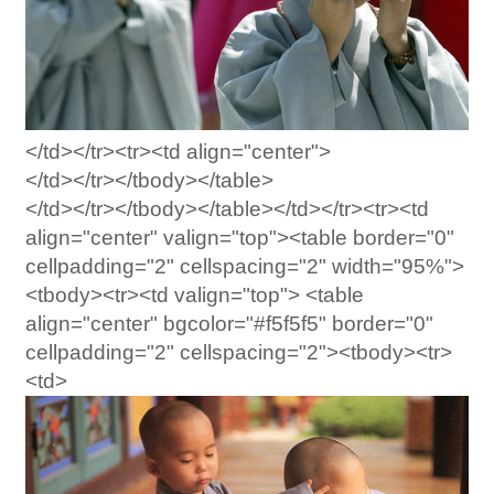
</td></tr><tr><td align="center">
</td></tr></tbody></table>
</td></tr></tbody></table></td></tr><tr><td
align="center" valign="top"><table border="0"
cellpadding="2" cellspacing="2" width="95%">
<tbody><tr><td valign="top"> <table
align="center" bgcolor="#f5f5f5" border="0"
cellpadding="2" cellspacing="2"><tbody><tr>
<td>