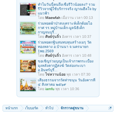
ทำไมวันนี้คนถึงเชื่อรีวิวน้อยลง? รวม
รีวิวจากผู้ใช้บริการจริง ญาณฮีลใจ by
แมวฟ้า
โดย
Maewfah
เมื่อวาน เวลา 00:13
ร่วมทอดผ้าป่าสงเคราะห์เด็กด้อยโอ
กาศ รร.หมู่บ้านเด็ก-มูลนิธิเด็ก
กาญจนบุรี...
โดย
ศิษย์รุ่นจิ๋ว
อังคาร เวลา 10:37
ร่วมทอดกฐินสมทบทุนสร้างเมรุ วัด
ทองหลาง อ.บ้านนา จ.นครนายก
1พย.2569
โดย
ศิษย์รุ่นจิ๋ว
อังคาร เวลา 10:48
ขอเชิญร่วมบุญเป็นเจ้าภาพกระเบื้อง
มุงหลังคากุฏิสงฆ์ วัดล่องกะเบา
อ.อินทร์บุรี...
โดย
ไข่หวานน้อย
พุธ เวลา 07:30
เสียงธรรมจากวัดท่าขนุน วันอังคารที่
๔ สิงหาคม ๒๕๖๙
โดย
iamfu
พุธ เวลา 10:36
หน้าแรก
เว็บบอร์ด
ทั่วไป
จักรวาลคู่ขนาน