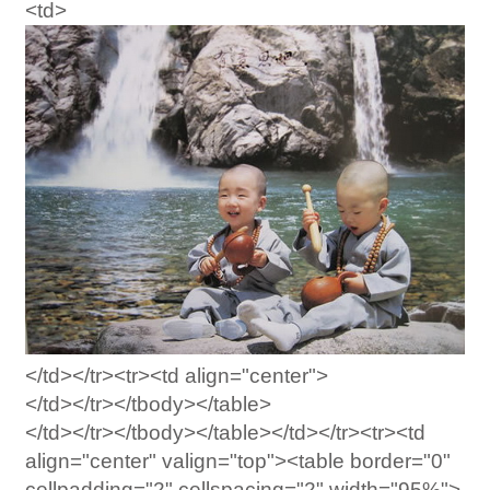
<td>
</td></tr><tr><td align="center">
</td></tr></tbody></table>
</td></tr></tbody></table></td></tr><tr><td
align="center" valign="top"><table border="0"
cellpadding="2" cellspacing="2" width="95%">