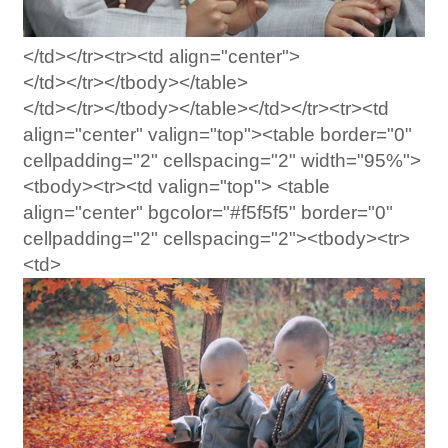
</td></tr><tr><td align="center">
</td></tr></tbody></table>
</td></tr></tbody></table></td></tr><tr><td
align="center" valign="top"><table border="0"
cellpadding="2" cellspacing="2" width="95%">
<tbody><tr><td valign="top"> <table
align="center" bgcolor="#f5f5f5" border="0"
cellpadding="2" cellspacing="2"><tbody><tr>
<td>