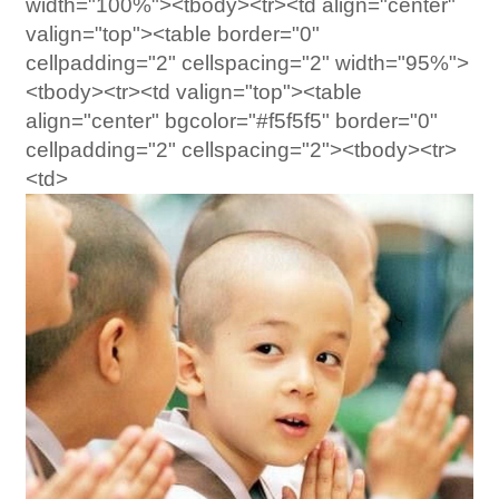
width="100%"><tbody><tr><td align="center"
valign="top"><table border="0"
cellpadding="2" cellspacing="2" width="95%">
<tbody><tr><td valign="top"><table
align="center" bgcolor="#f5f5f5" border="0"
cellpadding="2" cellspacing="2"><tbody><tr>
<td>