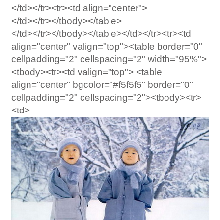
</td></tr><tr><td align="center">
</td></tr></tbody></table>
</td></tr></tbody></table></td></tr><tr><td
align="center" valign="top"><table border="0"
cellpadding="2" cellspacing="2" width="95%">
<tbody><tr><td valign="top"> <table
align="center" bgcolor="#f5f5f5" border="0"
cellpadding="2" cellspacing="2"><tbody><tr>
<td>