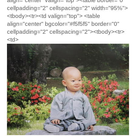
align="center" valign="top"><table border="0"
cellpadding="2" cellspacing="2" width="95%">
<tbody><tr><td valign="top"> <table
align="center" bgcolor="#f5f5f5" border="0"
cellpadding="2" cellspacing="2"><tbody><tr>
<td>