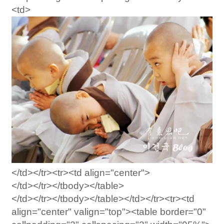
<td>
</td></tr><tr><td align="center">
</td></tr></tbody></table>
</td></tr></tbody></table></td></tr><tr><td
align="center" valign="top"><table border="0"