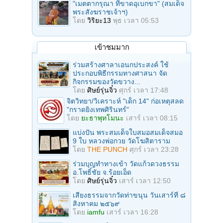
"เมตตากรุณา ที่ขาดอุเบกขา" (สมเด็จ
พระสังฆราชเจ้าฯ)
โดย
วิริยะ13
พุธ เวลา 05:53
เข้าชมมาก
ร่วมสร้างศาลาเอนกประสงค์ ใช้
ประกอบพิธีกรรมทางศาสนา จัด
กิจกรรมของวัดขวาง...
โดย
ศิษย์รุ่นจิ๋ว
ศุกร์ เวลา 17:48
จิตวิทยา/วิเคราะห์ "เด็ก 14" ก่อเหตุสลด
"กราดยิงเทพศิรินทร์"
โดย
ยะธาพุทโมนะ
เสาร์ เวลา 08:15
แบ่งปัน พระสมเด็จใบสมอสมเด็จสมอ
9 ใบ หลวงพ่อกวย วัดโฆสิตาราม
โดย
THE PUNCH
ศุกร์ เวลา 23:28
ร่วมบุญทําทางเข้า วัดแก้วดวงธรรม
อ.โพธิ์ชัย จ.ร้อยเอ็ด
โดย
ศิษย์รุ่นจิ๋ว
เสาร์ เวลา 12:50
เสียงธรรมจากวัดท่าขนุน วันเสาร์ที่ ๘
สิงหาคม ๒๕๖๙
โดย
iamfu
เสาร์ เวลา 16:28