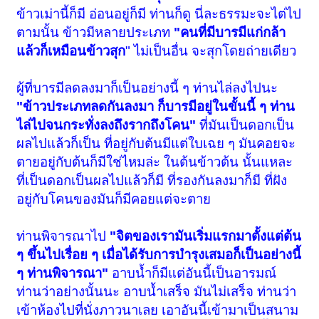
ข้าวเม่านี้ก็มี อ่อนอยู่ก็มี ท่านก็ดู นี่ละธรรมะจะไต่ไป
ตามนั้น ข้าวมีหลายประเภท
"คนที่มีบารมีแก่กล้า
แล้วก็เหมือนข้าวสุก
" ไม่เป็นอื่น จะสุกโดยถ่ายเดียว
ผู้ที่บารมีลดลงมาก็เป็นอย่างนี้ ๆ ท่านไล่ลงไปนะ
"ข้าวประเภทลดกันลงมา ก็บารมีอยู่ในขั้นนี้ ๆ ท่าน
ไล่ไปจนกระทั่งลงถึงรากถึงโคน"
ที่มันเป็นดอกเป็น
ผลไปแล้วก็เป็น ที่อยู่กับต้นมีแต่ใบเฉย ๆ มันคอยจะ
ตายอยู่กับต้นก็มีใช่ไหมล่ะ ในต้นข้าวต้น นั้นแหละ
ที่เป็นดอกเป็นผลไปแล้วก็มี ที่รองกันลงมาก็มี ที่ฝัง
อยู่กับโคนของมันก็มีคอยแต่จะตาย
ท่านพิจารณาไป
"จิตของเรามันเริ่มแรกมาตั้งแต่ต้น
ๆ ขึ้นไปเรื่อย ๆ เมื่อได้รับการบำรุงเสมอก็เป็นอย่างนี้
ๆ ท่านพิจารณา"
อาบน้ำก็มีแต่อันนี้เป็นอารมณ์
ท่านว่าอย่างนั้นนะ อาบน้ำเสร็จ มันไม่เสร็จ ท่านว่า
เข้าห้องไปที่นั่งภาวนาเลย เอาอันนี้เข้ามาเป็นสนาม