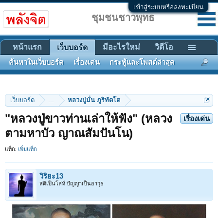
เข้าสู่ระบบหรือลงทะเบียน
ชุมชนชาวพุทธ
หน้าแรก
มีอะไรใหม่
วิดีโอ
เว็บบอร์ด
ค้นหาในเว็บบอร์ด
เรื่องเด่น
กระทู้และโพสต์ล่าสุด
เว็บบอร์ด
...
หลวงปู่มั่น ภูริทัตโต
"หลวงปู่ขาวท่านเล่าให้ฟัง" (หลวง
เรื่องเด่น
ตามหาบัว ญาณสัมปันโน)
แท็ก:
เพิ่มแท็ก
วิริยะ13
สติเป็นโล่ห์ ปัญญาเป็นอาวุธ