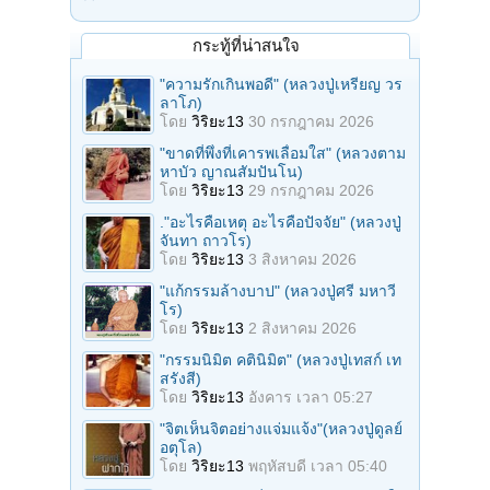
กระทู้ที่น่าสนใจ
"ความรักเกินพอดี" (หลวงปู่เหรียญ วร
ลาโภ)
โดย
วิริยะ13
30 กรกฎาคม 2026
"ขาดที่พึ่งที่เคารพเลื่อมใส" (หลวงตาม
หาบัว ญาณสัมปันโน)
โดย
วิริยะ13
29 กรกฎาคม 2026
."อะไรคือเหตุ อะไรคือปัจจัย" (หลวงปู่
จันทา ถาวโร)
โดย
วิริยะ13
3 สิงหาคม 2026
"แก้กรรมล้างบาป" (หลวงปู่ศรี มหาวี
โร)
โดย
วิริยะ13
2 สิงหาคม 2026
"กรรมนิมิต คตินิมิต" (หลวงปู่เทสก์ เท
สรังสี)
โดย
วิริยะ13
อังคาร เวลา 05:27
"จิตเห็นจิตอย่างแจ่มแจ้ง"(หลวงปู่ดูลย์
อตุโล)
โดย
วิริยะ13
พฤหัสบดี เวลา 05:40