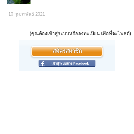
10 กุมภาพันธ์ 2021
(คุณต้องเข้าสู่ระบบหรือลงทะเบียน เพื่อที่จะโพสต์)
สมัครสมาชิก
เข้าสู่ระบบด้วย Facebook