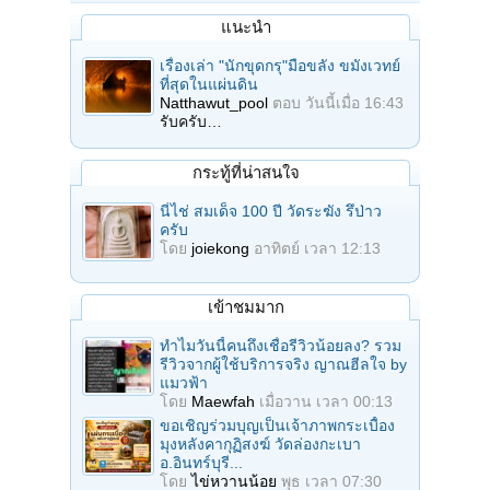
แนะนำ
เรื่องเล่า "นักขุดกรุ"มือขลัง ขมังเวทย์
ที่สุดในแผ่นดิน
Natthawut_pool
ตอบ
วันนี้เมื่อ 16:43
รับครับ…
กระทู้ที่น่าสนใจ
นี่ไช่ สมเด็จ 100 ปี วัดระฆัง รึป่าว
ครับ
โดย
joiekong
อาทิตย์ เวลา 12:13
เข้าชมมาก
ทำไมวันนี้คนถึงเชื่อรีวิวน้อยลง? รวม
รีวิวจากผู้ใช้บริการจริง ญาณฮีลใจ by
แมวฟ้า
โดย
Maewfah
เมื่อวาน เวลา 00:13
ขอเชิญร่วมบุญเป็นเจ้าภาพกระเบื้อง
มุงหลังคากุฏิสงฆ์ วัดล่องกะเบา
อ.อินทร์บุรี...
โดย
ไข่หวานน้อย
พุธ เวลา 07:30