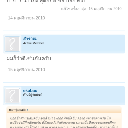
อาจาร น้ำ เก่ง สุดยอด ขอ บอก ครับ
แก้ไขครั้งล่าสุด:
15 พฤศจิกายน 2010
14 พฤศจิกายน 2010
สำราณ
Active Member
ผมก็ว่าดีเช่นกันครับ
15 พฤศจิกายน 2010
ekabac
เป็นที่รู้จักกันดี
narmja said:
↑
ขอดูอีกสักแปลบครับ ดูแล้วน่าจะถอดพิมพ์ครับ ลองดูหลายๆตาครับ ไม่
แน่ใจว่ามีกี่บล๊อกครับ ที่สังเกตก็เส้นรัดประคด ปลายนิ้วมือขวาจะออกเรียว
แหลมแตะมือโป้งด้านซ้าย ลวดลายพญานาค จริงๆเหรียญนี้ดูแล้วราคาก็ไม่