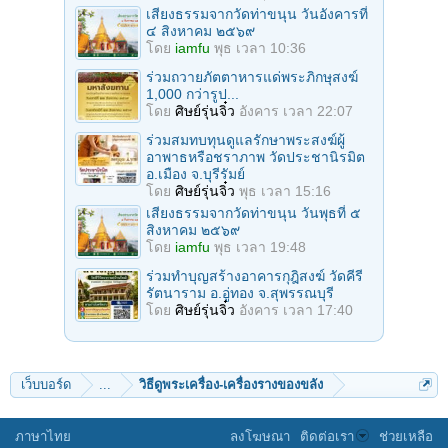
เสียงธรรมจากวัดท่าขนุน วันอังคารที่
๔ สิงหาคม ๒๕๖๙
โดย
iamfu
พุธ เวลา 10:36
ร่วมถวายภัตตาหารแด่พระภิกษุสงฆ์
1,000 กว่ารูป...
โดย
ศิษย์รุ่นจิ๋ว
อังคาร เวลา 22:07
ร่วมสมทบทุนดูแลรักษาพระสงฆ์ผู้
อาพาธหรือชราภาพ วัดประชานิรมิต
อ.เมือง จ.บุรีรัมย์
โดย
ศิษย์รุ่นจิ๋ว
พุธ เวลา 15:16
เสียงธรรมจากวัดท่าขนุน วันพุธที่ ๕
สิงหาคม ๒๕๖๙
โดย
iamfu
พุธ เวลา 19:48
ร่วมทำบุญสร้างอาคารกุฎิสงฆ์ วัดคีรี
รัตนาราม อ.อู่ทอง จ.สุพรรณบุรี
โดย
ศิษย์รุ่นจิ๋ว
อังคาร เวลา 17:40
เว็บบอร์ด
...
วิธีดูพระเครื่อง-เครื่องรางของขลัง
ภาษาไทย
ลงโฆษณา
ติดต่อเรา
ช่วยเหลือ