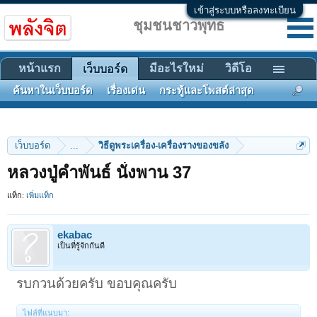
เข้าสู่ระบบหรือลงทะเบียน
ชุมชนชาวพุทธ
หน้าแรก
มีอะไรใหม่
วิดีโอ
เว็บบอร์ด
ค้นหาในเว็บบอร์ด
เรื่องเด่น
กระทู้และโพสต์ล่าสุด
เว็บบอร์ด
...
วิธีดูพระเครื่อง-เครื่องรางของขลัง
หลวงปู่คำพันธ์ นั่งพาน 37
แท็ก:
เพิ่มแท็ก
ekabac
เป็นที่รู้จักกันดี
รบกวนด้วยครับ ขอบคุณครับ
ไฟล์ที่แนบมา: