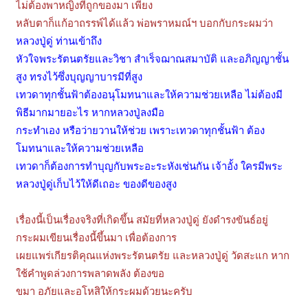
ไม่ต้องพาหญิงที่ถูกของมา เพียง
หลับตาก็แก้อาถรรพ์ได้แล้ว พ่อพราหมณ์ฯ บอกกับกระผมว่า
หลวงปู่ดู่ ท่านเข้าถึง
หัวใจพระรัตนตรัยและวิชา สำเร็จฌาณสมาบัติ และอภิญญาชั้น
สูง ทรงไว้ซึ่งบุญญาบารมีที่สูง
เทวดาทุกชั้นฟ้าต้องอนุโมทนาและให้ความช่วยเหลือ ไม่ต้องมี
พิธีมากมายอะไร หากหลวงปู่ลงมือ
กระทำเอง หรือว่ายวานให้ช่วย เพราะเทวดาทุกชั้นฟ้า ต้อง
โมทนาและให้ความช่วยเหลือ
เทวดาก็ต้องการทำบุญกับพระอะระหังเช่นกัน เจ้าอั้ง ใครมีพระ
หลวงปู่ดู่เก็บไว้ให้ดีเถอะ ของดีของสูง
เรื่องนี้เป็นเรื่องจริงที่เกิดขึ้น สมัยที่หลวงปู่ดู่ ยังดำรงขันธ์อยู่
กระผมเขียนเรื่องนี้ขึ้นมา เพื่อต้องการ
เผยแพร่เกียรติคุณแห่งพระรัตนตรัย และหลวงปู่ดู่ วัดสะแก หาก
ใช้คำพูดล่วงการพลาดพลัง ต้องขอ
ขมา อภัยและอโหสิให้กระผมด้วยนะครับ