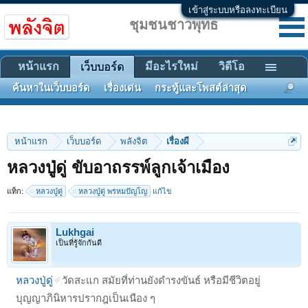
เข้าสู่ระบบหรือลงทะเบียน
ชุมชนชาวพุทธ
หน้าแรก
มีอะไรใหม่
วิดีโอ
เว็บบอร์ด
ค้นหาในเว็บบอร์ด
เรื่องเด่น
กระทู้และโพสต์ล่าสุด
หน้าแรก
เว็บบอร์ด
พลังจิต
เรื่องผี
หลวงปู่ดู่ ขับอาถรรพ์ลูกเจ้าเมือง
แท็ก:
หลวงปู่ดู่
หลวงปู่ดู่ พรหมปัญโญ
แก้ไข
Lukhgai
เป็นที่รู้จักกันดี
หลวงปู่ดู่
วัดสะแก สมัยที่ท่านยังดำรงขันธ์ หรือมีชีวิตอยู่
บุญญาภินิหารปรากฎเป็นเนือง ๆ