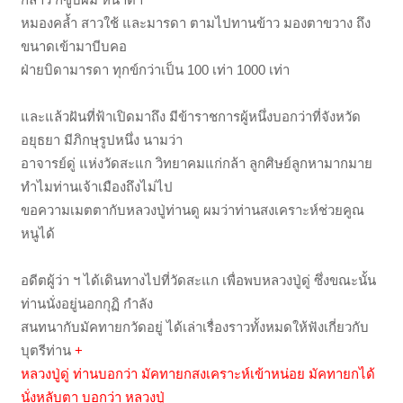
หมองคล้ำ สาวใช้ และมารดา ตามไปทานข้าว มองตาขวาง ถึง
ขนาดเข้ามาบีบคอ
ฝ่ายบิดามารดา ทุกข์กว่าเป็น 100 เท่า 1000 เท่า
และแล้วฝันที่ฟ้าเปิดมาถึง มีข้าราชการผู้หนึ่งบอกว่าที่จังหวัด
อยุธยา มีภิกษุรูปหนึ่ง นามว่า
อาจารย์ดู่ แห่งวัดสะแก วิทยาคมแก่กล้า ลูกศิษย์ลูกหามากมาย
ทำไมท่านเจ้าเมืองถึงไม่ไป
ขอความเมตตากับหลวงปู่ท่านดู ผมว่าท่านสงเคราะห์ช่วยคูณ
หนูได้
อดีตผู้ว่า ฯ ได้เดินทางไปที่วัดสะแก เพื่อพบหลวงปู่ดู่ ซึ่งขณะนั้น
ท่านนั่งอยู่นอกกุฏิ กำลัง
สนทนากับมัคทายกวัดอยู่ ได้เล่าเรื่องราวทั้งหมดให้ฟังเกี่ยวกับ
บุตรีท่าน
+
หลวงปู่ดู่ ท่านบอกว่า มัคทายกสงเคราะห์เข้าหน่อย มัคทายกได้
นั่งหลับตา บอกว่า หลวงปู่