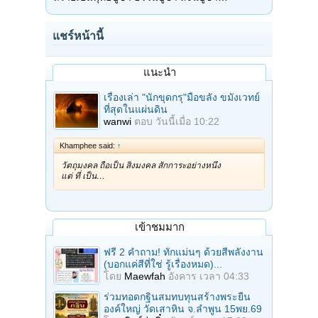
แชร์หน้านี้
แนะนำ
เรื่องเล่า "นักขุดกรุ"มือขลัง ขมังเวทย์
ที่สุดในแผ่นดิน
wanwi
ตอบ
วันนี้เมื่อ 10:22
Khamphee said:
↑
วัตถุมงคล ถือเป็น สิ่งมงคล สักการะอย่างหนึ่ง
แต่ ที่ เป็น…
เข้าชมมาก
ฟรี 2 คำถาม! ทักแม่นๆ ด้วยสีพลังงาน
(บอกแค่สีที่ใช่ รู้เรื่องหมด)...
โดย
Maewfah
อังคาร เวลา 04:33
ร่วมทอดกฐินสมทบทุนสร้างพระยืน
องค์ใหญ่ วัดเสาหิน จ.ลําพูน 15พย.69