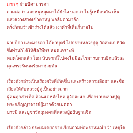
มาก ๆ
ฝ่ายบิดามารดา
ถามต่อว่า และหนูหลุดมาได้ยังไง บอกว่า ไม่รู้เหมือนกัน เห็น
แสงสว่างสาดเข้าตาหนู พอลืมตามาอีก
ครั้งก็พบว่าเข้าร่างได้แล้ว เงาดำที่เห็นก็หายไป
ฝ่ายบิดา และมารดา ได้พาบุตรี ไปกราบหลวงปู่ดู่ วัดสะแก ที่วัด
ซึ่งท่านก็ได้ให้ศีลให้พร หมดเคราะห์
หมดโศกแล้ว โยม นับจากนี้ไปคงไม่มีอะไรมารบกวนอีกแล้วละ
คุณพระรัตนตรัยมาช่วยทัน
เรื่องดังกล่าวเป็นเรื่องจริงที่เกิดขึ้น และสร้างความฮือฮา และชื่อ
เสียงให้กับหลวงปู่ดู่เป็นอย่างมาก
ผู้คนทุกสารทิศ ล้วนแต่หลั่งไหล สู่วัดสะแก เพื่อกราบหลวงปู่ดู่
พระอภิญญาจารย์ผู้มากด้วยเมตตา
บารมี และบูชาวัตถุมงคลที่หลวงปู่อธิษฐานจิต
เรื่องดังกล่าว กระผมเคยกราบเรียนถามพ่อพราหมณ์ฯ ว่า เหตุใด