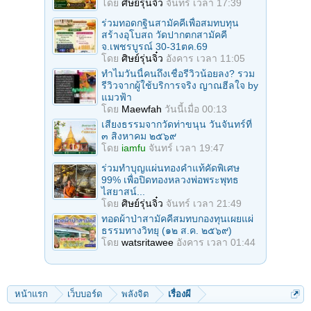
โดย
ศิษย์รุ่นจิ๋ว
จันทร์ เวลา 17:39
ร่วมทอดกฐินสามัคคีเพื่อสมทบทุน
สร้างอุโบสถ วัดปากตกสามัคคี
จ.เพชรบูรณ์ 30-31ตค.69
โดย
ศิษย์รุ่นจิ๋ว
อังคาร เวลา 11:05
ทำไมวันนี้คนถึงเชื่อรีวิวน้อยลง? รวม
รีวิวจากผู้ใช้บริการจริง ญาณฮีลใจ by
แมวฟ้า
โดย
Maewfah
วันนี้เมื่อ 00:13
เสียงธรรมจากวัดท่าขนุน วันจันทร์ที่
๓ สิงหาคม ๒๕๖๙
โดย
iamfu
จันทร์ เวลา 19:47
ร่วมทําบุญแผ่นทองคำแท้คัดพิเศษ
99% เพื่อปิดทองหลวงพ่อพระพุทธ
ไสยาสน์...
โดย
ศิษย์รุ่นจิ๋ว
จันทร์ เวลา 21:49
ทอดผ้าป่าสามัคคีสมทบกองทุนเผยแผ่
ธรรมทางวิทยุ (๑๒ ส.ค. ๒๕๖๙)
โดย
watsritawee
อังคาร เวลา 01:44
หน้าแรก
เว็บบอร์ด
พลังจิต
เรื่องผี