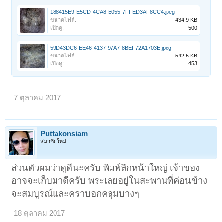
188415E9-E5CD-4CA8-B055-7FFED3AF8CC4.jpeg
ขนาดไฟล์:
434.9 KB
เปิดดู:
500
59D43DC6-EE46-4137-97A7-8BEF72A1703E.jpeg
ขนาดไฟล์:
542.5 KB
เปิดดู:
453
7 ตุลาคม 2017
Puttakonsiam
สมาชิกใหม่
ส่วนตัวผมว่าดูดีนะครับ พิมพ์ลึกหน้าใหญ่ เจ้าของ
อาจจะเก็บมาดีครับ พระเลยอยู่ในสะพานที่ค่อนข้าง
จะสมบูรณ์และคราบอกคลุมบางๆ
18 ตุลาคม 2017