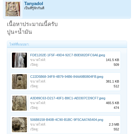
Tanyadol
เป็นที่รู้จักกันดี
เนื้อหาประมาณนี้ครับ
ปูน+น้ำมัน
ไฟล์ที่แนบมา:
FDE1202E-1F5F-49D4-92C7-B0E682DFC6A6.jpeg
ขนาดไฟล์:
141.5 KB
เปิดดู:
509
C22D5B68-34F8-4B79-94B6-84AA9B0804FB.jpeg
ขนาดไฟล์:
381.1 KB
เปิดดู:
512
A3D89C63-D217-40F1-B8C1-AE0307CD9CF7.jpeg
ขนาดไฟล์:
465.5 KB
เปิดดู:
474
506B8158-B40B-4C90-B1BC-9F5CAA7A5404.png
ขนาดไฟล์:
2.3 MB
เปิดดู:
552