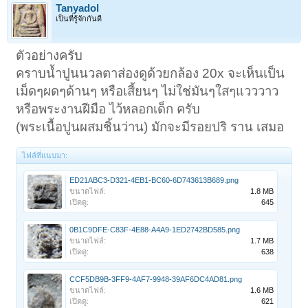
Tanyadol
เป็นที่รู้จักกันดี
ตัวอย่างครับ
คราบน้ำปูนนวลตาส่องดูด้วยกล้อง 20x จะเห็นเป็น
เม็ดๆผดๆด้านๆ หรือเสี้ยนๆ ไม่ใช่มันๆใสๆแวววาว
หรือพระงานฝีมือ ไว้หลอกเด็ก ครับ
(พระเนื้อปูนผสมชิ้นว่าน) มักจะมีรอยปริ ราน เสมอ
ไฟล์ที่แนบมา:
ED21ABC3-D321-4EB1-BC60-6D743613B689.png
ขนาดไฟล์:
1.8 MB
เปิดดู:
645
0B1C9DFE-C83F-4E88-A4A9-1ED2742BD585.png
ขนาดไฟล์:
1.7 MB
เปิดดู:
638
CCF5DB9B-3FF9-4AF7-9948-39AF6DC4AD81.png
ขนาดไฟล์:
1.6 MB
เปิดดู:
621