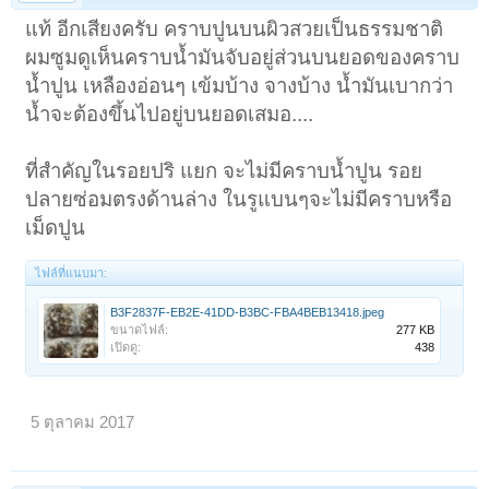
แท้ อีกเสียงครับ คราบปูนบนผิวสวยเป็นธรรมชาติ
ผมซูมดูเห็นคราบน้ำมันจับอยู่ส่วนบนยอดของคราบ
น้ำปูน เหลืองอ่อนๆ เข้มบ้าง จางบ้าง น้ำมันเบากว่า
น้ำจะต้องขึ้นไปอยู่บนยอดเสมอ....
ที่สำคัญในรอยปริ แยก จะไม่มีคราบน้ำปูน รอย
ปลายซ่อมตรงด้านล่าง ในรูแบนๆจะไม่มีคราบหรือ
เม็ดปูน
ไฟล์ที่แนบมา:
B3F2837F-EB2E-41DD-B3BC-FBA4BEB13418.jpeg
ขนาดไฟล์:
277 KB
เปิดดู:
438
5 ตุลาคม 2017