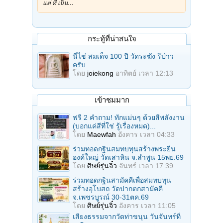
แต่ ที่ เป็น…
กระทู้ที่น่าสนใจ
นี่ไช่ สมเด็จ 100 ปี วัดระฆัง รึป่าว
ครับ
โดย
joiekong
อาทิตย์ เวลา 12:13
เข้าชมมาก
ฟรี 2 คำถาม! ทักแม่นๆ ด้วยสีพลังงาน
(บอกแค่สีที่ใช่ รู้เรื่องหมด)...
โดย
Maewfah
อังคาร เวลา 04:33
ร่วมทอดกฐินสมทบทุนสร้างพระยืน
องค์ใหญ่ วัดเสาหิน จ.ลําพูน 15พย.69
โดย
ศิษย์รุ่นจิ๋ว
จันทร์ เวลา 17:39
ร่วมทอดกฐินสามัคคีเพื่อสมทบทุน
สร้างอุโบสถ วัดปากตกสามัคคี
จ.เพชรบูรณ์ 30-31ตค.69
โดย
ศิษย์รุ่นจิ๋ว
อังคาร เวลา 11:05
เสียงธรรมจากวัดท่าขนุน วันจันทร์ที่