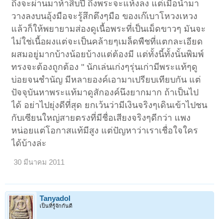
ถึงจะผ่านมาห้าสิบปี ถึงพระจะแห้งลง แต่เมื่อน้ำมา
วางลงบนอุ้งมือจะรู้สึกตึงๆมือ ของเก๊เบาโหวงเหวง
แล้วก็ให้พยายามส่องดูเนื้อพระที่เป็นเม็ดขาวๆ มันจะ
ไม่ใช่เนื้อผงแต่จะเป็นคล้ายๆเมล็ดพืชที่แตกละเอียด
ผสมอยู่มากบ้างน้อยบ้างแต่ต้องมี แต่ทั้งนี้ทั้งนั้นพิมพ์
ทรงจะต้องถูกต้อง " นักเล่นเก่งๆรุ่นเก่ามีพระแท้ๆดู
บ่อยจนชำนัญ มีหลายองค์เอามาเปรียบเทียบกัน แต่
ปัจจุบันหาพระแท้มาดูสักองค์นึงยากมาก ถ้าเป็นไป
ได้ อย่าไปยุ่งดีที่สุด ยกเว้นว่ามีเงินจริงๆเดินเข้าไปชน
กับเซียนใหญ่สายตรงที่มีชื่อเสียงจริงๆดีกว่า แพง
หน่อยแต่โอกาสแท้มีสูง แต่ปัญหาว่าเราเชื่อใจใคร
ได้บ้าง
ล่ะ
30 มีนาคม 2011
Tanyadol
เป็นที่รู้จักกันดี