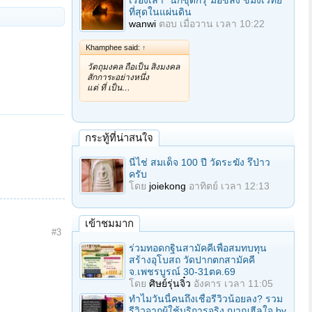
เรื่องเล่า "นักขุดกรุ"มือขลัง ขมังเวทย์
ที่สุดในแผ่นดิน
wanwi
ตอบ
เมื่อวาน เวลา 10:22
Khamphee said:
↑
วัตถุมงคล ถือเป็น สิ่งมงคล
สักการะอย่างหนึ่ง
แต่ ที่ เป็น…
กระทู้ที่น่าสนใจ
นี่ไช่ สมเด็จ 100 ปี วัดระฆัง รึป่าว
ครับ
โดย
joiekong
อาทิตย์ เวลา 12:13
เข้าชมมาก
#3
ร่วมทอดกฐินสามัคคีเพื่อสมทบทุน
สร้างอุโบสถ วัดปากตกสามัคคี
จ.เพชรบูรณ์ 30-31ตค.69
โดย
ศิษย์รุ่นจิ๋ว
อังคาร เวลา 11:05
ทำไมวันนี้คนถึงเชื่อรีวิวน้อยลง? รวม
รีวิวจากผู้ใช้บริการจริง ญาณฮีลใจ by