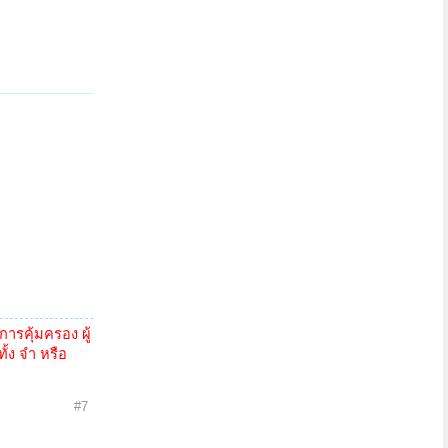
รคุ้มครอง ผู้
้ง จำ หรือ
#7