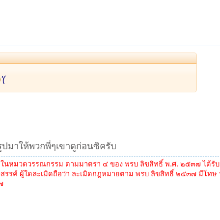
'(
ูปมาให้พวกพี่ๆเขาดูก่อนซิครับ
ู่ในหมวดวรรณกรรม ตามมาตรา ๔ ของ พรบ ลิขสิทธิ์ พ.ศ. ๒๕๓๗ ได้รับกา
สรรค์ ผู้ใดละเมิดถือว่า ละเมิดกฎหมายตาม พรบ ลิขสิทธิ์ ๒๕๓๗ มีโทษ ทั
๗๗