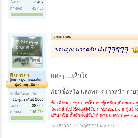
โพสต์:
13,402
ค่าพลัง:
+43,438
thepjira said:
↑
แงๆๆๆๆๆ
ขอบคุณ มากครับ
:'
แหะๆ ....เห็นใจ
พี เสาวภา
ผู้สนับสนุนเว็บพลังจิต
ผู้สนับสนุนพิเศษ
ก่อนซื้อหรือ แลกพระคราวหน้า ถ่ายร
วันที่สมัครสมาชิก:
21 กุมภาพันธ์ 2008
ข้อเขียนและรูปภาพในกระทู้เหรียญบินฯตกอย
โพสต์:
38,064
ใดจะนำไปใช้ต้องได้รับการยินยอมจากผู้สร้าง
ค่าพลัง:
+146,374
ปรับ หรือ ทั้งจำทั้งปรับได้ ตามมาตรา ๖๙ - 
พี เสาวภา
,
11 พฤศจิกายน 2010