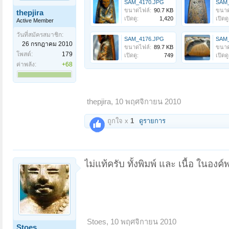
SAM_4170.JPG
SAM_
ขนาดไฟล์:
90.7 KB
ขนาด
thepjira
เปิดดู:
1,420
เปิดดู
Active Member
วันที่สมัครสมาชิก:
SAM_4176.JPG
SAM_
26 กรกฎาคม 2010
ขนาดไฟล์:
89.7 KB
ขนาด
โพสต์:
179
เปิดดู:
749
เปิดดู
ค่าพลัง:
+68
thepjira
,
10 พฤศจิกายน 2010
ถูกใจ x
1
ดูรายการ
ไม่แท้ครับ ทั้งพิมพ์ และ เนื้อ ในองค์
Stoes
,
10 พฤศจิกายน 2010
Stoes