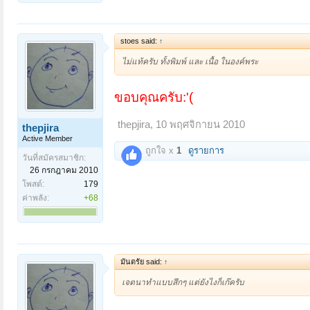
stoes said:
↑
ไม่แท้ครับ ทั้งพิมพ์ และ เนื้อ ในองค์พระ
ขอบคุณครับ:'(
thepjira
,
10 พฤศจิกายน 2010
thepjira
Active Member
ถูกใจ x
1
ดูรายการ
วันที่สมัครสมาชิก:
26 กรกฎาคม 2010
โพสต์:
179
ค่าพลัง:
+68
มันตรัย said:
↑
เจตนาทำแบบสึกๆ แต่ยังไงก็เก๊ครับ