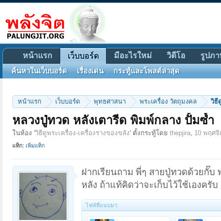
หน้าแรก
มีอะไรใหม่
วิดีโอ
รูปภา
เว็บบอร์ด
ค้นหาในเว็บบอร์ด
เรื่องเด่น
กระทู้และโพสต์ล่าสุด
หน้าแรก
เว็บบอร์ด
พุทธศาสนา
พระเครื่อง วัตถุมงคล
วิธ
หลวงปู่ทวด หลังเตารีด พิมพ์กลาง ปั้มซ้ำ
ในห้อง '
วิธีดูพระเครื่อง-เครื่องรางของขลัง
' ตั้งกระทู้โดย
thepjira
,
10 พฤศจ
แท็ก:
เพิ่มแท็ก
ฝากเรียนถาม พี่ๆ สายปู่ทวดด้วยกั๊
หลัง ถ้าแท้คิดว่าจะเก็บไว้ใช้เองครับ
ไฟล์ที่แนบมา: