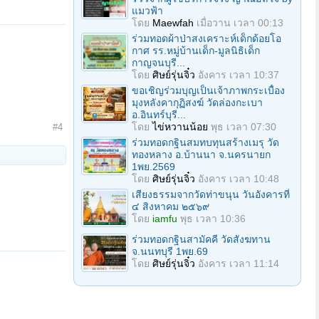
แมวฟ้า
โดย
Maewfah
เมื่อวาน เวลา 00:13
ร่วมทอดผ้าป่าสงเคราะห์เด็กด้อยโอ
กาศ รร.หมู่บ้านเด็ก-มูลนิธิเด็ก
กาญจนบุรี...
โดย
ศิษย์รุ่นจิ๋ว
อังคาร เวลา 10:37
ขอเชิญร่วมบุญเป็นเจ้าภาพกระเบื้อง
มุงหลังคากุฏิสงฆ์ วัดล่องกะเบา
อ.อินทร์บุรี...
โดย
ไข่หวานน้อย
พุธ เวลา 07:30
#4
ร่วมทอดกฐินสมทบทุนสร้างเมรุ วัด
ทองหลาง อ.บ้านนา จ.นครนายก
1พย.2569
โดย
ศิษย์รุ่นจิ๋ว
อังคาร เวลา 10:48
เสียงธรรมจากวัดท่าขนุน วันอังคารที่
๔ สิงหาคม ๒๕๖๙
โดย
iamfu
พุธ เวลา 10:36
ร่วมทอดกฐินสามัคคี วัดสังฆทาน
จ.นนทบุรี 1พย.69
โดย
ศิษย์รุ่นจิ๋ว
อังคาร เวลา 11:14