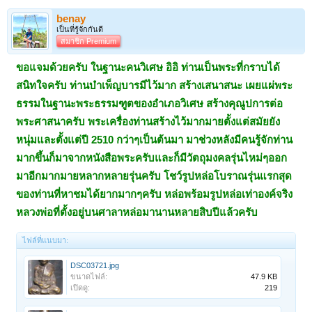
benay
เป็นที่รู้จักกันดี
สมาชิก Premium
ขอแจมด้วยครับ ในฐานะคนวิเศษ อิอิ ท่านเป็นพระที่กราบได้
สนิทใจครับ ท่านบำเพ็ญบารมีไว้มาก สร้างเสนาสนะ เผยแผ่พระ
ธรรมในฐานะพระธรรมฑูตของอำเภอวิเศษ สร้างคุณูปการต่อ
พระศาสนาครับ พระเครื่องท่านสร้างไว้มากมายตั้งแต่สมัยยัง
หนุ่มและตั้งแต่ปี 2510 กว่าๆเป็นต้นมา มาช่วงหลังมีคนรู้จักท่าน
มากขึ้นก็มาจากหนังสือพระครับและก็มีวัตถุมงคลรุ่นไหม่ๆออก
มาอีกมากมายหลากหลายรุ่นครับ โชว์รูปหล่อโบราณรุ่นแรกสุด
ของท่านที่หาชมได้ยากมากๆครับ หล่อพร้อมรูปหล่อเท่าองค์จริง
หลวงพ่อที่ตั้งอยู่บนศาลาหล่อมานานหลายสิบปีแล้วครับ
ไฟล์ที่แนบมา:
DSC03721.jpg
ขนาดไฟล์:
47.9 KB
เปิดดู:
219