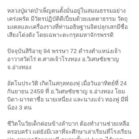
หลวงปู่ผาดบำเพ็ญตนตั้งมั่นอยู่ในสมณธรรมอย่าง
เคร่งครัด มีวัตรปฏิบัติดีเปี่ยมด้วยเมตตาธรรม วัตถุ
มงคลและเครื่องรางที่ท่านอธิษฐานจิตปลุกเสกมีชื่อ
เสียงโด่งดัง โดยเฉพาะตะกรุดมหาจักรพรรดิ
ปัจจุบันสิริอายุ 94 พรรษา 72 ดำรงตำแหน่งเจ้า
อาวาสวัดไร่ ต.ศาลเจ้าโรงทอง อ.วิเศษชัยชาญ
จ.อ่างทอง
อัตโนประวัติ เกิดในสกุลทองฟุ เมื่อวันอาทิตย์ที่ 24
กันยายน 2459 ที่ อ.วิเศษชัยชาญ จ.อ่างทอง โยม
บิดา-มารดาชื่อ นายเหนี่ยง และนางแจ๋ว ทองฟู มีพี่
น้อง 3 คน
ชีวิตในวัยเด็กค่อนข้างลำบาก ต้องทำงานช่วยเหลือ
ครอบครัว แต่ยังมีเวลาที่จะศึกษาเล่าเรียนที่โรงเรียน