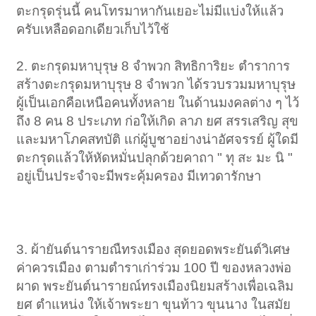
ตะกรุดรุ่นนี้ คนโทรมาหากันเยอะไม่มีแบ่งให้แล้ว
ครับเหลือดอกเดียวเก็บไว้ใช้
2. ตะกรุดมหาบุรุษ 8 จำพวก สิทธิการิยะ ตำราการ
สร้างตะกรุดมหาบุรุษ 8 จำพวก ได้รวบรวมมหาบุรุษ
ผู้เป็นเอกคือเหนือคนทั้งหลาย ในด้านมงคลต่าง ๆ ไว้
ถึง 8 คน 8 ประเภท ก่อให้เกิด ลาภ ยศ สรรเสริญ สุข
และมหาโภคสทบัติ แก่ผู้บูชาอย่างน่าอัศจรรย์ ผู้ใดมี
ตะกรุดแล้วให้หัดหมั่นปลุกด้วยคาถา " ทุ สะ มะ นิ "
อยู่เป็นประจำจะมีพระคุ้มครอง มีเทวดารักษา
3. ผ้ายันต์นารายณืทรงเมือง สุดยอดพระยันต์วิเศษ
ค่าควรเมือง ตามตำราเก่าร่วม 100 ปี ของหลวงพ่อ
ผาด พระยันต์นารายณ์ทรงเมืองนิยมสร้างเพื่อเฉลิม
ยศ ตำแหน่ง ให้เจ้าพระยา ขุนท้าว ขุนนาง ในสมัย