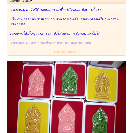
ดั่งสายธาร said:
↑
หลวงพ่อผาด วัดไร่ ปลุกเสกพระเครื่องได้สุดยอดพิสดารล้ำค่า
เป็นพระเกจิอาจารย์ ที่เก่งมาก หายาก พระเคื่องวัตถุมงคลต่อไปจะหายาก
ราคาแพง
ผมอยากให้เก็บขุนแผน ราคายังไม่แพงมาก ยังพอตามเก็บได้
หลวงพ่อผาด ท่านลบผงด้วยตัวท่านเองและผงพุทธคุณ
Click to expand...
ที่สะสมไว้มาผสมสร้างขุนแผนรุ่นนี้ หลวงพ่อผาดปลุกเสกนานมาก
ก่อนออกมาให้บูชา หลวงพ่อผาดบอกว่าเอาไปห้อยดู ดีทางมหาเสน่ห์เมตตา
มหานิยมชาตรี ค้าขายโชคลาภ แคล้วคลาดปลอดภัย
สุดยอดครับ ประสบการณ์ดีมาก