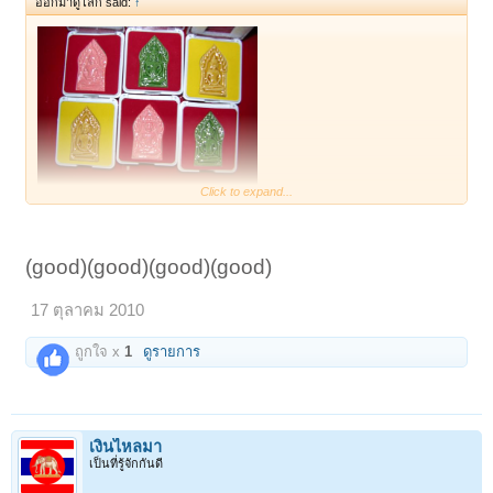
ออกมาดูโลก said:
↑
Click to expand...
สวยมากๆครับ
(good)(good)(good)(good)
17 ตุลาคม 2010
ถูกใจ x
1
ดูรายการ
เงินไหลมา
เป็นที่รู้จักกันดี