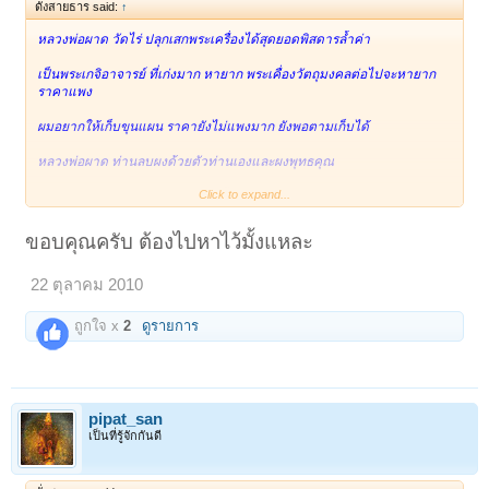
ดั่งสายธาร said:
↑
หลวงพ่อผาด วัดไร่ ปลุกเสกพระเครื่องได้สุดยอดพิสดารล้ำค่า
เป็นพระเกจิอาจารย์ ที่เก่งมาก หายาก พระเคื่องวัตถุมงคลต่อไปจะหายาก
ราคาแพง
ผมอยากให้เก็บขุนแผน ราคายังไม่แพงมาก ยังพอตามเก็บได้
หลวงพ่อผาด ท่านลบผงด้วยตัวท่านเองและผงพุทธคุณ
Click to expand...
ที่สะสมไว้มาผสมสร้างขุนแผนรุ่นนี้ หลวงพ่อผาดปลุกเสกนานมาก
ก่อนออกมาให้บูชา หลวงพ่อผาดบอกว่าเอาไปห้อยดู ดีทางมหาเสน่ห์เมตตา
ขอบคุณครับ ต้องไปหาไว้มั้งแหละ
มหานิยมชาตรี ค้าขายโชคลาภ แคล้วคลาดปลอดภัย
22 ตุลาคม 2010
สุดยอดครับ ประสบการณ์ดีมาก
ถูกใจ x
2
ดูรายการ
pipat_san
เป็นที่รู้จักกันดี