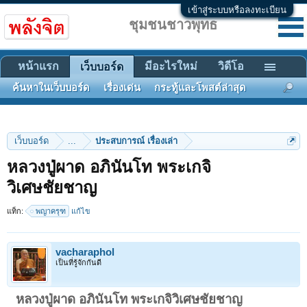
เข้าสู่ระบบหรือลงทะเบียน
ชุมชนชาวพุทธ
หน้าแรก
มีอะไรใหม่
วิดีโอ
เว็บบอร์ด
ค้นหาในเว็บบอร์ด
เรื่องเด่น
กระทู้และโพสต์ล่าสุด
เว็บบอร์ด
...
ประสบการณ์ เรื่องเล่า
หลวงปู่ผาด อภินันโท พระเกจิ
วิเศษชัยชาญ
แท็ก:
พญาครุฑ
แก้ไข
vacharaphol
เป็นที่รู้จักกันดี
หลวงปู่ผาด อภินันโท พระเกจิวิเศษชัยชาญ