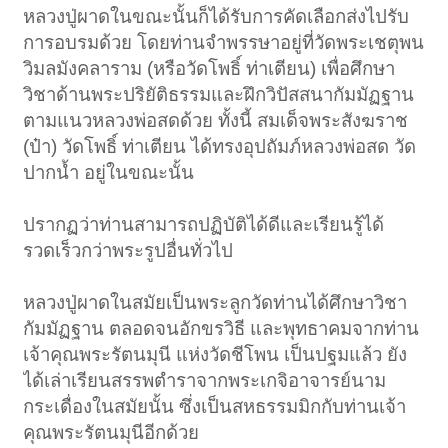
หลวงปู่ผาดในขณะนั้นก็ได้รับการคัดเลือกส่งไปรับ
การอบรมด้วย โดยท่านจำพรรษาอยู่ที่วัดพระเชตุพน
วิมลมังคลาราม (หรือวัดโพธิ์ ท่าเตียน) เพื่อศึกษา
วิชาด้านพระปริยัติธรรมและฝึกวิปัสสนากัมมัฏฐาน
ตามแนวหลวงพ่อสดด้วย ทั้งนี้ สมเด็จพระสังฆราช
(ป๋า) วัดโพธิ์ ท่าเตียน ได้ทรงอุปถัมภ์หลวงพ่อสด วัด
ปากน้ำ อยู่ในขณะนั้น
ปรากฏว่าท่านสามารถปฏิบัติได้ดีและเรียนรู้ได้
รวดเร็วกว่าพระรูปอื่นทั่วไป
หลวงปู่ผาดในสมัยเป็นพระลูกวัดท่านได้ศึกษาวิชา
กัมมัฏฐาน ตลอดจนอักขรวิธี และพุทธาคมจากท่าน
เจ้าคุณพระรัตนมุนี แห่งวัดชีโพน เป็นปฐมแล้ว ยัง
ได้เล่าเรียนสรรพตำราจากพระเกจิอาจารย์นาม
กระเดื่องในสมัยนั้น ซึ่งเป็นสหธรรมมิกกับท่านเจ้า
คุณพระรัตนมุนีอีกด้วย