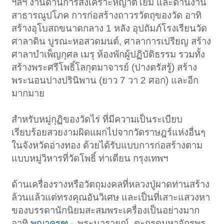
ฯลฯ งานด้านการสงเคราะห์ญาติโยม และด้านงาน
สาธารณูปโภค การก่อสร้างถาวรวัตถุของวัด อาทิ
สร้างอุโบสถขนาดกลาง 1 หลัง อุปถัมภ์โรงเรียนวัด
ศาลาดิน บูรณะหอสวดมนต์, ศาลาการเปรียญ สร้าง
ศาลาบำเพ็ญกุศล เมรุ ห้องพักผู้ปฏิบัติธรรม รวมทั้ง
สร้างพระศรีโพธิ์โลกุตมาจารย์ (ปางตรัสรู้) สร้าง
พระนอนปางปรินิพาน (ยาว 7 วา 2 ศอก) และอีก
มากมาย
สำหรับหมู่กุฏิของวัดไร่ ที่มีความเป็นระเบียบ
เรียบร้อยสวยงามผิดแผกไปจากวัดราษฎร์แห่งอื่นๆ
ในจังหวัดอ่างทอง ด้วยได้รับแบบการก่อสร้างตาม
แบบหมู่วิหารที่วัดโพธิ์ ท่าเตียน กรุงเทพฯ
ด้านเครื่องรางหรือวัตถุมงคลที่หลวงปู่ผาดท่านสร้าง
ล้วนแล้วแต่ทรงคุณอันวิเศษ และเป็นที่เสาะแสวงหา
ของบรรดานักนิยมสะสมพระเครื่องเป็นอย่างมาก
อาทิ
พญาครุฑ
, พระนารายณ์, ตะกรุดมหาจักรพร