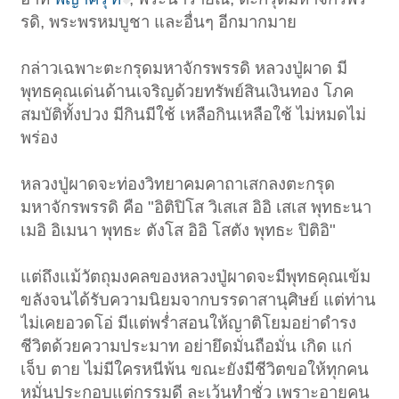
รดิ, พระพรหมบูชา และอื่นๆ อีกมากมาย
กล่าวเฉพาะตะกรุดมหาจักรพรรดิ หลวงปู่ผาด มี
พุทธคุณเด่นด้านเจริญด้วยทรัพย์สินเงินทอง โภค
สมบัติทั้งปวง มีกินมีใช้ เหลือกินเหลือใช้ ไม่หมดไม่
พร่อง
หลวงปู่ผาดจะท่องวิทยาคมคาถาเสกลงตะกรุด
มหาจักรพรรดิ คือ "อิติปิโส วิเสเส อิอิ เสเส พุทธะนา
เมอิ อิเมนา พุทธะ ตังโส อิอิ โสตัง พุทธะ ปิติอิ"
แต่ถึงแม้วัตถุมงคลของหลวงปู่ผาดจะมีพุทธคุณเข้ม
ขลังจนได้รับความนิยมจากบรรดาสานุศิษย์ แต่ท่าน
ไม่เคยอวดโอ่ มีแต่พร่ำสอนให้ญาติโยมอย่าดำรง
ชีวิตด้วยความประมาท อย่ายึดมั่นถือมั่น เกิด แก่
เจ็บ ตาย ไม่มีใครหนีพ้น ขณะยังมีชีวิตขอให้ทุกคน
หมั่นประกอบแต่กรรมดี ละเว้นทำชั่ว เพราะอายุคน