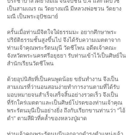
ประชาบาลวัดยางมณี จนจบชั้น ป.4 และได้บวช
เป็นสามเณร ณ วัดยางมณี มีหลวงพ่อชวน วัดยาง
มณี เป็นพระอุปัชฌาย์
ครั้นเมื่อท่านมีจิตใจใฝ่ธรรมมะ อยากศึกษาพระ
ปริยัติธรรมชั้นสูงขึ้นไป จึงได้รับความเมตตาจาก
ท่านเจ้าคุณพระรัตนมุนี วัดชีโพน อดีตเจ้าคณะ
จังหวัดพระนครศรีอยุธยา รับท่านเข้าไว้เป็นศิษย์ใน
สำนักเรียนวัดชีโพน
ด้วยอุปนิสัยที่เป็นคนพูดน้อย ขยันทำงาน จึงเป็น
สามเณรที่ว่านอนสอนง่ายทำการงานตามที่ได้รับ
มอบหมายจนสำเร็จเสร็จสิ้นอย่างรวดเร็ว จึงเป็น
ที่รักใคร่เมตตาและเป็นศิษย์โปรดของท่านเจ้าคุณ
พระรัตนมุนีเป็นอย่างยิ่ง ถึงกับเรียกขานท่านว่า "ไอ้
ดำ" ตามสีผิวที่คล้ำของหลวงปู่ผาด
ท่านเจ้าคุณพระรัตนมุนีนอกจากดำรงตำแหน่งเจ้า