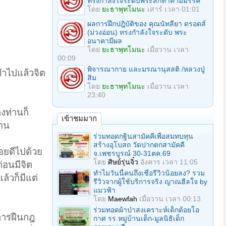
ทรงกำลังใจระดับพระสกิทาคามีมรรค
โดย
ยะธาพุทโมนะ
เสาร์ เวลา 01:01
ผลการฝึกปฎิบัติของ คุณนัทลียา ดรอดส์
(ม่วงอ่อน) ทรงกำลังใจระดับ พระ
อนาคามีผล
โดย
ยะธาพุทโมนะ
เมื่อวาน เวลา
00:09
พิจารณากาย และมรณานุสสติ /หลวงปู่
ทำไปแล้วจิต
สิม
โดย
ยะธาพุทโมนะ
เมื่อวาน เวลา
23:40
งท่านก็
เข้าชมมาก
่าน
ร่วมทอดกฐินสามัคคีเพื่อสมทบทุน
สร้างอุโบสถ วัดปากตกสามัคคี
ลอยดีไปด้วย
จ.เพชรบูรณ์ 30-31ตค.69
โดย
ศิษย์รุ่นจิ๋ว
อังคาร เวลา 11:05
ก่อนมีจิต
ทำไมวันนี้คนถึงเชื่อรีวิวน้อยลง? รวม
ล้วก็มีแต่
รีวิวจากผู้ใช้บริการจริง ญาณฮีลใจ by
แมวฟ้า
โดย
Maewfah
เมื่อวาน เวลา 00:13
ร่วมทอดผ้าป่าสงเคราะห์เด็กด้อยโอ
นการฝืนกฎ
กาศ รร.หมู่บ้านเด็ก-มูลนิธิเด็ก