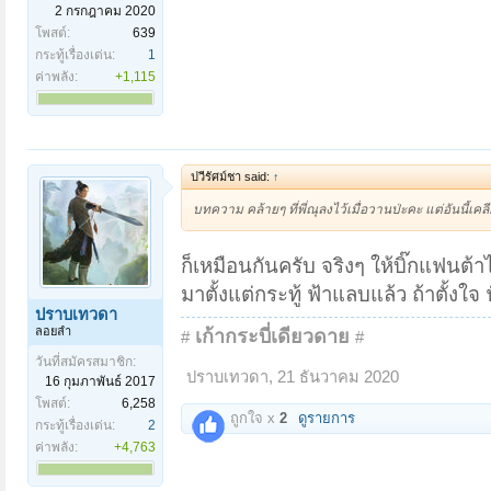
2 กรกฎาคม 2020
โพสต์:
639
กระทู้เรื่องเด่น:
1
ค่าพลัง:
+1,115
ปวีรัศม์ชา said:
↑
บทความ คล้ายๆ ที่พี่ณุลงไว้เมื่อวานป่ะคะ แต่อันนี้เคลี
ก็เหมือนกันครับ จริงๆ ให้บิ๊กแฟนต้า
มาตั้งแต่กระทู้ ฟ้าแลบแล้ว ถ้าตั้ง
ปราบเทวดา
ลอยลำ
เก้ากระบี่เดียวดาย
#
#
วันที่สมัครสมาชิก:
ปราบเทวดา
,
21 ธันวาคม 2020
16 กุมภาพันธ์ 2017
โพสต์:
6,258
ถูกใจ x
2
ดูรายการ
กระทู้เรื่องเด่น:
2
ค่าพลัง:
+4,763