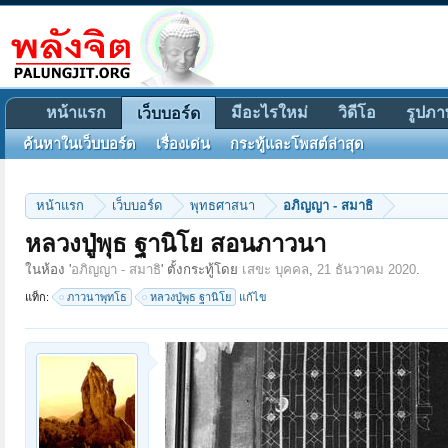
หน้าแรก
มีอะไรใหม่
วิดีโอ
รูปภา
เว็บบอร์ด
ค้นหาในเว็บบอร์ด
เรื่องเด่น
กระทู้และโพสต์ล่าสุด
หน้าแรก
เว็บบอร์ด
พุทธศาสนา
อภิญญา - สมาธิ
หลวงปู่พุธ ฐานิโย สอนภาวนา
ในห้อง '
อภิญญา - สมาธิ
' ตั้งกระทู้โดย
เสขะ บุคคล
,
21 ธันวาคม 2020
.
แท็ก:
ภาวนาพุทโธ
หลวงปู่พุธ ฐานิโย
แก้ไข