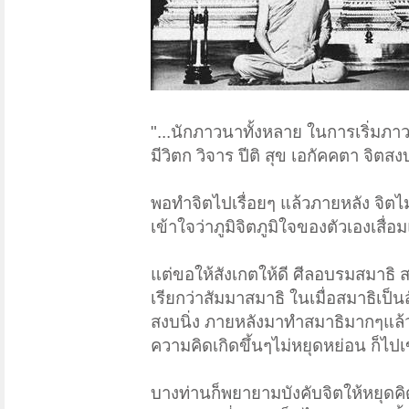
"...นักภาวนาทั้งหลาย ในการเริ่มภ
มีวิตก วิจาร ปีติ สุข เอกัคคตา จิต
พอทำจิตไปเรื่อยๆ แล้วภายหลัง จิตไ
เข้าใจว่าภูมิจิตภูมิใจของตัวเองเสื่อ
แต่ขอให้สังเกตให้ดี ศีลอบรมสมาธิ ส
เรียกว่าสัมมาสมาธิ ในเมื่อสมาธิเป็นส
สงบนิ่ง ภายหลังมาทำสมาธิมากๆแล้วไม
ความคิดเกิดขึ้นๆไม่หยุดหย่อน ก็ไป
บางท่านก็พยายามบังคับจิตให้หยุดคิ