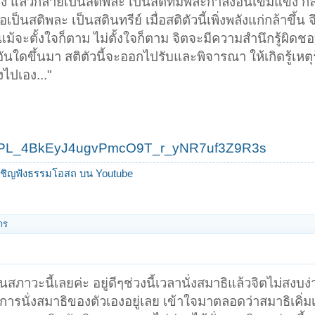
่นคง แล้วกลายเป็นสติพละ เป็นสติที่มีพละกำลังอันเข้มแข็ง ก
เป็นสติพละ เป็นสตินทรีย์ เมื่อสติตัวนี้เพิ่งพลังแก่กล้าขึ้น
ม้จะตั้งใจก็ตาม ไม่ตั้งใจก็ตาม จิตจะมีความสำนึกรู้ผิดชอบช
ใดขึ้นมา สติตัวนี้จะออกไปรับและพิจารณา ให้เกิดรู้เหตุร
งไปเอง..."
list=PL_4BkEyJ4ugvPmcO9T_r_yNR7uf3Z9R3s
 เชิญฟังธรรมโอสถ บน Youtube
าร
ป็นสภาวะนี้เลยค่ะ อยู่ดีๆช่วงนี้เวลานั่งสมาธิแล้วจิตไม่สงบง่
การนั่งสมาธิของตัวเองอยู่เลย เข้าใจมาตลอดว่าสมาธิเคิ่ม