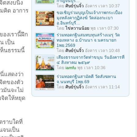
กาญจนบุรี...
จิตสงบนิ่ง
โดย
ศิษย์รุ่นจิ๋ว
อังคาร เวลา 10:37
ามคิด อาการ
ขอเชิญร่วมบุญเป็นเจ้าภาพกระเบื้อง
มุงหลังคากุฏิสงฆ์ วัดล่องกะเบา
อ.อินทร์บุรี...
โดย
ไข่หวานน้อย
พุธ เวลา 07:30
ของเรานี้ฝึก
ร่วมทอดกฐินสมทบทุนสร้างเมรุ วัด
ทองหลาง อ.บ้านนา จ.นครนายก
ณ เป็น
1พย.2569
ห็นธรรมนี้
โดย
ศิษย์รุ่นจิ๋ว
อังคาร เวลา 10:48
เสียงธรรมจากวัดท่าขนุน วันอังคารที่
๔ สิงหาคม ๒๕๖๙
โดย
iamfu
พุธ เวลา 10:36
นี่แสดงว่า
ร่วมทอดกฐินสามัคคี วัดสังฆทาน
าจิตของตัว
จ.นนทบุรี 1พย.69
โดย
ศิษย์รุ่นจิ๋ว
อังคาร เวลา 11:14
้วมันจะไม่
บจิตให้หยุด
 ตราบใดที่
้นจนเป็น