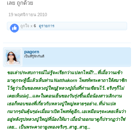
เลย ถูกด้วย
19 พฤศจิกายน 2010
ถูกใจ x
6
ดูรายการ
pagorn
เป็นที่รู้จักกันดี
ขอเล่าประสบการณ์ไม่รู้จะเรียกว่าแปลกไหม๊?...ที่เมื่อวานเข้า
มาดูกระทู้นี้แล้วเห็นท่าน Natthakorn โพสท์พระคาถาให้สมาชิก
ไว้ดูว่าเป็นของหลวงปู่ใหญ่[หลวงปู่มั่นที่ท่านเขียนไว้..จริงๆก็ไม่
เคยเห็นน่ะ]...และในตอนเย็นของวันรุ่งขึ้นเมื่อน้องสาวเลิกงาน
เธอก็หอบของที่เกี่ยวกับหลวงปู่ใหญ่หลายๆอย่าง..ที่น่าแปล
กมากๆมันคุ้นๆอ่ะเมื่อมาเปิดโพสท์ดูอีก..เอเหมือนๆจะเคยเห็นว่า
อยู่หลังรูปหลวงปู่ใหญ่ที่น้องให้มา เมื่อนำออกมาดูก็ปรากฏว่าใช่
เลย... เป็นพระคาถายูงทองจริงๆ..สาธู..สาธุ...