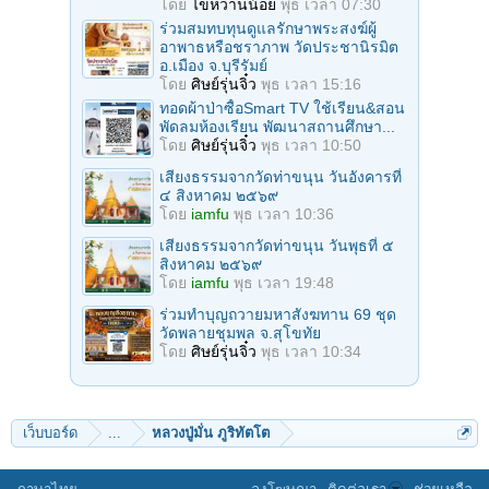
โดย
ไข่หวานน้อย
พุธ เวลา 07:30
ร่วมสมทบทุนดูแลรักษาพระสงฆ์ผู้
อาพาธหรือชราภาพ วัดประชานิรมิต
อ.เมือง จ.บุรีรัมย์
โดย
ศิษย์รุ่นจิ๋ว
พุธ เวลา 15:16
ทอดผ้าป่าซื้อSmart TV ใช้เรียน&สอน
พัดลมห้องเรียน พัฒนาสถานศึกษา...
โดย
ศิษย์รุ่นจิ๋ว
พุธ เวลา 10:50
เสียงธรรมจากวัดท่าขนุน วันอังคารที่
๔ สิงหาคม ๒๕๖๙
โดย
iamfu
พุธ เวลา 10:36
เสียงธรรมจากวัดท่าขนุน วันพุธที่ ๕
สิงหาคม ๒๕๖๙
โดย
iamfu
พุธ เวลา 19:48
ร่วมทําบุญถวายมหาสังฆทาน 69 ชุด
วัดพลายชุมพล จ.สุโขทัย
โดย
ศิษย์รุ่นจิ๋ว
พุธ เวลา 10:34
เว็บบอร์ด
...
หลวงปู่มั่น ภูริทัตโต