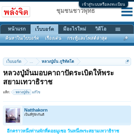
เข้าสู่ระบบหรือลงทะเบียน
ชุมชนชาวพุทธ
หน้าแรก
มีอะไรใหม่
วิดีโอ
เว็บบอร์ด
ค้นหาในเว็บบอร์ด
เรื่องเด่น
กระทู้และโพสต์ล่าสุด
เว็บบอร์ด
...
หลวงปู่มั่น ภูริทัตโต
หลวงปู่มั่นมอบคาถาปัดระเบิดให้พระ
สยามเทวาธิราช
แท็ก:
หลวงปู่มั่น
แก้ไข
Natthakorn
เป็นที่รู้จักกันดี
อีกคราวหนึ่งท่านพักที่ดอยมูเซอ วันหนึ่งพระสยามเทวาธิราช