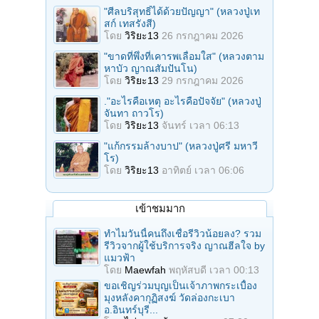
"ศีลบริสุทธิ์ได้ด้วยปัญญา" (หลวงปู่เท
สก์ เทสรังสี)
โดย
วิริยะ13
26 กรกฎาคม 2026
"ขาดที่พึ่งที่เคารพเลื่อมใส" (หลวงตาม
หาบัว ญาณสัมปันโน)
โดย
วิริยะ13
29 กรกฎาคม 2026
."อะไรคือเหตุ อะไรคือปัจจัย" (หลวงปู่
จันทา ถาวโร)
โดย
วิริยะ13
จันทร์ เวลา 06:13
"แก้กรรมล้างบาป" (หลวงปู่ศรี มหาวี
โร)
โดย
วิริยะ13
อาทิตย์ เวลา 06:06
เข้าชมมาก
ทำไมวันนี้คนถึงเชื่อรีวิวน้อยลง? รวม
รีวิวจากผู้ใช้บริการจริง ญาณฮีลใจ by
แมวฟ้า
โดย
Maewfah
พฤหัสบดี เวลา 00:13
ขอเชิญร่วมบุญเป็นเจ้าภาพกระเบื้อง
มุงหลังคากุฏิสงฆ์ วัดล่องกะเบา
อ.อินทร์บุรี...