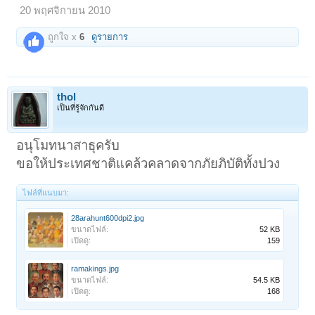
20 พฤศจิกายน 2010
ถูกใจ x
6
ดูรายการ
thol
เป็นที่รู้จักกันดี
อนุโมทนาสาธุครับ
ขอให้ประเทศชาติแคล้วคลาดจากภัยภิบัติทั้งปวง
ไฟล์ที่แนบมา:
28arahunt600dpi2.jpg
ขนาดไฟล์:
52 KB
เปิดดู:
159
ramakings.jpg
ขนาดไฟล์:
54.5 KB
เปิดดู:
168