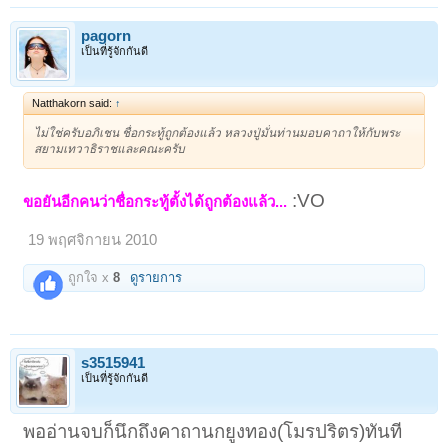
pagorn
เป็นที่รู้จักกันดี
Natthakorn said:
↑
ไม่ใช่ครับอภิเชน ชื่อกระทู้ถูกต้องแล้ว หลวงปู่มั่นท่านมอบคาถาให้กับพระ
สยามเทวาธิราชและคณะครับ
:VO
ขอยันอีกคนว่าชื่อกระทู้ตั้งได้ถูกต้องแล้ว...
19 พฤศจิกายน 2010
ถูกใจ x
8
ดูรายการ
s3515941
เป็นที่รู้จักกันดี
พออ่านจบก็นึกถึงคาถานกยูงทอง(โมรปริตร)ทันที