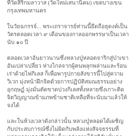
ที่วัดสิริกมลาวาส
(วัดใหม่เสนานิคม) เขตบางเขน
กรุงเทพมหานคร
ในวัยฉกรรจ์
... พระเถราจารย์ท่านนี้ยึดถือธุดงค์เป็น
วัตรตลอดเวลา ๙ เดือนของกาลออกพรรษาเป็นเวลา
นับ ๑๐ ปี
ตลอดเวลาอันยาวนานซึ่งหลวงปู่หลอดจาริกสู่ป่าเขา
อันเปล่าเปลี่ยว ห่างไกลจากผู้คนพลุกพล่านและร้อน
เร่าด้วยไฟกิเลส ก็เพื่อพารูปกายสังขารนี้ไปสู่ความ
วิเวก มุ่งหน้าฝึกจิตด้วยการปฏิบัติสมณธรรมอย่าง
อุกฤษฏ์ มุ่งมั่นตัดขาดปวงกิเลสทั้งหลายซึ่งเกาะติด
จิตวิญญาณข้ามภพข้ามชาติเหลือที่จะนับมาแล้วให้
จงได้
และในห้วงเวลาดังกล่าวนั้น หลวงปู่หลอดได้เผชิญ
กับประสบการณ์ซึ่งไม่ผิดกับพลังแห่งสัจจธรรมที่