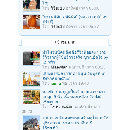
โร)
โดย
วิริยะ13
อาทิตย์ เวลา 06:06
"กรรมนิมิต คตินิมิต" (หลวงปู่เทสก์ เท
สรังสี)
โดย
วิริยะ13
อังคาร เวลา 05:27
เข้าชมมาก
ทำไมวันนี้คนถึงเชื่อรีวิวน้อยลง? รวม
รีวิวจากผู้ใช้บริการจริง ญาณฮีลใจ by
แมวฟ้า
โดย
Maewfah
พฤหัสบดี เวลา 00:13
เสียงธรรมจากวัดท่าขนุน วันพุธที่ ๕
สิงหาคม ๒๕๖๙
โดย
iamfu
พุธ เวลา 19:48
ขอเชิญร่วมบุญเป็นเจ้าภาพถวายพระ
อุปคุต 9 นิ้ว เนื้อทองเหลือง วัดปงค์
เชียงราย
โดย
ไข่หวานน้อย
พฤหัสบดี เวลา
08:23
ร่วมทอดกฐินสมทบทุนสร้างอุโบสถ วัด
สุพีรอนวนาราม จ.ปราจีนบุรี
15พย.69