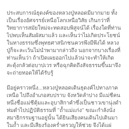
ประสบการณ์ธุดงค์ของหลวงปู่หลอดมีมากมาย ทั้ง
เป็นเรื่องอัศจรรย์เหนือโลกเหนือวิสัย เกินกว่าที่
วิทยาการสมัยใหม่จะทดสอบพิสูจน์ได้ เรื่องใดที่ท่าน
ไปพบเห็นสัมผัสมาแล้ว และเห็นว่าไม่เกิดประโยชน์
ในทางธรรมซึ่งพุทธศาสนิกชนควรพึงมีพึงได้ หลวง
ปู่ก็จะละเว้นไม่นำพามากล่าวถึง นอกจากบางเรื่องที่
ท่านเห็นว่า ถ้าเปิดเผยออกไปแล้วน่าจะทำให้เกิด
สะดุ้งกลัวต่อบาปเวร หรือฉุกคิดถึงสัจธรรมขึ้นมาจึง
จะถ่ายทอดให้ได้รับรู้
มีอยู่คราวหนึ่ง...หลวงปู่หลอดเดินธุดงค์ไปทางภาค
เหนือ ไปถึงอำเภอสบปราบ จังหวัดลำปาง มีแม่ชีคน
หนึ่งชื่อแม่ชีตุ้มและอุบาสิกาคำซึ่งเป็นชาวเขานุ่งดำ
ห่มดำไปปฏิบัติธรรมที่ "ถ้ำแม่แก่ง" ขณะกำลังนั่ง
สมาธิกรรมฐานอยู่นั้น ได้ยินเสียงคนเดินไปเดินมา
ในถ้ำ และมีเสียงร้องคร่ำครวญให้ช่วย จึงได้แผ่