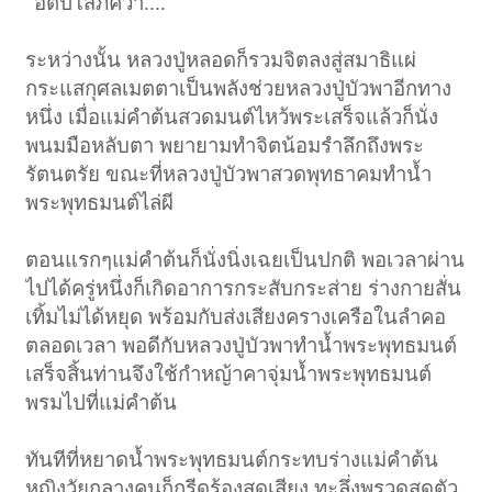
"อิติปิโสภควา...."
ระหว่างนั้น หลวงปู่หลอดก็รวมจิตลงสู่สมาธิแผ่
กระแสกุศลเมตตาเป็นพลังช่วยหลวงปู่บัวพาอีกทาง
หนึ่ง เมื่อแม่คำต้นสวดมนต์ไหว้พระเสร็จแล้วก็นั่ง
พนมมือหลับตา พยายามทำจิตน้อมรำลึกถึงพระ
รัตนตรัย ขณะที่หลวงปู่บัวพาสวดพุทธาคมทำน้ำ
พระพุทธมนต์ไล่ผี
ตอนแรกๆแม่คำต้นก็นั่งนิ่งเฉยเป็นปกติ พอเวลาผ่าน
ไปได้ครู่หนึ่งก็เกิดอาการกระสับกระส่าย ร่างกายสั่น
เทิ้มไม่ได้หยุด พร้อมกับส่งเสียงครางเครือในลำคอ
ตลอดเวลา พอดีกับหลวงปู่บัวพาทำน้ำพระพุทธมนต์
เสร็จสิ้นท่านจึงใช้กำหญ้าคาจุ่มน้ำพระพุทธมนต์
พรมไปที่แม่คำต้น
ทันทีที่หยาดน้ำพระพุทธมนต์กระทบร่างแม่คำต้น
หญิงวัยกลางคนก็กรีดร้องสุดเสียง ทะลึ่งพรวดสุดตัว