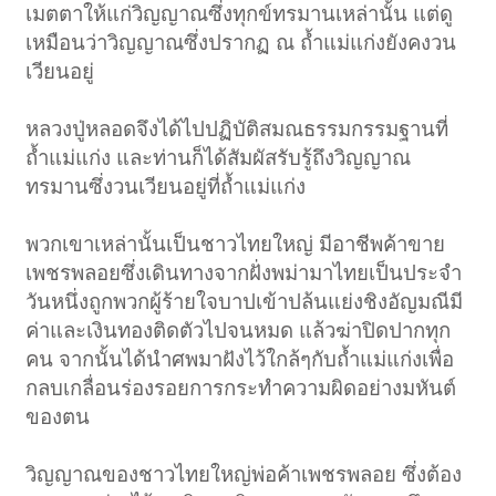
เมตตาให้แก่วิญญาณซึ่งทุกข์ทรมานเหล่านั้น แต่ดู
เหมือนว่าวิญญาณซึ่งปรากฏ ณ ถ้ำแม่แก่งยังคงวน
เวียนอยู่
หลวงปู่หลอดจึงได้ไปปฏิบัติสมณธรรมกรรมฐานที่
ถ้ำแม่แก่ง และท่านก็ได้สัมผัสรับรู้ถึงวิญญาณ
ทรมานซึ่งวนเวียนอยู่ที่ถ้ำแม่แก่ง
พวกเขาเหล่านั้นเป็นชาวไทยใหญ่ มีอาชีพค้าขาย
เพชรพลอยซึ่งเดินทางจากฝั่งพม่ามาไทยเป็นประจำ
วันหนึ่งถูกพวกผู้ร้ายใจบาปเข้าปล้นแย่งชิงอัญมณีมี
ค่าและเงินทองติดตัวไปจนหมด แล้วฆ่าปิดปากทุก
คน จากนั้นได้นำศพมาฝังไว้ใกล้ๆกับถ้ำแม่แก่งเพื่อ
กลบเกลื่อนร่องรอยการกระทำความผิดอย่างมหันต์
ของตน
วิญญาณของชาวไทยใหญ่พ่อค้าเพชรพลอย ซึ่งต้อง