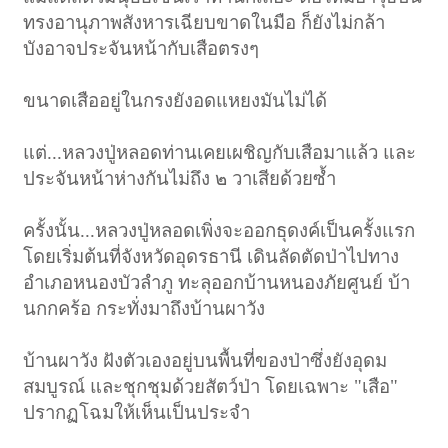
ทรงอานุภาพสังหารเฉียบขาดในมือ ก็ยังไม่กล้า
บังอาจประจันหน้ากับเสือตรงๆ
ขนาดเสืออยู่ในกรงยังอดแหยงมันไม่ได้
แต่
...หลวงปู่หลอดท่านเคยเผชิญกับเสือมาแล้ว และ
ประจันหน้าห่างกันไม่ถึง ๒ วาเสียด้วยซ้ำ
ครั้งนั้น...หลวงปู่หลอดเพิ่งจะออกธุดงค์เป็นครั้งแรก
โดยเริ่มต้นที่จังหวัดอุดรธานี เดินลัดตัดป่าไปทาง
อำเภอหนองบัวลำภู ทะลุออกบ้านหนองภัยศูนย์ บ้า
นกกคร้อ กระทั่งมาถึงบ้านผาวัง
บ้านผาวัง ฝังตัวเองอยู่บนพื้นที่ของป่าซึ่งยังอุดม
สมบูรณ์ และชุกชุมด้วยสัตว์ป่า โดยเฉพาะ "เสือ"
ปรากฏโฉมให้เห็นเป็นประจำ