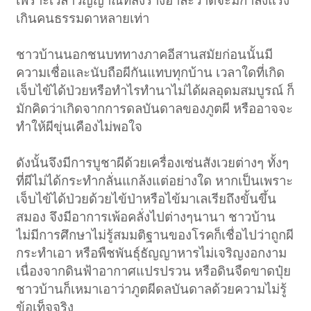
เพราะเวลาวิญญาณที่สิงร่างอาละวาดจะมีกำลังแรง
เกินคนธรรมดาหลายเท่า
ชาวบ้านนอกชนบททางภาคอีสานสมัยก่อนนั้นมี
ความเชื่อและนับถือผีกันแทบทุกบ้าน เวลาใดที่เกิด
เจ็บไข้ได้ป่วยหรือทำไรทำนาไม่ได้ผลอุดมสมบูรณ์ ก็
มักคิดว่าเกิดจากการดลบันดาลของภูตผี หรืออาจจะ
ทำให้ผีขุ่นเคืองไม่พอใจ
ดังนั้นจึงมีการบูชาผีด้วยเครื่องเซ่นสังเวยต่างๆ ทั้งๆ
ที่ผีไม่ได้กระทำกลั่นแกล้งแต่อย่างใด หากเป็นเพราะ
เจ็บไข้ได้ป่วยด้วยไข้ป่าหรือไข้มาเลเรียถึงขั้นขึ้น
สมอง จึงมีอาการเพ้อคลั่งไปต่างๆนานา ชาวบ้าน
ไม่มีการศึกษาไม่รู้สมมติฐานของโรคก็เชื่อไปว่าถูกผี
กระทำเอา หรือพืชพันธุ์ธัญญาหารไม่เจริญงอกงาม
เนื่องจากดินฟ้าอากาศแปรปรวน หรือดินจืดขาดปุ๋ย
ชาวบ้านก็เหมาเอาว่าภูตผีดลบันดาลด้วยความไม่รู้
ข้อเท็จจริง