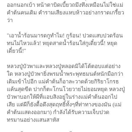
ออกนอกเบ้า หน้าตาบิดเบี้ยวถมึงทึงเหมือนไม่ใช่แม่
คำต้นคนเดิม คำรามเสียงแหบห้าวอย่างกราดเกรี้ยว
ว่า
"เอาน้ำร้อนมารดกูทำไม! กูร้อน! ปวดแสบปวดร้อน
ทนไม่ไหวแล้ว! หยุดสาดน้ำร้อนใส่กูเดี๋ยวนี้! หยุด
เดี๋ยวนี้!"
หลวงปู่บัวพาและหลวงปู่หลอดมิได้โต้ตอบแต่อย่าง
ใด หลวงปู่บัวพายิ่งพรมน้ำพระพุทธมนต์หนักมือกว่า
เดิมเข้าไปอีก แม่คำต้นก็อาละวาดด้วยกิริยาโกรธ
แค้นสุดขีด ปากก็ตะโกนโวยวายไม่ยอมหยุด หลวงปู่
บัวพาบอกให้ผีที่แอบสิงอยู่ในร่างแม่คำต้นออกไป
เสีย แต่ผีก็ยังดื้อดึงสุดฤทธิ์ทั้งๆที่ท่าทางของมัน (แม่
คำต้นแสดงออกมา) กำลังได้รับความเจ็บปวด
ทรมานอย่างแสนสาหัส