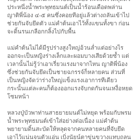
ประหนึ่งน้ำพระพุทธมนต์เป็นน้ำร้อนเดือดพล่าน
ญาติพี่น้อง ๔-๕ คนซึ่งคอยทีอยู่แล้วต่างถลันเข้าไป
ช่วยกันจับยึดตัว แม่คำต้นเอาไว้ทั้งแขนทั้งขา ก่อน
จะดิ้นรนเกลือกกลิ้งไปกับพื้น
แม่คำต้นไม่ได้มีรูปร่างสูงใหญ่อ้วนล่ำแต่อย่างไร
ออกจะเป็นหญิงร่างเล็กและผอมบางเสียด้วยซ้ำ แต่
เวลานั้นไม่รู้ว่าเอาเรี่ยวแรงมาจากไหน ญาติพี่น้อง
ซึ่งช่วยกันจับยึดเป็นชายฉกรรจ์ก็หลายคน ส่วนที่
เป็นหญิงจัดว่าร่างใหญ่แข็งแรงเอาการทีเดียว
กระนั้นแต่ละคนก็ต้องออกแรงจับกดกันจนเหงื่อหยด
โซมหน้า
หลวงปู่บัวพาท่านสาธยายมนต์ไม่หยุด พร้อมกับพรม
น้ำพระพุทธมนต์เข้าใส่อย่างต่อเนื่อง แม่คำต้น
พยายามดิ้นสะบัดให้หลุดจากคนหลายคนที่จับยึด
เอาไว้แน่นจนตัวแอ่น เบิ่งนัยน์ตาขุ่นขวางแทบถลน