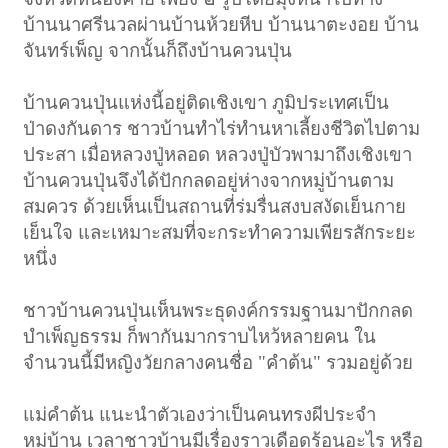
บ้านนาศรีนวลผ่านบ้านห้วยหีบ บ้านนาตะงอย บ้าน
จันทร์เพ็ญ จากนั้นก็ถึงบ้านควนปุ่น
บ้านควนปุ่นแห่งนี้อยู่ติดเชิงเขา ภูมิประเทศเป็น
ป่าดงกันดาร ชาวบ้านทำไร่ทำนหาเลี้ยงชีวิตไปตาม
ประสา เมื่อหลวงปู่หลอด หลวงปู่บัวพามาถึงเชิงเขา
บ้านควนปุ่นจึงได้ปักกลดอยู่ห่างจากหมู่บ้านตาม
สมควร ด้วยเห็นเป็นสถานที่ร่มรื่นสงบสงัดเย็นกาย
เย็นใจ และเหมาะสมที่จะกระทำความเพียรสักระยะ
หนึ่ง
ชาวบ้านควนปุ่นเห็นพระธุดงค์กรรมฐานมาปักกลด
บำเพ็ญธรรม ก็พากันมากราบไหว้หลายคน ใน
จำนวนนี้มีหญิงวัยกลางคนชื่อ "คำต้น" รวมอยู่ด้วย
แม่คำต้น แนะนำตัวเองว่าเป็นคนทรงผีประจำ
หมู่บ้าน เวลาชาวบ้านมีเรื่องราวเดือดร้อนอะไร หรือ