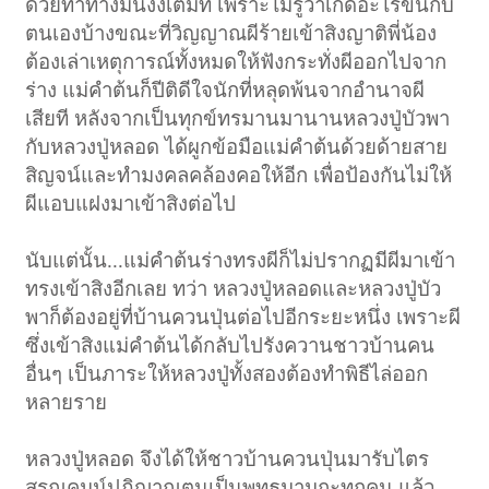
ด้วยท่าทางมึนงงเต็มที่ เพราะไม่รู้ว่าเกิดอะไรขึ้นกับ
ตนเองบ้างขณะที่วิญญาณผีร้ายเข้าสิงญาติพี่น้อง
ต้องเล่าเหตุการณ์ทั้งหมดให้ฟังกระทั่งผีออกไปจาก
ร่าง แม่คำต้นก็ปีติดีใจนักที่หลุดพ้นจากอำนาจผี
เสียที หลังจากเป็นทุกข์ทรมานมานานหลวงปู่บัวพา
กับหลวงปู่หลอด ได้ผูกข้อมือแม่คำต้นด้วยด้ายสาย
สิญจน์และทำมงคลคล้องคอให้อีก เพื่อป้องกันไม่ให้
ผีแอบแฝงมาเข้าสิงต่อไป
นับแต่นั้น...แม่คำต้นร่างทรงผีก็ไม่ปรากฏมีผีมาเข้า
ทรงเข้าสิงอีกเลย ทว่า หลวงปู่หลอดและหลวงปู่บัว
พาก็ต้องอยู่ที่บ้านควนปุ่นต่อไปอีกระยะหนึ่ง เพราะผี
ซึ่งเข้าสิงแม่คำต้นได้กลับไปรังควานชาวบ้านคน
อื่นๆ เป็นภาระให้หลวงปู่ทั้งสองต้องทำพิธีไล่ออก
หลายราย
หลวงปู่หลอด จึงได้ให้ชาวบ้านควนปุ่นมารับไตร
สรณคมน์ปฏิญาณตนเป็นพุทธมามกะทุกคน แล้ว