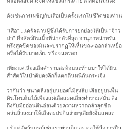
หล่อหลอมดวงจิตให้แข็งแกร่งภายใต้สติอันมั่นคง
ดังเช่นการเผชิญกับเสือเป็นครั้งแรกในชีวิตของท่าน
"เสือ" ...เดรัจฉานผู้ซึ่งได้รับการยกย่องให้เป็น "จ้าว
ป่า" คือสัตว์กินเนื้อที่น่ากลัวที่สุด อานุภาพน่าพรั่น
พรึงสุดขีดของมันจะปรากฏให้เห็นขณะออกล่าเหยื่อ
หรือได้รับบาดเจ็บ หรือจนตรอก
เพียงแค่เสียงเสือคำรามสะท้อนสะท้านมาให้ได้ยิน
ส่ำสัตว์ในป่าดิบดงลึกก็แตกตื่นหนีกันกระเจิง
ว่ากันว่า ขนาดลิงอยู่บนยอดไม้สูงลิบ เสืออยู่บนพื้น
ดินโคนต้นไม้เพียงแค่เสือแผดเสียงคำรามสนั่น ลิง
ถึงกับมืออ่อนตีนอ่อนด้วยความหวาดกลัวสุดขีด
หล่นลิ่วลงมาให้เสือตะปปกินง่ายๆเสียยังงั้นแหละ
แม้แต่สัตว์มนุษย์เช่นเราท่านก็เถอะ ต่อให้มีอาวุธปืน