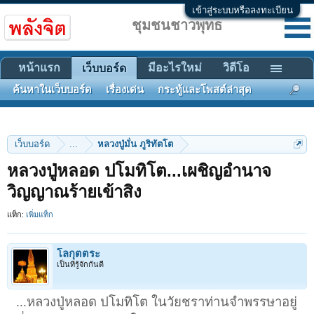
เข้าสู่ระบบหรือลงทะเบียน
ชุมชนชาวพุทธ
หน้าแรก
มีอะไรใหม่
วิดีโอ
เว็บบอร์ด
ค้นหาในเว็บบอร์ด
เรื่องเด่น
กระทู้และโพสต์ล่าสุด
เว็บบอร์ด
...
หลวงปู่มั่น ภูริทัตโต
หลวงปู่หลอด ปโมทิโต...เผชิญอำนาจ
วิญญาณร้ายเข้าสิง
แท็ก:
เพิ่มแท็ก
โลกุตตระ
เป็นที่รู้จักกันดี
...หลวงปู่หลอด ปโมทิโต ในวัยชราท่านจำพรรษาอยู่