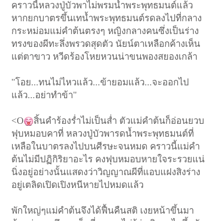
คราวนี้หลวงปู่บัวพาไม่พรมน้ำพระพุทธมนต์แล้ว
หากยกบาตรขึ้นเทน้ำพระพุทธมนต์รดลงไปที่กลาง
กระหม่อมแม่คำต้นตรงๆ หญิงกลางคนซึ่งเป็นร่าง
ทรงของผีทะลึ่งพรวดสุดตัว นัยน์ตาเหลือกค้างเห็น
แต่ตาขาว หวีดร้องโหยหวนน่าขนพองสยองเกล้า
"โอย
...ทนไม่ไหวแล้ว...ข้ายอมแล้ว...จะออกไป
แล้ว...อย่าทำข้า"
<O
สิ้นคำร้องร่ำไม่เป็นส่ำ ตัวแม่คำต้นก็อ่อนยวบ
ฟุบหมอบคาที่ หลวงปู่บัวพารดน้ำพระพุทธมนต์ที่
เหลือในบาตรลงไปบนศีรษะจนหมด คราวนี้แม่คำ
ต้นไม่มีปฏิกิริยาอะไร คงฟุบหมอบหายใจระรวยแน่
นิ่งอยู่อย่างนั้นแสดงว่าวิญญาณผีที่แอบแฝงสิงร่าง
อยู่เตลิดเปิดเปิงหนีหายไปหมดแล้ว
พักใหญ่ๆแม่คำต้นจึงได้ฟื้นคืนสติ เงยหน้าขึ้นมา