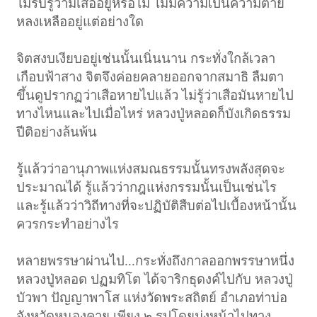
ไม่รับรู้ว่ามีเสืออยู่หรือไม่ ไม่มีความเป็นความตาย
หลงเหลืออยู่แต่อย่างใด
จิตสงบเงียบอยู่เช่นนั้นเนิ่นนาน กระทั่งใกล้เวลา
เกือบฟ้าสาง จิตจึงค่อยคลายออกจากสมาธิ ลืมตา
ขึ้นดูปรากฏว่าเสือหายไปแล้ว ไม่รู้ว่าเสือมันหายไป
ทางไหนและไปเมื่อไหร่ หลวงปู่หลอดก็บังเกิดธรรม
ปีติอย่างล้นพ้น
รู้แล้วว่าอานุภาพแห่งสมณธรรมนั้นทรงพลังสุดจะ
ประมาณได้
รู้แล้วว่ากฎแห่งกรรมนั้นเป็นเช่นไร
และรู้แล้วว่าวิถีทางที่จะปฏิบัติสืบต่อไปเบื้องหน้านั้น
ควรกระทำอย่างไร
หลายพรรษาผ่านไป...กระทั่งถึงกาลออกพรรษาหนึ่ง
หลวงปู่หลอด ปฏมทิโต ได้จาริกธุดงค์ไปกับ หลวงปู่
บัวพา ปัญญาพาโส แห่งวัดพระสถิตย์ อำเภอท่าบ่อ
จังหวัดหนองคาย เพียง ๒ รูปโดยมุ่งหน้าไปทาง