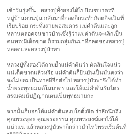
เช้าวันรุ่งขึ้น...หลวงปู่ทั้งสองได้ไปบิณฑบาตรที่
หมู่บ้านควนปุ่น กลับมาที่กลดก็กระทำภัตตกิจเป็นที่
เรียบร้อย กระทั่งสายพอสมควร แม่คำต้นและลูก
หลานตลอดจนชาวบ้านซึ่งรู้ว่าแม่คำต้นจะเลิกเป็น
คนทรงผีเด็ดขาด ก็รวมกลุ่มกันมาที่กลดของหลวงปู่
หลอดและหลวงปู่บัวพา
หลวงปู่ทั้งสองได้ถามย้ำแม่คำต้นว่า ตัดสินใจแน่ว
แน่เด็ดขาดแล้วหรือ แม่คำต้นก็ยืนยันเป็นมั่นคงว่า
จะไม่ยอมเป็นทาสผีอีกต่อไป หลวงปู่บัวพาจึงได้ทำ
น้ำพระพุทธมนต์ในบาตร และให้แม่คำต้นรับไตร
สรณคมน์ปฏิญาณตนเป็นพุทธมามกะ
จากนั้นก็บอกให้แม่คำต้นสงบใจตั้งจิต รำลึกนึกถึง
คุณพระพุทธ คุณพระธรรม คุณพระสงฆ์เอาไว้ให้
แน่วแน่ แล้วหลวงปู่บัวพาก็กล่าวนำไหว้พระเริ่มต้นที่