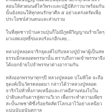
สอนให้สวดมนต์ไหว้พระและปฏิบัติภาวนาพร้อมกัน
นั้นยังสอนให้ทุกคนรักษาศีล ๕ อย่างเคร่งครัดเพื่อ
ประโยชน์ส่วนตนและส่วนรวม
ในที่สุดชาวบ้านควนปุ่นก็ไม่มีภูตผีวิญญาณร้ายใดๆ
มาแสดงฤทธิ์ข่มเหงรังแกอีกเลย...
หลวงปู่หลอดจาริกธุดงค์ไปกับหลวงปู่บัวพาผู้เป็นสห
ธรรมมิกตลอดพรรษานั้น ตราบถึงกาลเข้าพรรษาจึง
ได้แยกย้ายไปจำพรรษาต่างอารามกัน
หลังออกพรรษาทุกๆปี หลวงปู่หลอด ปโมทิโต จะถือ
ธุดงค์เป็นวัตรตลอดมา กล่าวได้ว่าหลวงปู่หลอด
จาริกไปทั่วทั้งภาคเหนือและภาคอีสานท่องไปใน
ป่าดิบดงกันดารสู่สถานวิเวก เพื่อกระทำความเพียร
สะบั้นภพชาติซึ่งร้อยรัดสัตว์โลกเอาไว้อย่างเหนียว
แน่นนับอนันตกาล