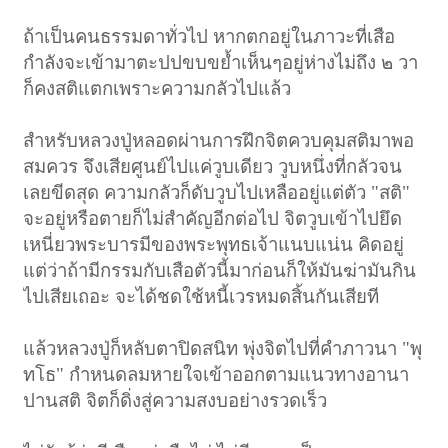
ถ้าเป็นคนธรรมดาทั่วไป หากตกอยู่ในภาวะที่เสือ
กำลังจะเข้ามาตะปปขบขย้ำเห็นๆอยู่ห่างไม่ถึง ๒ วา
ก็คงสติแตกเพราะความกลัวไปแล้ว
สำหรับหลวงปู่หลอดผ่านการฝึกจิตควบคุมสติมาพอ
สมควร จึงเสียศูนย์ไปแค่วูบเดียว วูบหนึ่งที่กลัวจน
เลยขีดสุด ความกลัวก็ดับวูบไปเหลืออยู่แต่ตัว "สติ"
จะอยู่หรือตายก็ไม่สำคัญอีกต่อไป จิตวูบเข้าไปยึด
เหนี่ยวพระบารมีของพระพุทธเจ้าแนบแน่น คิดอยู่
แต่ว่าถ้ามีกรรมกับเสือตัวนี้มาก่อนก็ให้มันฆ่ามันกิน
ไปเสียเถอะ จะได้ชดใช้หนี้เวรหมดสิ้นกันเสียที
แล้วหลวงปู่ก็หลับตาปิดสนิท พุ่งจิตไปที่คำภาวนา "พุ
ทโธ" กำหนดลมหายใจเข้าออกตามแนวทางอานา
ปานสติ จิตก็ดิ่งสู่ความสงบอย่างรวดเร็ว