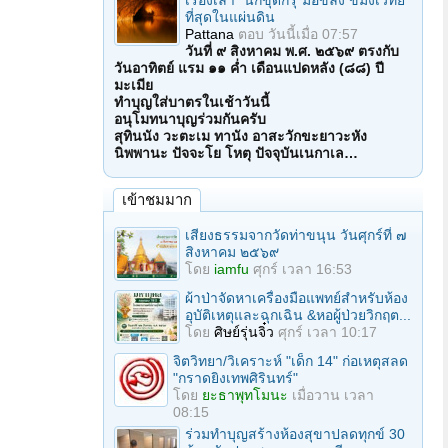
เรื่องเล่า "นักขุดกรุ"มือขลัง ขมังเวทย์
ที่สุดในแผ่นดิน
Pattana
ตอบ
วันนี้เมื่อ 07:57
วันที่ ๙ สิงหาคม พ.ศ. ๒๕๖๙ ตรงกับ
วันอาทิตย์ แรม ๑๑ ค่ำ เดือนแปดหลัง (๘๘) ปี
มะเมีย
ทำบุญใส่บาตรในเช้าวันนี้
อนุโมทนาบุญร่วมกันครับ
สุทินนัง วะตะเม ทานัง อาสะวักขะยาวะหัง
นิพพานะ ปัจจะโย โหตุ ปัจจุบันเนกาเล…
เข้าชมมาก
เสียงธรรมจากวัดท่าขนุน วันศุกร์ที่ ๗
สิงหาคม ๒๕๖๙
โดย
iamfu
ศุกร์ เวลา 16:53
ผ้าป่าจัดหาเครื่องมือแพทย์สำหรับห้อง
อุบัติเหตุและฉุกเฉิน &หอผู้ป่วยวิกฤต...
โดย
ศิษย์รุ่นจิ๋ว
ศุกร์ เวลา 10:17
จิตวิทยา/วิเคราะห์ "เด็ก 14" ก่อเหตุสลด
"กราดยิงเทพศิรินทร์"
โดย
ยะธาพุทโมนะ
เมื่อวาน เวลา
08:15
ร่วมทําบุญสร้างห้องสุขาปลดทุกข์ 30