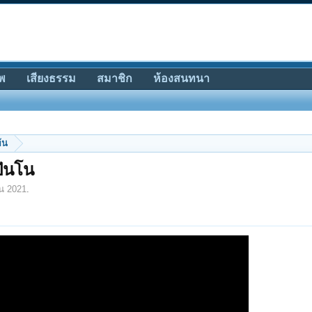
พ
เสียงธรรม
สมาชิก
ห้องสนทนา
้น
ปันโน
น 2021
.