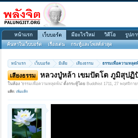
หน้าแรก
มีอะไรใหม่
วิดีโอ
รูปภา
เว็บบอร์ด
ค้นหาในเว็บบอร์ด
เรื่องเด่น
กระทู้และโพสต์ล่าสุด
หน้าแรก
เว็บบอร์ด
มิเดีย
เสียงธรรม
ธรรมเพื่อความหลุดพ
หลวงปู่หล้า เขมปัตโต ภูมิสุปฏิ
เสียงธรรม
ในห้อง '
ธรรมเพื่อความหลุดพ้น
' ตั้งกระทู้โดย
Buddhist 1711
,
27 พฤศจิกาย
แท็ก:
เพิ่มแท็ก