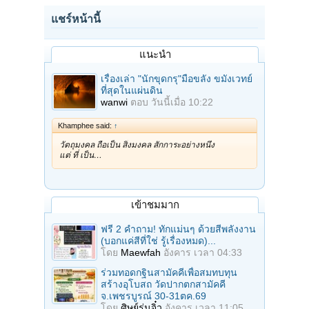
แชร์หน้านี้
แนะนำ
เรื่องเล่า "นักขุดกรุ"มือขลัง ขมังเวทย์
ที่สุดในแผ่นดิน
wanwi
ตอบ
วันนี้เมื่อ 10:22
Khamphee said:
↑
วัตถุมงคล ถือเป็น สิ่งมงคล สักการะอย่างหนึ่ง
แต่ ที่ เป็น…
เข้าชมมาก
ฟรี 2 คำถาม! ทักแม่นๆ ด้วยสีพลังงาน
(บอกแค่สีที่ใช่ รู้เรื่องหมด)...
โดย
Maewfah
อังคาร เวลา 04:33
ร่วมทอดกฐินสามัคคีเพื่อสมทบทุน
สร้างอุโบสถ วัดปากตกสามัคคี
จ.เพชรบูรณ์ 30-31ตค.69
โดย
ศิษย์รุ่นจิ๋ว
อังคาร เวลา 11:05