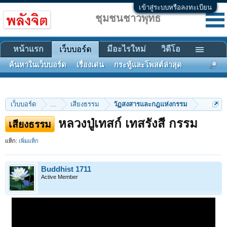
เข้าสู่ระบบหรือลงทะเบียน
ชุมชนชาวพุทธ
หน้าแรก
มีอะไรใหม่
วิดีโอ
เว็บบอร์ด
ค้นหาในเว็บบอร์ด
เรื่องเด่น
กระทู้และโพสต์ล่าสุด
เว็บบอร์ด
...
เสียงธรรม
วัฏสงสารและกฎแห่งกรรม
หลวงปู่เทสก์ เทสรังสี กรรม
เสียงธรรม
แท็ก:
เพิ่มแท็ก
Buddhist 1711
Active Member