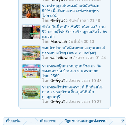
ร่วมทําบุญแผ่นทองคำแท้คัดพิเศษ
99% เพื่อปิดทองหลวงพ่อพระพุทธ
ไสยาสน์...
โดย
ศิษย์รุ่นจิ๋ว
จันทร์ เวลา 21:49
ทำไมวันนี้คนถึงเชื่อรีวิวน้อยลง? รวม
รีวิวจากผู้ใช้บริการจริง ญาณฮีลใจ by
แมวฟ้า
โดย
Maewfah
วันนี้เมื่อ 00:13
ทอดผ้าป่าสามัคคีสมทบกองทุนเผยแผ่
ธรรมทางวิทยุ (๑๒ ส.ค. ๒๕๖๙)
โดย
watsritawee
อังคาร เวลา 01:44
ร่วมทอดกฐินสมทบทุนสร้างเมรุ วัด
ทองหลาง อ.บ้านนา จ.นครนายก
1พย.2569
โดย
ศิษย์รุ่นจิ๋ว
อังคาร เวลา 10:48
ร่วมทอดผ้าป่าสงเคราะห์เด็กด้อยโอ
กาศ รร.หมู่บ้านเด็ก-มูลนิธิเด็ก
กาญจนบุรี...
โดย
ศิษย์รุ่นจิ๋ว
อังคาร เวลา 10:37
เว็บบอร์ด
...
เสียงธรรม
วัฏสงสารและกฎแห่งกรรม