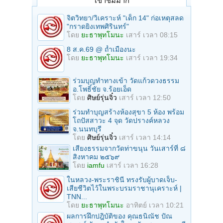
เข้าชมมาก
จิตวิทยา/วิเคราะห์ "เด็ก 14" ก่อเหตุสลด
"กราดยิงเทพศิรินทร์"
โดย
ยะธาพุทโมนะ
เสาร์ เวลา 08:15
8 ส.ค.69 @ ถ้ำเมืองนะ
โดย
ยะธาพุทโมนะ
เสาร์ เวลา 19:34
ร่วมบุญทําทางเข้า วัดแก้วดวงธรรม
อ.โพธิ์ชัย จ.ร้อยเอ็ด
โดย
ศิษย์รุ่นจิ๋ว
เสาร์ เวลา 12:50
ร่วมทําบุญสร้างห้องสุขา 5 ห้อง พร้อม
โถปัสสาวะ 4 จุด วัดปรางค์หลวง
จ.นนทบุรี
โดย
ศิษย์รุ่นจิ๋ว
เสาร์ เวลา 14:14
เสียงธรรมจากวัดท่าขนุน วันเสาร์ที่ ๘
สิงหาคม ๒๕๖๙
โดย
iamfu
เสาร์ เวลา 16:28
ในหลวง-พระราชินี ทรงรับผู้บาดเจ็บ-
เสียชีวิตไว้ในพระบรมราชานุเคราะห์ |
TNN...
โดย
ยะธาพุทโมนะ
อาทิตย์ เวลา 10:21
ผลการฝึกปฎิบัติของ คุณธนิณัช ปัณ