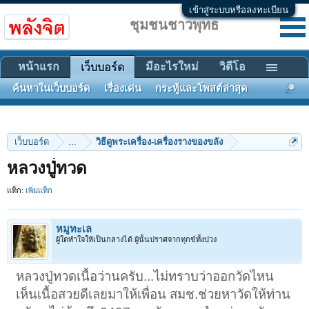
เข้าสู่ระบบหรือลงทะเบียน
ชุมชนชาวพุทธ
หน้าแรก
มีอะไรใหม่
วิดีโอ
เว็บบอร์ด
ค้นหาในเว็บบอร์ด
เรื่องเด่น
กระทู้และโพสต์ล่าสุด
เว็บบอร์ด
...
วิธีดูพระเครื่อง-เครื่องรางของขลัง
หลวงปู่่ทวด
แท็ก:
เพิ่มแท็ก
หมูทะเล
ผู้ใดทำใจให้เป็นกลางได้ ผู้นั้นปราศจากทุกข์ทั้งปวง
หลวงปู่ทวดเนื้อว่านครับ...ไม่ทราบว่าออกวัดไหน
เห็นเนื้อสวยดีเลยมาให้เพื่อน สมช.ช่วยหาวัดให้ท่าน