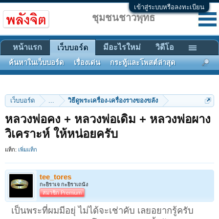
เข้าสู่ระบบหรือลงทะเบียน
ชุมชนชาวพุทธ
หน้าแรก
มีอะไรใหม่
วิดีโอ
เว็บบอร์ด
ค้นหาในเว็บบอร์ด
เรื่องเด่น
กระทู้และโพสต์ล่าสุด
เว็บบอร์ด
...
วิธีดูพระเครื่อง-เครื่องรางของขลัง
หลวงพ่อคง + หลวงพ่อเดิม + หลวงพ่อผาง
วิเคราะห์ ให้หน่อยครับ
แท็ก:
เพิ่มแท็ก
tee_tores
กะยิราเจ กะยิราเถนัง
สมาชิก Premium
เป็นพระที่ผมมีอยุ่ ไม่ได้จะเช่าคับ เลยอยากรู้ครับ