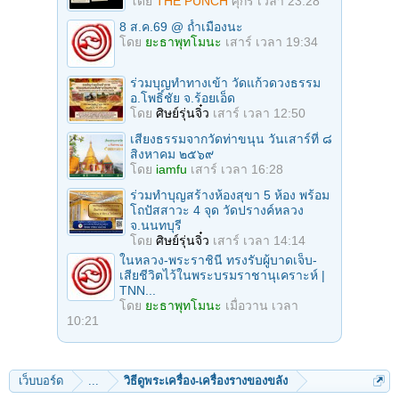
โดย
THE PUNCH
ศุกร์ เวลา 23:28
8 ส.ค.69 @ ถ้ำเมืองนะ
โดย
ยะธาพุทโมนะ
เสาร์ เวลา 19:34
ร่วมบุญทําทางเข้า วัดแก้วดวงธรรม
อ.โพธิ์ชัย จ.ร้อยเอ็ด
โดย
ศิษย์รุ่นจิ๋ว
เสาร์ เวลา 12:50
เสียงธรรมจากวัดท่าขนุน วันเสาร์ที่ ๘
สิงหาคม ๒๕๖๙
โดย
iamfu
เสาร์ เวลา 16:28
ร่วมทําบุญสร้างห้องสุขา 5 ห้อง พร้อม
โถปัสสาวะ 4 จุด วัดปรางค์หลวง
จ.นนทบุรี
โดย
ศิษย์รุ่นจิ๋ว
เสาร์ เวลา 14:14
ในหลวง-พระราชินี ทรงรับผู้บาดเจ็บ-
เสียชีวิตไว้ในพระบรมราชานุเคราะห์ |
TNN...
โดย
ยะธาพุทโมนะ
เมื่อวาน เวลา
10:21
เว็บบอร์ด
...
วิธีดูพระเครื่อง-เครื่องรางของขลัง