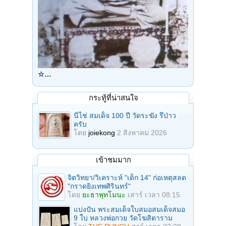
☆…
กระทู้ที่น่าสนใจ
นี่ไช่ สมเด็จ 100 ปี วัดระฆัง รึป่าว
ครับ
โดย
joiekong
2 สิงหาคม 2026
เข้าชมมาก
จิตวิทยา/วิเคราะห์ "เด็ก 14" ก่อเหตุสลด
"กราดยิงเทพศิรินทร์"
โดย
ยะธาพุทโมนะ
เสาร์ เวลา 08:15
แบ่งปัน พระสมเด็จใบสมอสมเด็จสมอ
9 ใบ หลวงพ่อกวย วัดโฆสิตาราม