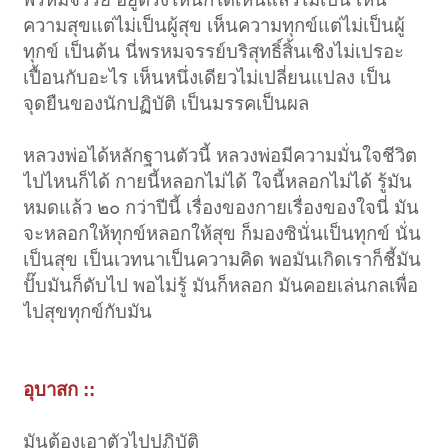
ความสุขแต่ไม่เป็นผู้สุข เห็นความทุกข์แต่ไม่เป็นผู้
ทุกข์ เป็นต้น นี่พรหมจรรย์บริสุทธิ์สิ้นเชิงไม่เปรอะ
เปื้อนกับอะไร เห็นหนึ่งเดียวไม่เปลี่ยนแปลง เป็น
จุดยืนของนักปฏิบัติ เป็นมรรคเป็นผล
หลวงพ่อได้หลักฐานตัวนี้ หลวงพ่อมีความมั่นใจชีวิต
ไปไหนก็ได้ กายนี้หลอกไม่ได้ ใจนี้หลอกไม่ได้ รู้มัน
หมดแล้ว ๒๐ กว่าปีนี้ เรื่องของกายเรื่องของใจนี่ มัน
จะหลอกให้ทุกข์หลอกให้สุข ก็มองซินั่นเป็นทุกข์ นั่น
เป็นสุข เป็นเวทนาเป็นความคิด พอมันเกิดเราก็ชี้มัน
ปั๊บมันก็ดับไป พอไม่รู้ มันก็หลอก มันคอยเล่นกลเพื่อ
ไปสุขทุกข์กับมัน
อุบาสก ::
มันต้องเอาตัวไปปฏิบัติ