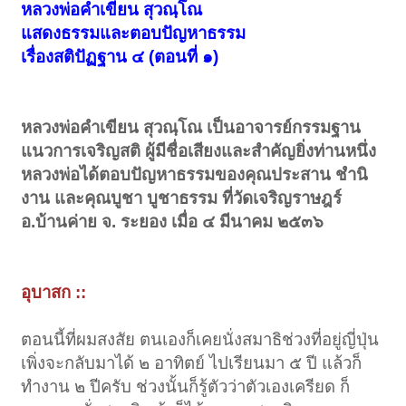
หลวงพ่อคำเขียน สุวณฺโณ
แสดงธรรมและตอบปัญหาธรรม
เรื่องสติปัฏฐาน ๔ (ตอนที่ ๑)
หลวงพ่อคำเขียน สุวณฺโณ เป็นอาจารย์กรรมฐาน
แนวการเจริญสติ ผู้มีชื่อเสียงและสำคัญยิ่งท่านหนึ่ง
หลวงพ่อได้ตอบปัญหาธรรมของคุณประสาน ชำนิ
งาน และคุณบูชา บูชาธรรม ที่วัดเจริญราษฎร์
อ.บ้านค่าย จ. ระยอง เมื่อ ๔ มีนาคม ๒๕๓๖
อุบาสก ::
ตอนนี้ที่ผมสงสัย ตนเองก็เคยนั่งสมาธิช่วงที่อยู่ญี่ปุ่น
เพิ่งจะกลับมาได้ ๒ อาทิตย์ ไปเรียนมา ๕ ปี แล้วก็
ทำงาน ๒ ปีครับ ช่วงนั้นก็รู้ตัวว่าตัวเองเครียด ก็