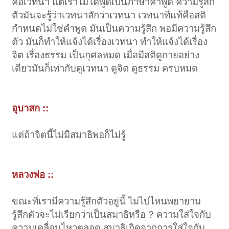
คือเวทนา แต่เราไม่ได้พูดเป็นภาษาคำพูด ความรู้สึก
ตัวมันจะรู้ว่าเวทนาสักว่าเวทนา เวทนาที่แท้คือสติ
กำหนดไม่ใช่คำพูด มันเป็นความรู้สึก พอมีความรู้สึก
ตัว มันก็ทำให้แจ้งได้เรื่องเวทนา ทำให้แจ้งได้เรื่อง
จิต เรื่องธรรม เป็นกุศลหมด เมื่อมีสติดูกายอย่าง
เดียวมันก็เท่ากับดูเวทนา ดูจิต ดูธรรม ครบหมด
อุบาสก ::
แต่ถ้าจิตนี้ไม่มีสมาธิพอก็ไม่รู้
หลวงพ่อ ::
ขณะที่เรามีความรู้สึกตัวอยู่นี้ ไม่ไปไหนพยายาม
รู้สึกตัวจะไม่เรียกว่าเป็นสมาธิหรือ ? ความใส่ใจกับ
ความเคลื่อนไหวตลอด สมาธิเกิดจากการใส่ใจกับ