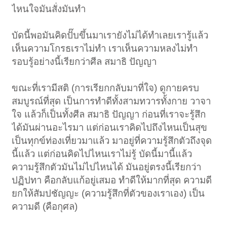
ไหนใจมันสั่งมันทำ
บัดนี้พอมันคิดปั๊บขึ้นมาเรายังไม่ได้ทำเลยเรารู้แล้ว
เห็นความโกรธเราไม่ทำ เราเห็นความหลงไม่ทำ
รอบรู้อย่างนี้เรียกว่าศีล สมาธิ ปัญญา
ขณะที่เรามีสติ (การเรียกกลับมาที่ใจ) ดูกายครบ
สมบูรณ์ที่สุด เป็นการทำดีทั้งสามทวารทั้งกาย วาจา
ใจ แล้วก็เป็นทั้งศีล สมาธิ ปัญญา ก่อนที่เราจะรู้สึก
ได้มันผ่านอะไรมา แต่ก่อนเราคิดไปถึงไหนเป็นสุข
เป็นทุกข์ท่องเที่ยวมาแล้ว มาอยู่ที่ความรู้สึกตัวถึงจุด
นี้แล้ว แต่ก่อนคิดไปไหนเราไม่รู้ บัดนี้มานี้แล้ว
ความรู้สึกตัวมันไม่ไปไหนได้ มันอยู่ตรงนี้เรียกว่า
ปฏิปทา คือกลับแก้อยู่เสมอ ทำดีให้มากที่สุด ความดี
ยกให้สัมปชัญญะ (ความรู้สึกที่ตัวของเราเอง) เป็น
ความดี (คือกุศล)