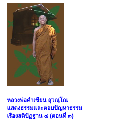
หลวงพ่อคำเขียน สุวณฺโณ
แสดงธรรมและตอบปัญหาธรรม
เรื่องสติปัฏฐาน ๔ (ตอนที่ ๓)