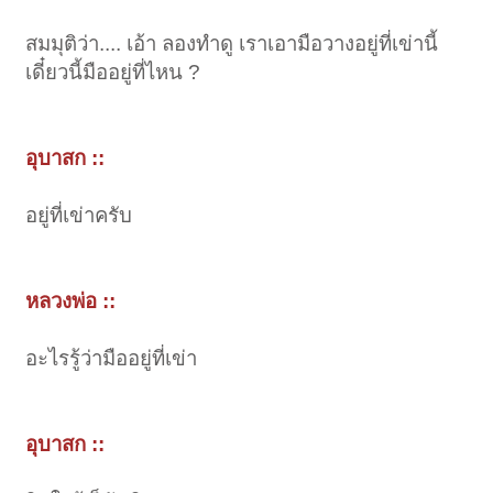
สมมุติว่า.... เอ้า ลองทำดู เราเอามือวางอยู่ที่เข่านี้
เดี๋ยวนี้มืออยู่ที่ไหน ?
อุบาสก ::
อยู่ที่เข่าครับ
หลวงพ่อ ::
อะไรรู้ว่ามืออยู่ที่เข่า
อุบาสก ::