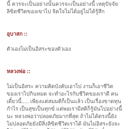
นี้ ควรจะเป็นอย่างนั้นควรจะเป็นอย่างนี้ เหตุปัจจัย
ลิขิตชีวิตของเขาไป จิตใจไม่ได้อยู่ไม่ได้รู้สึก
อุบาสก ::
ตัวเองไม่เป็นอิสระของตัวเอง
หลวงพ่อ ::
ไม่เป็นอิสระ ความคิดบังคับเอาไป งานก็เอาชีวิต
ของเราไปกินหมด จะทำอะไรกับชีวิตของเราดี คน
เดี๋ยวนี้..... เพียงแต่สมมติก็เป็นแล้ว เป็นเรื่องขาดทุน
กำไร เป็นสุขเป็นทุกข์ แต่พอเรามีสติก็รู้มันไปอย่างนี้
นะ หลวงพ่อว่าปลอดภัยมากที่สุด ถ้าไม่ได้ตรงนี้ยัง
ไม่ปลอดภัยยังมีสิ่งลิขิตชีวิตเราได้ มันไม่อิสระยังจะ