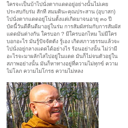
ใครจะเป็นบ้าไปนั่งตากแดดอยู่อย่างนั้นไม่เคย
ประสบกับร่ม สักที สมมตินะคุณประสาน (อุบาสก)
ไปนั่งตากแดดอยู่โน่นตั้งแต่เกิดมาจนอายุ ๓๐ ปี
บัดนี้วันดีคืนดีมาอยู่ในร่ม การสัมผัสร่มกับการสัมผัส
แดดมันต่างกัน ใครบอก ? มีใครบอกไหม ไม่มีใคร
บอกอะไร มันรู้ปัจจัตตัง รู้เอง เกิดสภาวธรรมแล้วจะ
ไปนั่งอยู่กลางแดดได้อย่างไร ร้อนอย่างนั้น ไม่ว่ามี
อะไรจะมาผลักไสไปอยู่ในแดด มันก็ไม่จนตัวอยู่ใน
สภาพอย่างนั้น มันก็หาทางอยู่ที่ความไม่ทุกข์ ความ
ไม่โลภ ความไม่โกรธ ความไม่หลง