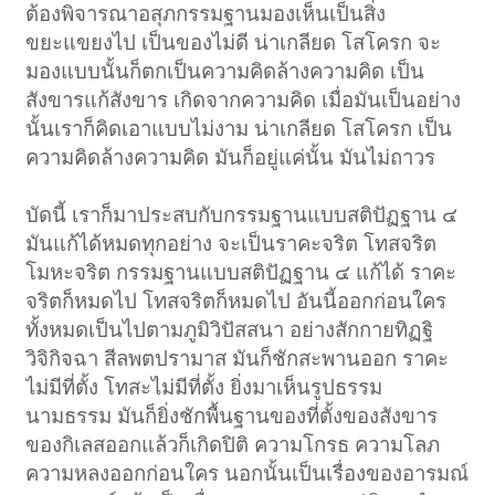
ต้องพิจารณาอสุภกรรมฐานมองเห็นเป็นสิ่ง
ขยะแขยงไป เป็นของไม่ดี น่าเกลียด โสโครก จะ
มองแบบนั้นก็ตกเป็นความคิดล้างความคิด เป็น
สังขารแก้สังขาร เกิดจากความคิด เมื่อมันเป็นอย่าง
นั้นเราก็คิดเอาแบบไม่งาม น่าเกลียด โสโครก เป็น
ความคิดล้างความคิด มันก็อยู่แค่นั้น มันไม่ถาวร
บัดนี้ เราก็มาประสบกับกรรมฐานแบบสติปัฏฐาน ๔
มันแก้ได้หมดทุกอย่าง จะเป็นราคะจริต โทสจริต
โมหะจริต กรรมฐานแบบสติปัฏฐาน ๔ แก้ได้ ราคะ
จริตก็หมดไป โทสจริตก็หมดไป อันนี้ออกก่อนใคร
ทั้งหมดเป็นไปตามภูมิวิปัสสนา อย่างสักกายทิฏฐิ
วิจิกิจฉา สีลพตปรามาส มันก็ชักสะพานออก ราคะ
ไม่มีที่ตั้ง โทสะไม่มีที่ตั้ง ยิ่งมาเห็นรูปธรรม
นามธรรม มันก็ยิ่งชักพื้นฐานของที่ตั้งของสังขาร
ของกิเลสออกแล้วก็เกิดปิติ ความโกรธ ความโลภ
ความหลงออกก่อนใคร นอกนั้นเป็นเรื่องของอารมณ์