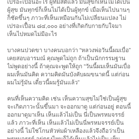
เปรอะเปื้อนอะไร ผู้ที่มีสติแล้ว มันสุขก็เห็นไม่ได้เป็น
ผู้สุข มันทุกข์ก็เห็นไม่ได้เป็นผู้ทุกข์ เมื่อเห็นไปนานๆ
ก็ชัดขึ้นๆ ภาวะที่เห็นเหมือนกันไม่เปลี่ยนแปลง ไม่
เปรอะเปื้อน ๘๔,๐๐๐ อย่างที่เกิดกับกายกับใจมา
เห็นไปหมดไม่มีอะไร
บางคนปวดขา บางคนบอกว่า “หลวงพ่อวันนี้ผมเบื่อ”
เคยสอบอารมณ์ คุณพูดไม่ถูก ถ้าเป็นนักกรรมฐาน
ไม่พูดอย่างนี้ ถ้าคุณจะพูดให้ถูก “วันนี้ผมเห็นมันเบื่อ
ผมเห็นมันคิด ความคิดมันบังคับผมขนาดนี้ แต่ก่อน
ผมไม่รู้มัน เดี๋ยวนี้ผมรู้มันแล้ว”
คนที่เห็นความคิด เช่น เห็นความสุขไม่ใช่เป็นผู้สุข
จะเกิดภาวะนั้นขึ้นมา จะออกมาดู แต่ก่อนอยู่ ตอนนี้
ออกมาดูมาเห็น เห็นแล้วไม่เป็น นี่เป็นพรหมจรรย์
แล้ว ภาวะที่เห็น เห็นแล้วไม่เป็นนี่พรหมจรรย์เป็น
อย่างนี้ ไม่ใช่โกนหัวห่มผ้าเหลืองแล้วจึงถือว่าเป็น
พรหมจรรย์ อยู่ตรงไหนก็ได้เห็นแล้วไม่เป็น เห็น