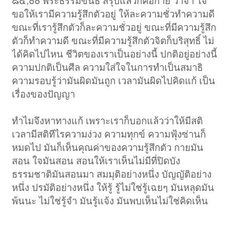
๘๔,๐๐ พระธรรมขันธ์ สรุปแล้วก็คือกาย วาจา ใจ
ขอให้เรามีความรู้สึกตัวอยู่ ให้ละความชั่วทำความดี
ขณะที่เรารู้สึกตัวก็ละความชั่วอยู่ ขณะที่มีความรู้สึก
ตัวก็ทำความดี ขณะที่มีความรู้สึกตัวจิตก็บริสุทธิ์ ไม่
ได้คิดไปไหน ชีวิตของเราเป็นอย่างนี้ ปกติอยู่อย่างนี้
ความปกติเป็นศีล ความใส่ใจในการทำเป็นสมาธิ
ความรอบรู้ว่ามันผิดมันถูก เวลามันผิดไปคิดแก้ เป็น
เรื่องของปัญญา
ทำไมจึงหาทางแก้ เพราะเราก็บอกแล้วว่าให้มีสติ
เวลามีสติทีไรความง่วง ความทุกข์ ความฟุ้งซ่านก็
หมดไป มันก็เห็นคุณค่าของความรู้สึกตัว กายมัน
สอน ใจมันสอน สอนให้เราเห็นไม่มีที่ปิดบัง
ธรรมชาติมันสอนมา สมมุติอย่างหนึ่ง บัญญัติอย่าง
หนึ่ง ปรมัติอย่างหนึ่ง ให้รู้ รู้ไม่ใช่รู้เฉยๆ มันหลุดมัน
พ้นนะ ไม่ใช่รู้จำ มันรู้แจ้ง มันพบเห็นไม่ใช่คิดเห็น