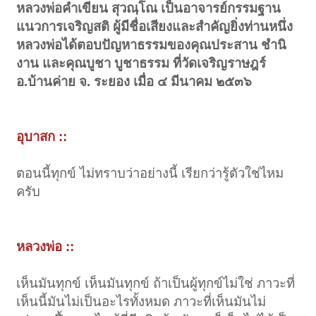
หลวงพ่อคำเขียน สุวณฺโณ เป็นอาจารย์กรรมฐาน
แนวการเจริญสติ ผู้มีชื่อเสียงและสำคัญยิ่งท่านหนึ่ง
หลวงพ่อได้ตอบปัญหาธรรมของคุณประสาน ชำนิ
งาน และคุณบูชา บูชาธรรม ที่วัดเจริญราษฎร์
อ.บ้านค่าย จ. ระยอง เมื่อ ๔ มีนาคม ๒๕๓๖
อุบาสก ::
ตอนนี้ทุกข์ ไม่ทราบว่าอย่างนี้ เรียกว่ารู้ตัวใช่ไหม
ครับ
หลวงพ่อ ::
เห็นมันทุกข์ เห็นมันทุกข์ ถ้าเป็นผู้ทุกข์ไม่ใช่ ภาวะที่
เห็นนี้มันไม่เป็นอะไรทั้งหมด ภาวะที่เห็นมันไม่