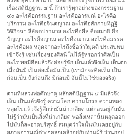
อรหัง พุทโธ อานาปานสติ พอที่จะรู้จัก เพราะฉะนั้น
เรื่องสติปัฏฐาน ๔ นี้ ถ้าเรารู้ทุกอย่างของกรรมฐาน
๔๐ อะไรคือกรรมฐาน อะไรคืออารมณ์ อะไรคือ
บริกรรม อะไรคือจินตญาณ อะไรคือสักกายทิฏฐิ
วิจิกิจฉา สีลัพตปรามาส อะไรคือศีล คือสมาธิ คือ
ปัญญา อะไรคือญาณ อะไรคือฌาณ อะไรคือมรรค
อะไรคือผล หลุดจากอะไรถึงชื่อว่าวิมุตติ ประสบพบ
เข้าจึงรู้ เช่นเรื่องของศีลนี่ ไม่ได้รู้หรอกว่าศีลเป็น
อะไร พอมีศีลแล้วจึงค่อยรู้จัก เห็นแล้วจึงเห็น เห็นต่อ
เมื่อมันมี เป็นต่อเมื่อมันเป็น (เรามักจะคิดเห็น เป็น
ก่อนเป็น ถึงก่อนถึง มีก่อนมี อันนี้ไม่ใช่ของจริง)
ตามที่หลวงพ่อศึกษาดู หลักสติปัฏฐาน ๔ มีแล้วจึง
เห็น เป็นแล้วจึงรู้ ความโลภ ความโกรธ ความหลง
หลุดไปแล้วจึงรู้สึกว่ามันน่าเกลียด แต่ก่อนอยู่กับมัน
ไม่รู้ว่ามันเป็นสิ่งที่น่าเกลียด พอสิ่งเหล่านั้นหลุดออก
ไปมันก็สะอาดบริสุทธิ์ สมมุตว่าใจนั้นมันเคยอยู่กับ
สภาพอารมณ์ต่างๆคลุกเคล้าอยู่กับท่านผู้รู้ ว่านกอยู่