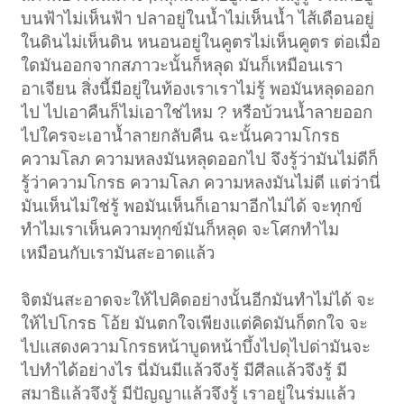
บนฟ้าไม่เห็นฟ้า ปลาอยู่ในน้ำไม่เห็นน้ำ ไส้เดือนอยู่
ในดินไม่เห็นดิน หนอนอยู่ในคูตรไม่เห็นคูตร ต่อเมื่อ
ใดมันออกจากสภาวะนั้นก็หลุด มันก็เหมือนเรา
อาเจียน สิ่งนี้มีอยู่ในท้องเราเราไม่รู้ พอมันหลุดออก
ไป ไปเอาคืนก็ไม่เอาใช่ไหม ? หรือบ้วนน้ำลายออก
ไปใครจะเอาน้ำลายกลับคืน ฉะนั้นความโกรธ
ความโลภ ความหลงมันหลุดออกไป จึงรู้ว่ามันไม่ดีก็
รู้ว่าความโกรธ ความโลภ ความหลงมันไม่ดี แต่ว่านี่
มันเห็นไม่ใช่รู้ พอมันเห็นก็เอามาอีกไม่ได้ จะทุกข์
ทำไมเราเห็นความทุกข์มันก็หลุด จะโศกทำไม
เหมือนกับเรามันสะอาดแล้ว
จิตมันสะอาดจะให้ไปคิดอย่างนั้นอีกมันทำไม่ได้ จะ
ให้ไปโกรธ โอ้ย มันตกใจเพียงแต่คิดมันก็ตกใจ จะ
ไปแสดงความโกรธหน้าบูดหน้าบึ้งไปดุไปด่ามันจะ
ไปทำได้อย่างไร นี่มันมีแล้วจึงรู้ มีศีลแล้วจึงรู้ มี
สมาธิแล้วจึงรู้ มีปัญญาแล้วจึงรู้ เราอยู่ในร่มแล้ว