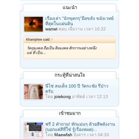
แนะนำ
เรื่องเล่า "นักขุดกรุ"มือขลัง ขมังเวทย์
ที่สุดในแผ่นดิน
wanwi
ตอบ
เมื่อวาน เวลา 10:22
Khamphee said:
↑
วัตถุมงคล ถือเป็น สิ่งมงคล สักการะอย่างหนึ่ง
แต่ ที่ เป็น…
กระทู้ที่น่าสนใจ
นี่ไช่ สมเด็จ 100 ปี วัดระฆัง รึป่าว
ครับ
โดย
joiekong
อาทิตย์ เวลา 12:13
เข้าชมมาก
ฟรี 2 คำถาม! ทักแม่นๆ ด้วยสีพลังงาน
(บอกแค่สีที่ใช่ รู้เรื่องหมด)...
โดย
Maewfah
อังคาร เวลา 04:33