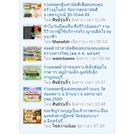
ร่วมทอดกฐินสามัคคีเพื่อสมทบทุน
สร้างอุโบสถ วัดปากตกสามัคคี
จ.เพชรบูรณ์ 30-31ตค.69
โดย
ศิษย์รุ่นจิ๋ว
อังคาร เวลา 11:05
ทำไมวันนี้คนถึงเชื่อรีวิวน้อยลง? รวม
รีวิวจากผู้ใช้บริการจริง ญาณฮีลใจ by
แมวฟ้า
โดย
Maewfah
เมื่อวาน เวลา 00:13
ทอดผ้าป่าสามัคคีสมทบกองทุนเผยแผ่
ธรรมทางวิทยุ (๑๒ ส.ค. ๒๕๖๙)
โดย
watsritawee
อังคาร เวลา 01:44
ร่วมทอดผ้าป่าสงเคราะห์เด็กด้อยโอ
กาศ รร.หมู่บ้านเด็ก-มูลนิธิเด็ก
กาญจนบุรี...
โดย
ศิษย์รุ่นจิ๋ว
อังคาร เวลา 10:37
ร่วมทอดกฐินสมทบทุนสร้างเมรุ วัด
ทองหลาง อ.บ้านนา จ.นครนายก
1พย.2569
โดย
ศิษย์รุ่นจิ๋ว
อังคาร เวลา 10:48
ขอเชิญร่วมบุญเป็นเจ้าภาพกระเบื้อง
มุงหลังคากุฏิสงฆ์ วัดล่องกะเบา
อ.อินทร์บุรี...
โดย
ไข่หวานน้อย
พุธ เวลา 07:30