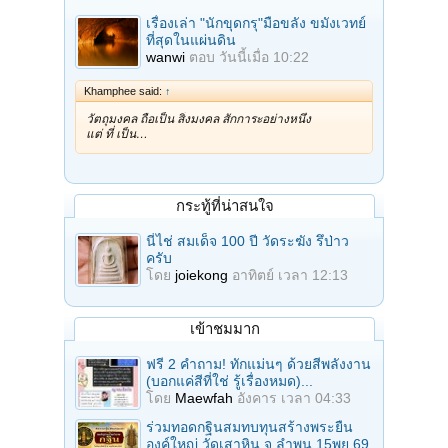
เรื่องเล่า "นักขุดกรุ"มือขลัง ขมังเวทย์
ที่สุดในแผ่นดิน
wanwi
ตอบ
วันนี้เมื่อ 10:22
Khamphee said:
↑
วัตถุมงคล ถือเป็น สิ่งมงคล สักการะอย่างหนึ่ง
แต่ ที่ เป็น…
กระทู้ที่น่าสนใจ
นี่ไช่ สมเด็จ 100 ปี วัดระฆัง รึป่าว
ครับ
โดย
joiekong
อาทิตย์ เวลา 12:13
เข้าชมมาก
ฟรี 2 คำถาม! ทักแม่นๆ ด้วยสีพลังงาน
(บอกแค่สีที่ใช่ รู้เรื่องหมด)...
โดย
Maewfah
อังคาร เวลา 04:33
ร่วมทอดกฐินสมทบทุนสร้างพระยืน
องค์ใหญ่ วัดเสาหิน จ.ลําพูน 15พย.69