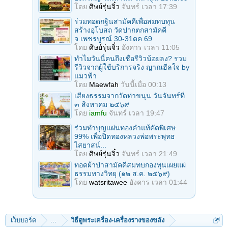
โดย
ศิษย์รุ่นจิ๋ว
จันทร์ เวลา 17:39
ร่วมทอดกฐินสามัคคีเพื่อสมทบทุน
สร้างอุโบสถ วัดปากตกสามัคคี
จ.เพชรบูรณ์ 30-31ตค.69
โดย
ศิษย์รุ่นจิ๋ว
อังคาร เวลา 11:05
ทำไมวันนี้คนถึงเชื่อรีวิวน้อยลง? รวม
รีวิวจากผู้ใช้บริการจริง ญาณฮีลใจ by
แมวฟ้า
โดย
Maewfah
วันนี้เมื่อ 00:13
เสียงธรรมจากวัดท่าขนุน วันจันทร์ที่
๓ สิงหาคม ๒๕๖๙
โดย
iamfu
จันทร์ เวลา 19:47
ร่วมทําบุญแผ่นทองคำแท้คัดพิเศษ
99% เพื่อปิดทองหลวงพ่อพระพุทธ
ไสยาสน์...
โดย
ศิษย์รุ่นจิ๋ว
จันทร์ เวลา 21:49
ทอดผ้าป่าสามัคคีสมทบกองทุนเผยแผ่
ธรรมทางวิทยุ (๑๒ ส.ค. ๒๕๖๙)
โดย
watsritawee
อังคาร เวลา 01:44
เว็บบอร์ด
...
วิธีดูพระเครื่อง-เครื่องรางของขลัง