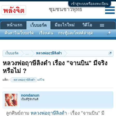
เข้าสู่ระบบหรือลงทะเบียน
ชุมชนชาวพุทธ
หน้าแรก
มีอะไรใหม่
วิดีโอ
เว็บบอร์ด
ค้นหาในเว็บบอร์ด
เรื่องเด่น
กระทู้และโพสต์ล่าสุด
เว็บบอร์ด
...
หลวงพ่อฤๅษีลิงดำ
หลวงพ่อฤาษีลิงดำ เรื่อง "จานบิน" มีจริง
หรือไม่ ?
แท็ก:
หลวงพ่อฤาษีลิงดำ
แก้ไข
nondanun
เป็นที่รู้จักกันดี
ลูกศิษย์ถาม
หลวงพ่อฤาษีลิงดำ
เรื่อง "จานบิน" มี