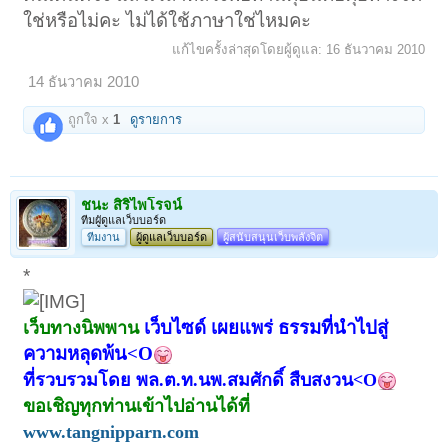
ใช่หรือไม่คะ ไม่ได้ใช้ภาษาใช่ไหมคะ
แก้ไขครั้งล่าสุดโดยผู้ดูแล:
16 ธันวาคม 2010
14 ธันวาคม 2010
ถูกใจ x
1
ดูรายการ
ชนะ สิริไพโรจน์
ทีมผูัดูแลเว็บบอร์ด
ทีมงาน
ผู้ดูแลเว็บบอร์ด
ผู้สนับสนุนเว็บพลังจิต
*
เว็บไซด์ เผยแพร่ ธรรมที่นำไปสู่
เว็บทางนิพพาน
ความหลุดพ้น<O
ที่รวบรวมโดย พล.ต.ท.นพ.สมศักดิ์ สืบสงวน<O
ขอเชิญทุกท่านเข้าไปอ่านได้ที่
www.tangnipparn.com