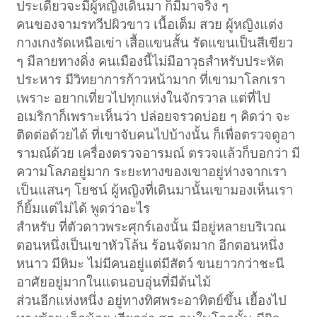
ประเดี๋ยวจะมีผู้หญิงเดินมา ก็มีมาจริง ๆ
คนของจามรทวีปผิวขาว เนื้อเต็ม สวย ผู้หญิงแต่ง
กางเกงรัดเหนือเข่า เสื้อแขนสั้น รัดแขนเป็นสีเขียว
ๆ มีลายทางดิ่ง คนเมืองนี้ไม่มีอาวุธสำหรับประหัต
ประหาร มีวิทยาการก้าวหน้ามาก ที่เขามาโลกเรา
เพราะ อยากเที่ยวไปทุกแห่งในจักรวาล แต่ที่ไป
อเมริกาก็เพราะเห็นว่า ปล่อยจรวดบ่อย ๆ คิดว่า จะ
ติดต่อด้วยได้ ที่เขาจับคนไปบ้างนั้น ก็เพื่อตรวจดูอา
รามณ์ด้วย เครื่องตรวจอารมณ์ ตรวจแล้วก็บอกว่า มี
ความโลภอยู่มาก ระยะทางของเขาอยู่ห่างจากเรา
เป็นแสนๆ โยชน์ ผู้หญิงที่เดินมานั้นเขามองเห็นเรา
ก็ยิ้มแต่ไม่ได้ พูดว่าอะไร
สำหรับ ที่ตัวดาวพระศุกร์เองนั้น มีอยู่หลายบริเวณ
ตอนหนึ่งเป็นเขาหัวโล้น ร้อนจัดมาก อีกตอนหนึ่ง
หนาว มีหิมะ ไม่มีคนอยู่แต่มีสัตว์ ขนยาวกว่าชะนี
อาศัยอยู่มากในแดนอบอุ่นที่มีต้นไม้
ส่วนอีกแห่งหนึ่ง อยู่ทางทิศพระอาทิตย์ขึ้น เยื้องไป