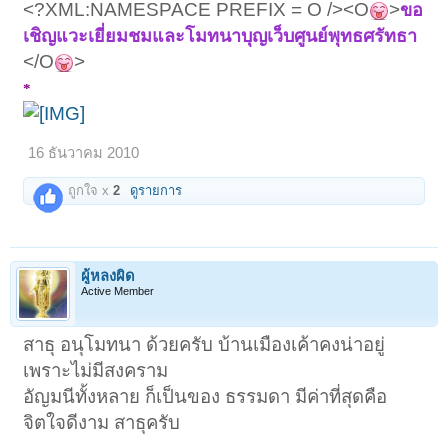
<?XML:NAMESPACE PREFIX = O /><O
>
ขอ
เชิญแวะเยี่ยมชมและโมทนาบุญเว็บศูนย์พุทธศรัทธา
</O
>
*
16 ธันวาคม 2010
ถูกใจ x
2
ดูรายการ
ผู้หลงผิด
Active Member
สาธุ อนุโมทนา ด้วยครับ บ้านเมืองเค้าคงน่าอยู่
เพราะไม่มีสงคราม
อัญมนีทั้งหลาย ก็เป็นของ ธรรมดา มีค่าที่สุดคือ
จิตใจดีงาม สาธุครับ