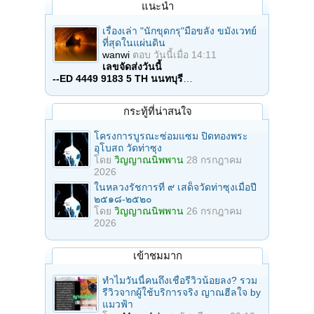
แนะนำ
เรื่องเล่า "นักขุดกรุ"มือขลัง ขมังเวทย์
ที่สุดในแผ่นดิน
wanwi
ตอบ
วันนี้เมื่อ 14:11
เลขจัดส่งวันนี้
--ED 4449 9183 5 TH นนทบุรี
…
กระทู้ที่น่าสนใจ
โครงการบูรณะซ่อมแซม ปิดทองพระ
อุโบสถ วัดท่าซุง
โดย
วิญญาณนิพพาน
28 กรกฎาคม
2026
ในหลวงรัชการที่ ๙ เสด็จวัดท่าซุงเมื่อปี
๒๕๑๘-๒๕๒๐
โดย
วิญญาณนิพพาน
26 กรกฎาคม
2026
เข้าชมมาก
ทำไมวันนี้คนถึงเชื่อรีวิวน้อยลง? รวม
รีวิวจากผู้ใช้บริการจริง ญาณฮีลใจ by
แมวฟ้า