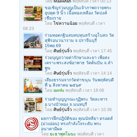
โดย
Maewfah
พฤหัสบดี เวลา 00:13
ขอเชิญร่วมบุญเป็นเจ้าภาพถวายพระ
อุปคุต 9 นิ้ว เนื้อทองเหลือง วัดปงค์
เชียงราย
โดย
ไข่หวานน้อย
พฤหัสบดี เวลา
08:23
ร่วมทอดกฐินสมทบทุนสร้างอุโบสถ วัด
สุพีรอนวนาราม จ.ปราจีนบุรี
15พย.69
โดย
ศิษย์รุ่นจิ๋ว
พฤหัสบดี เวลา 17:45
ร่วมบุญถวายค่ารักษาและยา เพื่อสง
เคราะพระสงฆ์อาพาธ วัดต้นปัน จ.ลํา
พูน
โดย
ศิษย์รุ่นจิ๋ว
พฤหัสบดี เวลา 14:14
เสียงธรรมจากวัดท่าขนุน วันพฤหัสบดี
ที่ ๖ สิงหาคม ๒๕๖๙
โดย
iamfu
พฤหัสบดี เวลา 18:06
ร่วมทําบุญบูรณะกุฏิพระ วัดละหาร
อ.บางบัวทอง จ.นนทบุรี
โดย
ศิษย์รุ่นจิ๋ว
พฤหัสบดี เวลา 10:36
ผลการฝึกปฎิบัติของ คุณนัทลียา ดรอดส์
(ม่วงอ่อน) ทรงกำลังใจระดับ พระ
อนาคามีผล
โดย
ยะธาพุทโมนะ
พฤหัสบดี เวลา