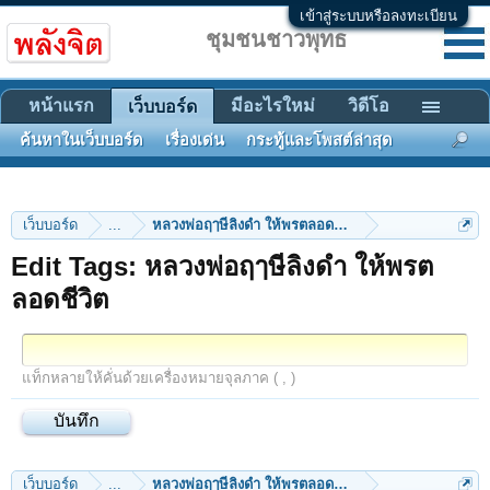
เข้าสู่ระบบหรือลงทะเบียน
ชุมชนชาวพุทธ
หน้าแรก
มีอะไรใหม่
วิดีโอ
เว็บบอร์ด
ค้นหาในเว็บบอร์ด
เรื่องเด่น
กระทู้และโพสต์ล่าสุด
เว็บบอร์ด
...
หลวงพ่อฤๅษีลิงดำ ให้พรตลอดชีวิต
Edit Tags: หลวงพ่อฤๅษีลิงดำ ให้พรต
ลอดชีวิต
แท็กหลายให้คั่นด้วยเครื่องหมายจุลภาค ( , )
เว็บบอร์ด
...
หลวงพ่อฤๅษีลิงดำ ให้พรตลอดชีวิต