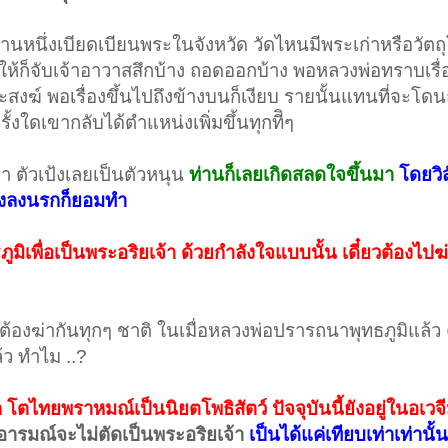
านหนึ่งเบียดเบียนพระในจังหวัด วัดไหนมีพระเก่าหรือวัตถ
้ก็จับเจ้าอาวาสสึกบ้าง ถอดออกบ้าง พอหลวงพ่อทราบเรื่อ
์ พอเรื่องขึ้นไปถึงข้างบนก็เงียบ รายนั้นแทนที่จะโดน
ใดเขากลับได้ตำแหน่งเพิ่มขึ้นทุกทีิๆ
า ตัวเป้งเลยเป็นตัวหนุน
ท่านก็เลยเกิดสลดใจขึ้นมา
โดยวิ
ทั่งลงนรกก็ยอมทำ
ภูมิเพื่อเป็นพระอริยเจ้า ด้วยกำลังใจแบบนั้น เดี๋ยวต้องไปฆ
็ต้องฆ่ากันทุกๆ ชาติ ในเมื่อหลวงพ่อปรารถนาพุทธภูมิแล้ว 
้ว ทำไม ..?
โตไทยพราหมณ์เป็นนิยตโพธิสัตว์ ปัจจุบันนี้ยังอยู่ในอเวจ
มอารมณ์จะไม่ตัดเป็นพระอริยเจ้า
เป็นได้แค่เทียบเท่าเท่านั้น