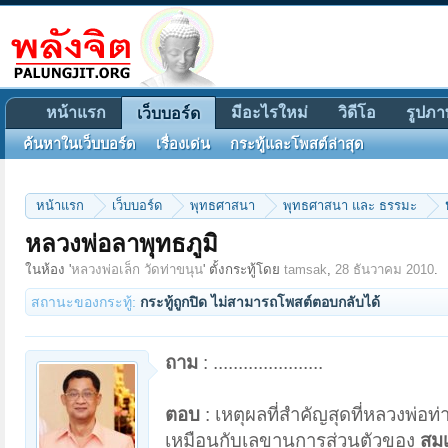
หน้าแรก
มีอะไรใหม่
วิดีโอ
รูปภา
เว็บบอร์ด
ค้นหาในเว็บบอร์ด
เรื่องเด่น
กระทู้และโพสต์ล่าสุด
หน้าแรก
เว็บบอร์ด
พุทธศาสนา
พุทธศาสนา และ ธรรมะ
หลวงพ่อลาพุทธภูมิ
ในห้อง '
หลวงพ่อเล็ก วัดท่าขนุน
' ตั้งกระทู้โดย
tamsak
,
28 ธันวาคม 2010
.
สถานะของกระทู้:
กระทู้ถูกปิด ไม่สามารถโพสต์ตอบกลับได้
ถาม
: ......................
ตอบ
: เหตุผลที่สำคัญสุดที่หลวงพ่อท
เหมือนกับเลขานุการส่วนตัวของ
สมเ