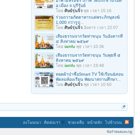
อาพาธหรือชราภาพ วัดประชานิรมิต
อ.เมือง จ.บุรีรัมย์
โดย
ศิษย์รุ่นจิ๋ว
พุธ เวลา 15:16
ร่วมถวายภัตตาหารแด่พระภิกษุสงฆ์
1,000 กว่ารูป...
โดย
ศิษย์รุ่นจิ๋ว
อังคาร เวลา 22:07
เสียงธรรมจากวัดท่าขนุน วันอังคารที่
๔ สิงหาคม ๒๕๖๙
โดย
iamfu
พุธ เวลา 10:36
เสียงธรรมจากวัดท่าขนุน วันพุธที่ ๕
สิงหาคม ๒๕๖๙
โดย
iamfu
พุธ เวลา 19:48
ทอดผ้าป่าซื้อSmart TV ใช้เรียน&สอน
พัดลมห้องเรียน พัฒนาสถานศึกษา...
โดย
ศิษย์รุ่นจิ๋ว
พุธ เวลา 10:50
ลงโฆษณา
ติดต่อเรา
ช่วยเหลือ
หน้าหลัก
ไปข้างบน
ข้อกำหนดและกฎ