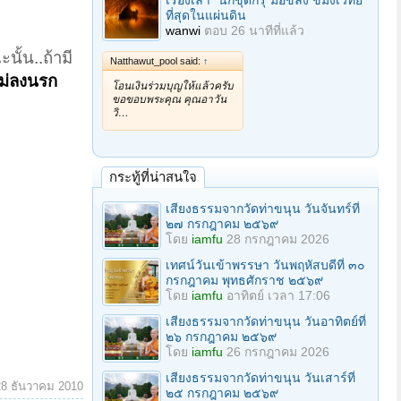
เรื่องเล่า "นักขุดกรุ"มือขลัง ขมังเวทย์
ที่สุดในแผ่นดิน
wanwi
ตอบ
26 นาทีที่แล้ว
ั้น..ถ้ามี
Natthawut_pool said:
↑
ิไม่ลงนรก
โอนเงินร่วมบุญให้แล้วครับ
ขอขอบพระคุณ คุณอาวัน
วิ…
กระทู้ที่น่าสนใจ
เสียงธรรมจากวัดท่าขนุน วันจันทร์ที่
๒๗ กรกฎาคม ๒๕๖๙
โดย
iamfu
28 กรกฎาคม 2026
เทศน์วันเข้าพรรษา วันพฤหัสบดีที่ ๓๐
กรกฎาคม พุทธศักราช ๒๕๖๙
โดย
iamfu
อาทิตย์ เวลา 17:06
เสียงธรรมจากวัดท่าขนุน วันอาทิตย์ที่
๒๖ กรกฎาคม ๒๕๖๙
โดย
iamfu
26 กรกฎาคม 2026
เสียงธรรมจากวัดท่าขนุน วันเสาร์ที่
28 ธันวาคม 2010
๒๕ กรกฎาคม ๒๕๖๙