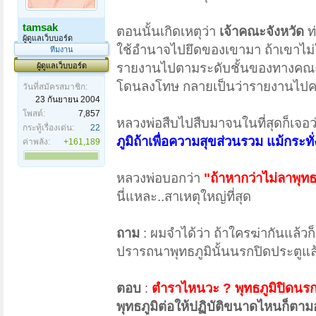
tamsak
ตอนนั้นเกิดเหตุว่า
เจ้าคณะจังหวัด
ท่
ผู้ดูแลเว็บบอร์ด
ใช้อำนาจไปยึดของเขามา ถ้าเขาไม่ให
ทีมงาน
รายงานไปตามระดับชั้นของทางคณะสงฆ
ผู้ดูแลเว็บบอร์ด
โดนลงโทษ กลายเป็นว่ารายงานไปครั้ง
วันที่สมัครสมาชิก:
23 กันยายน 2004
โพสต์:
7,857
หลวงพ่อสืบไปสืบมาจนในที่สุดก็เจอว่
กระทู้เรื่องเด่น:
22
ภูมิถ้าเพื่อความสุขส่วนรวม แม้กระ
ค่าพลัง:
+161,189
หลวงพ่อบอกว่า
"ถ้าหากว่าไม่ลาพุทธ
นี่แหละ..สาเหตุใหญ่ที่สุด
ถาม
: ผมจำได้ว่า ถ้าใครฆ่ากันแล้วก
ปรารถนาพุทธภูมินั้นนรกปิดประตูแล
ตอบ
:
ตำราไหนวะ ? พุทธภูมิปิดนรก 
พุทธภูมิต่อให้ปฏิบัติขนาดไหนก็ตา