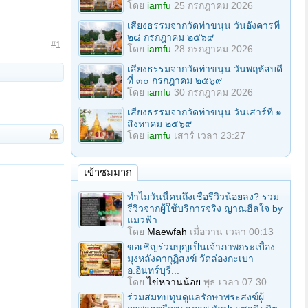
โดย
iamfu
25 กรกฎาคม 2026
เสียงธรรมจากวัดท่าขนุน วันอังคารที่
๒๘ กรกฎาคม ๒๕๖๙
#1
โดย
iamfu
28 กรกฎาคม 2026
เสียงธรรมจากวัดท่าขนุน วันพฤหัสบดี
ที่ ๓๐ กรกฎาคม ๒๕๖๙
โดย
iamfu
30 กรกฎาคม 2026
เสียงธรรมจากวัดท่าขนุน วันเสาร์ที่ ๑
สิงหาคม ๒๕๖๙
โดย
iamfu
เสาร์ เวลา 23:27
เข้าชมมาก
ทำไมวันนี้คนถึงเชื่อรีวิวน้อยลง? รวม
รีวิวจากผู้ใช้บริการจริง ญาณฮีลใจ by
แมวฟ้า
โดย
Maewfah
เมื่อวาน เวลา 00:13
ขอเชิญร่วมบุญเป็นเจ้าภาพกระเบื้อง
มุงหลังคากุฏิสงฆ์ วัดล่องกะเบา
อ.อินทร์บุรี...
โดย
ไข่หวานน้อย
พุธ เวลา 07:30
ร่วมสมทบทุนดูแลรักษาพระสงฆ์ผู้