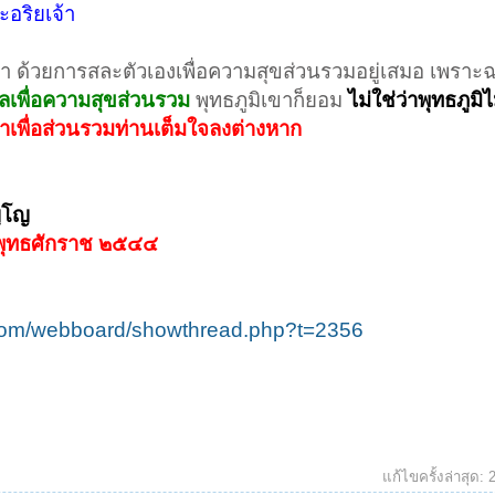
ะอริยเจ้า
 ด้วยการสละตัวเองเพื่อความสุขส่วนรวมอยู่เสมอ เพราะฉะน
ีลเพื่อความสุขส่วนรวม
พุทธภูมิเขาก็ยอม
ไม่ใช่ว่าพุทธภูม
ี่ทำเพื่อส่วนรวมท่านเต็มใจลงต่างหาก
ฺโญ
์ พุทธศักราช ๒๕๔๔
com/webboard/showthread.php?t=2356
แก้ไขครั้งล่าสุด: