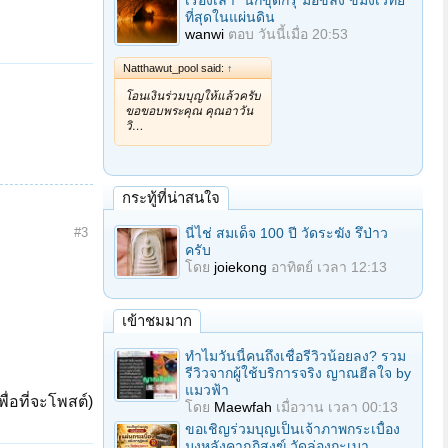
เรื่องเล่า "นักขุดกรุ"มือขลัง ขมังเวทย์
ที่สุดในแผ่นดิน
wanwi
ตอบ
วันนี้เมื่อ 20:53
Natthawut_pool said:
↑
โอนเงินร่วมบุญให้แล้วครับ
ขอขอบพระคุณ คุณอาวัน
วิ…
กระทู้ที่น่าสนใจ
#3
นี่ไช่ สมเด็จ 100 ปี วัดระฆัง รึป่าว
ครับ
โดย
joiekong
อาทิตย์ เวลา 12:13
เข้าชมมาก
ทำไมวันนี้คนถึงเชื่อรีวิวน้อยลง? รวม
รีวิวจากผู้ใช้บริการจริง ญาณฮีลใจ by
แมวฟ้า
ื่อที่จะโพสต์)
โดย
Maewfah
เมื่อวาน เวลา 00:13
ขอเชิญร่วมบุญเป็นเจ้าภาพกระเบื้อง
มุงหลังคากุฏิสงฆ์ วัดล่องกะเบา