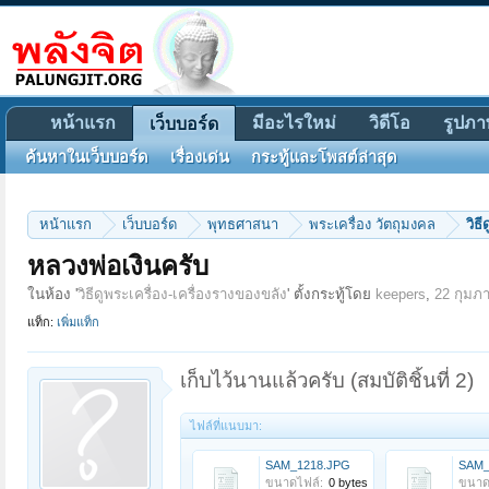
หน้าแรก
มีอะไรใหม่
วิดีโอ
รูปภา
เว็บบอร์ด
ค้นหาในเว็บบอร์ด
เรื่องเด่น
กระทู้และโพสต์ล่าสุด
หน้าแรก
เว็บบอร์ด
พุทธศาสนา
พระเครื่อง วัตถุมงคล
วิธ
หลวงพ่อเงินครับ
ในห้อง '
วิธีดูพระเครื่อง-เครื่องรางของขลัง
' ตั้งกระทู้โดย
keepers
,
22 กุมภา
แท็ก:
เพิ่มแท็ก
เก็บไว้นานแล้วครับ (สมบัติชิ้นที่ 2)
ไฟล์ที่แนบมา:
SAM_1218.JPG
SAM_
ขนาดไฟล์:
0 bytes
ขนาด