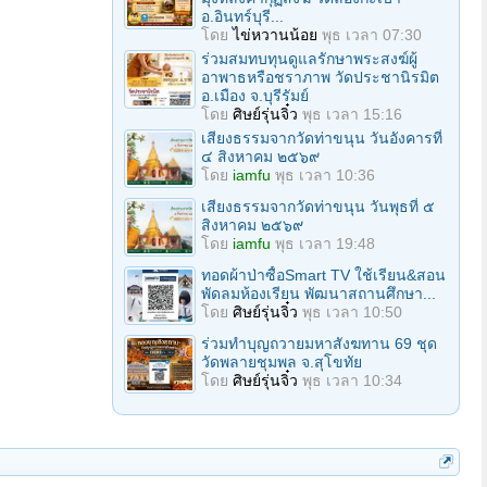
อ.อินทร์บุรี...
โดย
ไข่หวานน้อย
พุธ เวลา 07:30
ร่วมสมทบทุนดูแลรักษาพระสงฆ์ผู้
อาพาธหรือชราภาพ วัดประชานิรมิต
อ.เมือง จ.บุรีรัมย์
โดย
ศิษย์รุ่นจิ๋ว
พุธ เวลา 15:16
เสียงธรรมจากวัดท่าขนุน วันอังคารที่
๔ สิงหาคม ๒๕๖๙
โดย
iamfu
พุธ เวลา 10:36
เสียงธรรมจากวัดท่าขนุน วันพุธที่ ๕
สิงหาคม ๒๕๖๙
โดย
iamfu
พุธ เวลา 19:48
ทอดผ้าป่าซื้อSmart TV ใช้เรียน&สอน
พัดลมห้องเรียน พัฒนาสถานศึกษา...
โดย
ศิษย์รุ่นจิ๋ว
พุธ เวลา 10:50
ร่วมทําบุญถวายมหาสังฆทาน 69 ชุด
วัดพลายชุมพล จ.สุโขทัย
โดย
ศิษย์รุ่นจิ๋ว
พุธ เวลา 10:34