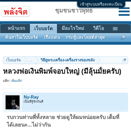
เข้าสู่ระบบหรือลงทะเบียน
ชุมชนชาวพุทธ
หน้าแรก
มีอะไรใหม่
วิดีโอ
เว็บบอร์ด
ค้นหาในเว็บบอร์ด
เรื่องเด่น
กระทู้และโพสต์ล่าสุด
เว็บบอร์ด
...
วิธีดูพระเครื่อง-เครื่องรางของขลัง
หลวงพ่อเงินพิมพ์จอบใหญ่ (มีลุ้นมั้ยครับ)
แท็ก:
เพิ่มแท็ก
Ny-Ray
เป็นที่รู้จักกันดี
รบกวนท่านพี่ทั้งหลาย ช่วยดูให้ผมหน่อยครับ เต็มที่
ได้เลยนะ...ไม่ว่ากัน