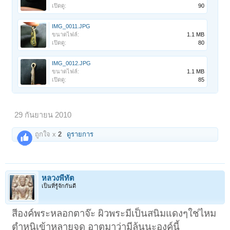
เปิดดู:
90
IMG_0011.JPG
ขนาดไฟล์:
1.1 MB
เปิดดู:
80
IMG_0012.JPG
ขนาดไฟล์:
1.1 MB
เปิดดู:
85
29 กันยายน 2010
ถูกใจ x
2
ดูรายการ
หลวงพี่ทัต
เป็นที่รู้จักกันดี
สีองค์พระหลอกตาจ๊ะ ผิวพระมีเป็นสนิมแดงๆใช่ไหม
ตำหนิเข้าหลายจุด อาตมาว่ามีลุ้นนะองค์นี้