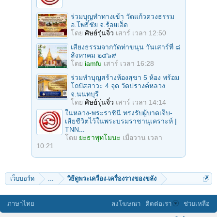
ร่วมบุญทําทางเข้า วัดแก้วดวงธรรม
อ.โพธิ์ชัย จ.ร้อยเอ็ด
โดย
ศิษย์รุ่นจิ๋ว
เสาร์ เวลา 12:50
เสียงธรรมจากวัดท่าขนุน วันเสาร์ที่ ๘
สิงหาคม ๒๕๖๙
โดย
iamfu
เสาร์ เวลา 16:28
ร่วมทําบุญสร้างห้องสุขา 5 ห้อง พร้อม
โถปัสสาวะ 4 จุด วัดปรางค์หลวง
จ.นนทบุรี
โดย
ศิษย์รุ่นจิ๋ว
เสาร์ เวลา 14:14
ในหลวง-พระราชินี ทรงรับผู้บาดเจ็บ-
เสียชีวิตไว้ในพระบรมราชานุเคราะห์ |
TNN...
โดย
ยะธาพุทโมนะ
เมื่อวาน เวลา
10:21
เว็บบอร์ด
...
วิธีดูพระเครื่อง-เครื่องรางของขลัง
ภาษาไทย
ลงโฆษณา
ติดต่อเรา
ช่วยเหลือ