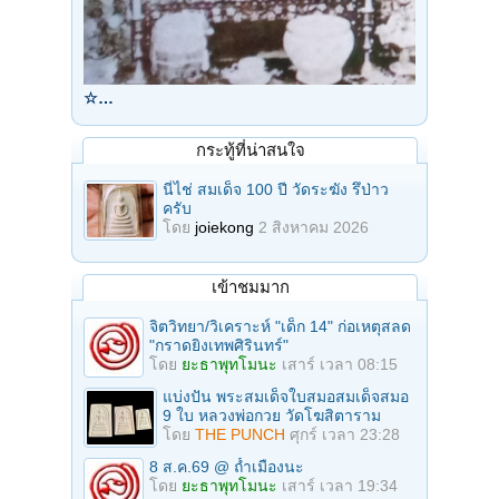
☆…
กระทู้ที่น่าสนใจ
นี่ไช่ สมเด็จ 100 ปี วัดระฆัง รึป่าว
ครับ
โดย
joiekong
2 สิงหาคม 2026
เข้าชมมาก
จิตวิทยา/วิเคราะห์ "เด็ก 14" ก่อเหตุสลด
"กราดยิงเทพศิรินทร์"
โดย
ยะธาพุทโมนะ
เสาร์ เวลา 08:15
แบ่งปัน พระสมเด็จใบสมอสมเด็จสมอ
9 ใบ หลวงพ่อกวย วัดโฆสิตาราม
โดย
THE PUNCH
ศุกร์ เวลา 23:28
8 ส.ค.69 @ ถ้ำเมืองนะ
โดย
ยะธาพุทโมนะ
เสาร์ เวลา 19:34