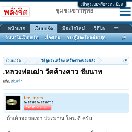
เข้าสู่ระบบหรือลงทะเบียน
ชุมชนชาวพุทธ
หน้าแรก
มีอะไรใหม่
วิดีโอ
เว็บบอร์ด
ค้นหาในเว็บบอร์ด
เรื่องเด่น
กระทู้และโพสต์ล่าสุด
เว็บบอร์ด
...
วิธีดูพระเครื่อง-เครื่องรางของขลัง
.หลวงพ่อเฒ่า วัดค้างคาว ชัยนาท
แท็ก:
เพิ่มแท็ก
tee_tores
กะยิราเจ กะยิราเถนัง
สมาชิก Premium
ถ้าเค้าจะขอเช่า ประมาณ ใหน ดี ครับ