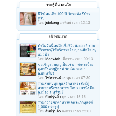
กระทู้ที่น่าสนใจ
นี่ไช่ สมเด็จ 100 ปี วัดระฆัง รึป่าว
ครับ
โดย
joiekong
อาทิตย์ เวลา 12:13
เข้าชมมาก
ทำไมวันนี้คนถึงเชื่อรีวิวน้อยลง? รวม
รีวิวจากผู้ใช้บริการจริง ญาณฮีลใจ by
แมวฟ้า
โดย
Maewfah
เมื่อวาน เวลา 00:13
ขอเชิญร่วมบุญเป็นเจ้าภาพกระเบื้อง
มุงหลังคากุฏิสงฆ์ วัดล่องกะเบา
อ.อินทร์บุรี...
โดย
ไข่หวานน้อย
พุธ เวลา 07:30
ร่วมสมทบทุนดูแลรักษาพระสงฆ์ผู้
อาพาธหรือชราภาพ วัดประชานิรมิต
อ.เมือง จ.บุรีรัมย์
โดย
ศิษย์รุ่นจิ๋ว
พุธ เวลา 15:16
ร่วมถวายภัตตาหารแด่พระภิกษุสงฆ์
1,000 กว่ารูป...
โดย
ศิษย์รุ่นจิ๋ว
อังคาร เวลา 22:07