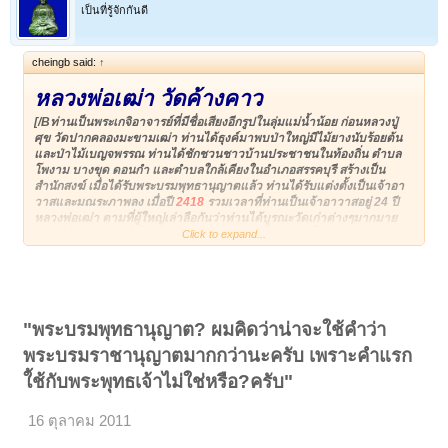
เป็นที่รู้จักกันดี
cheingb said:
↑
หลวงพ่อเฒ่า วัดค้างคาว
[/Bท่านเป็นพระเกจิอาจารย์ที่มีชื่อเสียงอีกรูปในลุ่มแม่น้ำน้อย ก่อนหลวงปู่
ศุข วัดปากคลองมะขามเฒ่า ท่านได้ธุงค์มาพบป่าใหญ่มีไม้ยางนับร้อยต้น
และป่าไม้เบญจพรรณ ท่านได้ชักชวนชาวบ้านประชาชนในท้องถิ่น ตำบล
โพงาม บางขุด ดอนกำ และตำบลใกล้เคียงในอำเภอสรรคบุรี สร้างเป็น
สำนักสงฆ์ เมื่อได้รับพระบรมพุทธานุญาตแล้ว ท่านได้รับแต่งตั้งเป็นเจ้าอา
วาสและมณระภาพลง เมื่อปี
2418
รวมเวลาที่ท่านเป็นเจ้าอาวาสอยู่ 24 ปี
หลวงพ่อเฒ่า ตามที่ผู้ใหญ่เล่าลือกันว่าท่านได้บูรณะวัดเก่าต่างๆมากมาย
และมีชื่อเสียงเป็นที่เลื่องลือว่า "เทพเจ้าลุ่มแม่น้ำน้อย" ทั้งจังหวัดใกล้เคียง
Click to expand...
และห่างไหลวัตถุมงคล ที่เลื่องลือสมัยนั้น คือ
"ผ้าแดง"
และ
"ตะกรุดโทน"
ท่านได้จัดทำถวาย ในหลวงรัชกาลที่ 4 เมื่อ พ.ศ.2396 ตีเชียงใหม่ ครั้งที่2
แต่สงครามได้เสร็จสิ้นก่อน จึงได้นำมาแจกจ่ายลูกศิษย์ของท่าน ปัจจุบันนี้
หาได้ยาก
นอกจากลูกหลานที่สืบทอดกันมา จะมีชิ้นส่วนของผ้าแดงโดยมี
อักขระขอมอยู่ ชิ้นละสองตัวเท่านั้นหลังจากที่ท่านมรณะภาพแล้ว เมื่อ
"พระบรมพุทธานุญาต? ผมคิดว่าน่าจะใช้คำว่า
พ.ศ.2497 บรรดาลูกศิษย์ได้ร่วมกันสร้างรูปเหมือนของท่าน ปัจจุบัน
ประดิษฐานอยู่ในมณฑป ซึ่งเป็นที่เคารพสักการะแก่บุคคลทั้งใกล้และไกล
พระบรมราชานุญาตมากกว่านะครับ เพราะคำแรก
ต่างมากราบไหว้และแก้บนไม่เว้นแต่ละวัน
ใ้ช้กับพระพุทธเจ้าไม่ใช่หรือ?ครับ"
16 ตุลาคม 2011