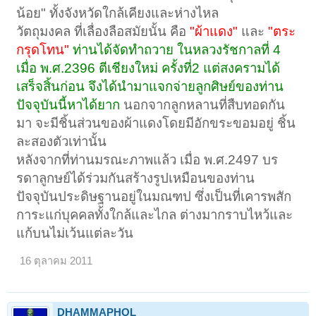
น้อย" ทั้งจังหวัดใกล้เคียงและห่างไหล
วัตถุมงคล ที่เลื่องลือสมัยนั้น คือ
"ผ้าแดง"
และ
"ตระ
กรุดโทน"
ท่านได้จัดทำถวาย ในหลวงรัชกาลที่ 4
เมื่อ พ.ศ.2396 ตีเชียงใหม่ ครั้งที่2 แต่สงครามได้
เสร็จสิ้นก่อน จึงได้นำมาแจกจ่ายลูกศิษย์ของท่าน
ปัจจุบันนี้หาได้ยาก
นอกจากลูกหลานที่สืบทอดกัน
มา จะมีชิ้นส่วนของผ้าแดงโดยมีอักขระขอมอยู่ ชิ้น
ละสองตัวเท่านั้น
หลังจากที่ท่านมรณะภาพแล้ว เมื่อ พ.ศ.2497 บร
รดาลูกษย์ได้ร่วมกันสร้างรูปเหมือนของท่าน
ปัจจุบันประดิษฐานอยู่ในมณฑป ซึ่งเป็นที่เคารพสัก
การะแก่บุคคลทั้งใกล้และไกล ต่างมากราบไหว้และ
แก้บนไม่เว้นแต่ละวัน
16 ตุลาคม 2011
DHAMMAPHOL