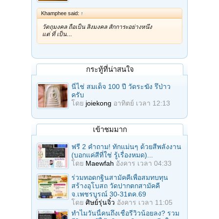
Khamphee said:
↑
วัตถุมงคล ถือเป็น สิ่งมงคล สักการะอย่างหนึ่ง
แต่ ที่ เป็น…
กระทู้ที่น่าสนใจ
นี่ไช่ สมเด็จ 100 ปี วัดระฆัง รึป่าว
ครับ
โดย
joiekong
อาทิตย์ เวลา 12:13
เข้าชมมาก
ฟรี 2 คำถาม! ทักแม่นๆ ด้วยสีพลังงาน
(บอกแค่สีที่ใช่ รู้เรื่องหมด)...
โดย
Maewfah
อังคาร เวลา 04:33
ร่วมทอดกฐินสามัคคีเพื่อสมทบทุน
สร้างอุโบสถ วัดปากตกสามัคคี
จ.เพชรบูรณ์ 30-31ตค.69
โดย
ศิษย์รุ่นจิ๋ว
อังคาร เวลา 11:05
ทำไมวันนี้คนถึงเชื่อรีวิวน้อยลง? รวม