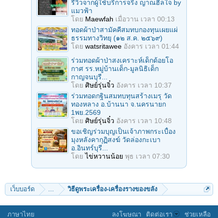
รีวิวจากผู้ใช้บริการจริง ญาณฮีลใจ by
แมวฟ้า
โดย
Maewfah
เมื่อวาน เวลา 00:13
ทอดผ้าป่าสามัคคีสมทบกองทุนเผยแผ่
ธรรมทางวิทยุ (๑๒ ส.ค. ๒๕๖๙)
โดย
watsritawee
อังคาร เวลา 01:44
ร่วมทอดผ้าป่าสงเคราะห์เด็กด้อยโอ
กาศ รร.หมู่บ้านเด็ก-มูลนิธิเด็ก
กาญจนบุรี...
โดย
ศิษย์รุ่นจิ๋ว
อังคาร เวลา 10:37
ร่วมทอดกฐินสมทบทุนสร้างเมรุ วัด
ทองหลาง อ.บ้านนา จ.นครนายก
1พย.2569
โดย
ศิษย์รุ่นจิ๋ว
อังคาร เวลา 10:48
ขอเชิญร่วมบุญเป็นเจ้าภาพกระเบื้อง
มุงหลังคากุฏิสงฆ์ วัดล่องกะเบา
อ.อินทร์บุรี...
โดย
ไข่หวานน้อย
พุธ เวลา 07:30
เว็บบอร์ด
...
วิธีดูพระเครื่อง-เครื่องรางของขลัง
ภาษาไทย
ลงโฆษณา
ติดต่อเรา
ช่วยเหลือ