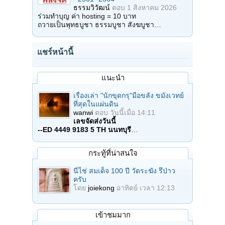
ธรรมวิวัฒน์
ตอบ
1 สิงหาคม 2026
ร่วมทำบุญ ค่า hosting = 10 บาท
ถวายเป็นพุทธบูชา ธรรมบูชา สังฆบูชา…
แชร์หน้านี้
แนะนำ
เรื่องเล่า "นักขุดกรุ"มือขลัง ขมังเวทย์
ที่สุดในแผ่นดิน
wanwi
ตอบ
วันนี้เมื่อ 14:11
เลขจัดส่งวันนี้
--ED 4449 9183 5 TH นนทบุรี
…
กระทู้ที่น่าสนใจ
นี่ไช่ สมเด็จ 100 ปี วัดระฆัง รึป่าว
ครับ
โดย
joiekong
อาทิตย์ เวลา 12:13
เข้าชมมาก