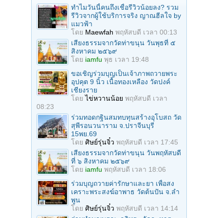
ทำไมวันนี้คนถึงเชื่อรีวิวน้อยลง? รวม
รีวิวจากผู้ใช้บริการจริง ญาณฮีลใจ by
แมวฟ้า
โดย
Maewfah
พฤหัสบดี เวลา 00:13
เสียงธรรมจากวัดท่าขนุน วันพุธที่ ๕
สิงหาคม ๒๕๖๙
โดย
iamfu
พุธ เวลา 19:48
ขอเชิญร่วมบุญเป็นเจ้าภาพถวายพระ
อุปคุต 9 นิ้ว เนื้อทองเหลือง วัดปงค์
เชียงราย
โดย
ไข่หวานน้อย
พฤหัสบดี เวลา
08:23
ร่วมทอดกฐินสมทบทุนสร้างอุโบสถ วัด
สุพีรอนวนาราม จ.ปราจีนบุรี
15พย.69
โดย
ศิษย์รุ่นจิ๋ว
พฤหัสบดี เวลา 17:45
เสียงธรรมจากวัดท่าขนุน วันพฤหัสบดี
ที่ ๖ สิงหาคม ๒๕๖๙
โดย
iamfu
พฤหัสบดี เวลา 18:06
ร่วมบุญถวายค่ารักษาและยา เพื่อสง
เคราะพระสงฆ์อาพาธ วัดต้นปัน จ.ลํา
พูน
โดย
ศิษย์รุ่นจิ๋ว
พฤหัสบดี เวลา 14:14