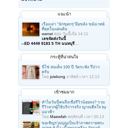
แนะนำ
เรื่องเล่า "นักขุดกรุ"มือขลัง ขมังเวทย์
ที่สุดในแผ่นดิน
wanwi
ตอบ
วันนี้เมื่อ 14:11
เลขจัดส่งวันนี้
--ED 4449 9183 5 TH นนทบุรี
…
กระทู้ที่น่าสนใจ
นี่ไช่ สมเด็จ 100 ปี วัดระฆัง รึป่าว
ครับ
โดย
joiekong
อาทิตย์ เวลา 12:13
เข้าชมมาก
ทำไมวันนี้คนถึงเชื่อรีวิวน้อยลง? รวม
รีวิวจากผู้ใช้บริการจริง ญาณฮีลใจ by
แมวฟ้า
โดย
Maewfah
พฤหัสบดี เวลา 00:13
ขอเชิญร่วมบุญเป็นเจ้าภาพถวายพระ
อุปคุต 9 นิ้ว เนื้อทองเหลือง วัดปงค์