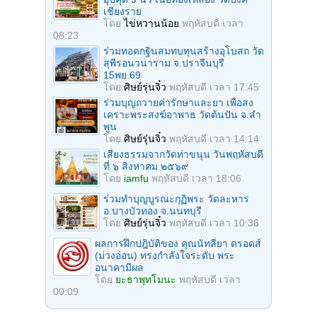
เชียงราย
โดย
ไข่หวานน้อย
พฤหัสบดี เวลา
08:23
ร่วมทอดกฐินสมทบทุนสร้างอุโบสถ วัด
สุพีรอนวนาราม จ.ปราจีนบุรี
15พย.69
โดย
ศิษย์รุ่นจิ๋ว
พฤหัสบดี เวลา 17:45
ร่วมบุญถวายค่ารักษาและยา เพื่อสง
เคราะพระสงฆ์อาพาธ วัดต้นปัน จ.ลํา
พูน
โดย
ศิษย์รุ่นจิ๋ว
พฤหัสบดี เวลา 14:14
เสียงธรรมจากวัดท่าขนุน วันพฤหัสบดี
ที่ ๖ สิงหาคม ๒๕๖๙
โดย
iamfu
พฤหัสบดี เวลา 18:06
ร่วมทําบุญบูรณะกุฏิพระ วัดละหาร
อ.บางบัวทอง จ.นนทบุรี
โดย
ศิษย์รุ่นจิ๋ว
พฤหัสบดี เวลา 10:36
ผลการฝึกปฎิบัติของ คุณนัทลียา ดรอดส์
(ม่วงอ่อน) ทรงกำลังใจระดับ พระ
อนาคามีผล
โดย
ยะธาพุทโมนะ
พฤหัสบดี เวลา
00:09