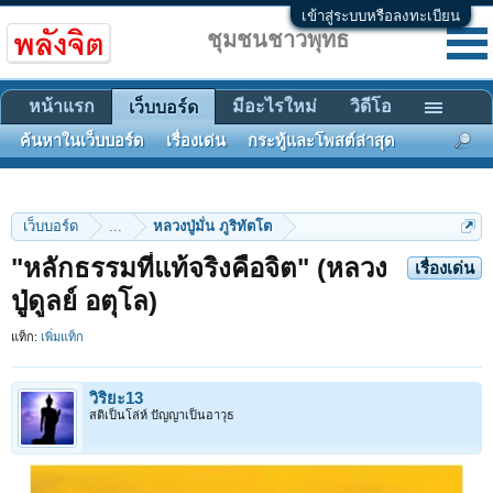
เข้าสู่ระบบหรือลงทะเบียน
ชุมชนชาวพุทธ
หน้าแรก
มีอะไรใหม่
วิดีโอ
เว็บบอร์ด
ค้นหาในเว็บบอร์ด
เรื่องเด่น
กระทู้และโพสต์ล่าสุด
เว็บบอร์ด
...
หลวงปู่มั่น ภูริทัตโต
"หลักธรรมที่แท้จริงคือจิต" (หลวง
เรื่องเด่น
ปู่ดูลย์ อตุโล)
แท็ก:
เพิ่มแท็ก
วิริยะ13
สติเป็นโล่ห์ ปัญญาเป็นอาวุธ