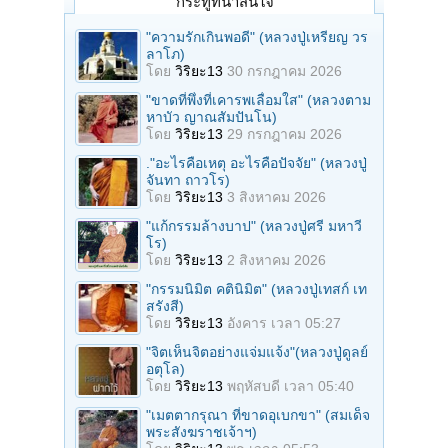
กระทู้ที่น่าสนใจ
"ความรักเกินพอดี" (หลวงปู่เหรียญ วร
ลาโภ)
โดย
วิริยะ13
30 กรกฎาคม 2026
"ขาดที่พึ่งที่เคารพเลื่อมใส" (หลวงตาม
หาบัว ญาณสัมปันโน)
โดย
วิริยะ13
29 กรกฎาคม 2026
."อะไรคือเหตุ อะไรคือปัจจัย" (หลวงปู่
จันทา ถาวโร)
โดย
วิริยะ13
3 สิงหาคม 2026
"แก้กรรมล้างบาป" (หลวงปู่ศรี มหาวี
โร)
โดย
วิริยะ13
2 สิงหาคม 2026
"กรรมนิมิต คตินิมิต" (หลวงปู่เทสก์ เท
สรังสี)
โดย
วิริยะ13
อังคาร เวลา 05:27
"จิตเห็นจิตอย่างแจ่มแจ้ง"(หลวงปู่ดูลย์
อตุโล)
โดย
วิริยะ13
พฤหัสบดี เวลา 05:40
"เมตตากรุณา ที่ขาดอุเบกขา" (สมเด็จ
พระสังฆราชเจ้าฯ)