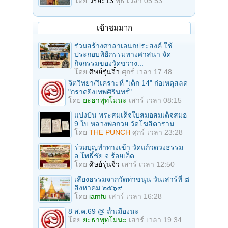
โดย
วิริยะ13
พุธ เวลา 05:53
เข้าชมมาก
ร่วมสร้างศาลาเอนกประสงค์ ใช้
ประกอบพิธีกรรมทางศาสนา จัด
กิจกรรมของวัดขวาง...
โดย
ศิษย์รุ่นจิ๋ว
ศุกร์ เวลา 17:48
จิตวิทยา/วิเคราะห์ "เด็ก 14" ก่อเหตุสลด
"กราดยิงเทพศิรินทร์"
โดย
ยะธาพุทโมนะ
เสาร์ เวลา 08:15
แบ่งปัน พระสมเด็จใบสมอสมเด็จสมอ
9 ใบ หลวงพ่อกวย วัดโฆสิตาราม
โดย
THE PUNCH
ศุกร์ เวลา 23:28
ร่วมบุญทําทางเข้า วัดแก้วดวงธรรม
อ.โพธิ์ชัย จ.ร้อยเอ็ด
โดย
ศิษย์รุ่นจิ๋ว
เสาร์ เวลา 12:50
เสียงธรรมจากวัดท่าขนุน วันเสาร์ที่ ๘
สิงหาคม ๒๕๖๙
โดย
iamfu
เสาร์ เวลา 16:28
8 ส.ค.69 @ ถ้ำเมืองนะ
โดย
ยะธาพุทโมนะ
เสาร์ เวลา 19:34