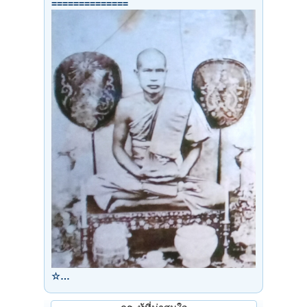
==============
☆…