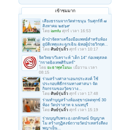
เข้าชมมาก
เสียงธรรมจากวัดท่าขนุน วันศุกร์ที่ ๗
สิงหาคม ๒๕๖๙
โดย
iamfu
ศุกร์ เวลา 16:53
ผ้าป่าจัดหาเครื่องมือแพทย์สำหรับห้อง
อุบัติเหตุและฉุกเฉิน &หอผู้ป่วยวิกฤต...
โดย
ศิษย์รุ่นจิ๋ว
ศุกร์ เวลา 10:17
จิตวิทยา/วิเคราะห์ "เด็ก 14" ก่อเหตุสลด
"กราดยิงเทพศิรินทร์"
โดย
ยะธาพุทโมนะ
เมื่อวาน เวลา
08:15
ร่วมสร้างศาลาเอนกประสงค์ ใช้
ประกอบพิธีกรรมทางศาสนา จัด
กิจกรรมของวัดขวาง...
โดย
ศิษย์รุ่นจิ๋ว
ศุกร์ เวลา 17:48
ร่วมทําบุญสร้างห้องสุขาปลดทุกข์ 30
ห้อง วัดปราสาท จ.นนทบุรี
โดย
ศิษย์รุ่นจิ๋ว
ศุกร์ เวลา 15:19
ร่วมบุญกับพระอ.เอกลักษณ์ ปัญญาค
โม สร้างกุฏิสงฆ์ถวายวัดป่าเทสรังสีดง
พญาเย็น...