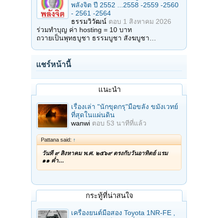
พลังจิต ปี 2552 ...2558 -2559 -2560
- 2561 -2564
ธรรมวิวัฒน์
ตอบ
1 สิงหาคม 2026
ร่วมทำบุญ ค่า hosting = 10 บาท
ถวายเป็นพุทธบูชา ธรรมบูชา สังฆบูชา…
แชร์หน้านี้
แนะนำ
เรื่องเล่า "นักขุดกรุ"มือขลัง ขมังเวทย์
ที่สุดในแผ่นดิน
wanwi
ตอบ
53 นาทีที่แล้ว
Pattana said:
↑
วันที่ ๙ สิงหาคม พ.ศ. ๒๕๖๙ ตรงกับวันอาทิตย์ แรม
๑๑ ค่ำ…
กระทู้ที่น่าสนใจ
เครื่องยนต์มือสอง Toyota 1NR-FE ,