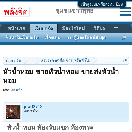
เข้าสู่ระบบหรือลงทะเบียน
ชุมชนชาวพุทธ
หน้าแรก
มีอะไรใหม่
วิดีโอ
เว็บบอร์ด
ค้นหาในเว็บบอร์ด
เรื่องเด่น
กระทู้และโพสต์ล่าสุด
เว็บบอร์ด
...
ลงประกาศ ซื้อ-ขาย หรือทั่วไป
หัวน้ำหอม ขายหัวน้ำหอม ขายส่งหัวน้ำ
หอม
แท็ก:
เพิ่มแท็ก
jirad2712
สมาชิกใหม่
หัวน้ำหอม ห้องรับแขก ห้องพระ