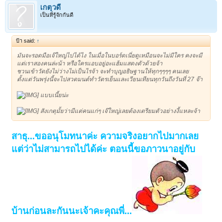
เกตุวดี
เป็นที่รู้จักกันดี
ป้า said:
↑
มันจะรอดมือเจ๊ใหญ่ไปได้ไง ในเมื่อในบอร์ดเนี่ยดูเหมือนจะไม่มีใคร คงจะมี
แต่เราสองคนล่ะน้า หรือใครแอบอยู่อะแฮ้มแสดงตัวด้วยจ้า
ชวนเข้าวัดยังไม่ว่างไม่เป็นไรจ้า จะทำบุญอธิษฐานให้ทุกๆๆๆๆ คนเลย
ตั้งแต่วันพรุ่งนี้จะไปสวดมนต์ทำวัตรเย็นและเวียนเทียนทุกวันถึงวันที่ 27 จ๊า
แบบเนี้ยน่ะ
สังเกตุมั้ยว่ามีแต่คนแก่ๆ เจ๊ใหญ่เลยต้องเตรียมตัวอย่างงี้แหละจ้า
สาธุ...ขออนุโมทนาค่ะ ความจริงอยากไปมากเลย
แต่ว่าไม่สามารถไปได้ค่ะ ตอนนี้ขอภาวนาอยู่กับ
บ้านก่อนละกันนะเจ้าคะคุณพี่...