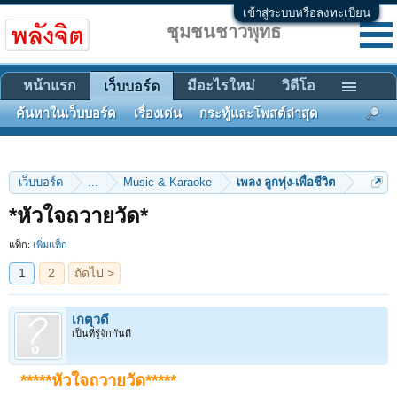
เข้าสู่ระบบหรือลงทะเบียน
ชุมชนชาวพุทธ
หน้าแรก
มีอะไรใหม่
วิดีโอ
เว็บบอร์ด
ค้นหาในเว็บบอร์ด
เรื่องเด่น
กระทู้และโพสต์ล่าสุด
เว็บบอร์ด
...
Music & Karaoke
เพลง ลูกทุ่ง-เพื่อชีวิต
1
2
ถัดไป >
*หัวใจถวายวัด*
แท็ก:
เพิ่มแท็ก
เกตุวดี
เป็นที่รู้จักกันดี
*****หัวใจถวายวัด*****