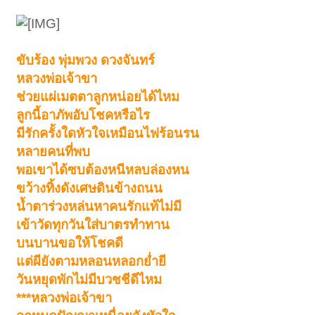
ขับร้อง พุ่มพวง ดวงจันทร์
หลวงพ่อเจ้าขา
ช่วยแผ่เมตตาลูกหน่อยได้ไหม
ลูกนี้อาภัพอับโชคหรือไร
มีรักครั้งใดหัวใจเหมือนไฟร้อนรน
หลายคนที่พบ
พอเขาได้ซบต้องหนีหลบล่องหน
ขว้างทิ้งดังเศษดินข้างถนน
น้ำตาร่วงหล่นหาคนรักแท้ไม่มี
เข้าวัดทุกวันใส่บาตรทำทาน
บนบานขอให้โชคดี
แต่ผียังตามหลอนหลอกย่ำยี
วันหยุดพักไม่มีบวชชีดีไหม
***หลวงพ่อเจ้าขา