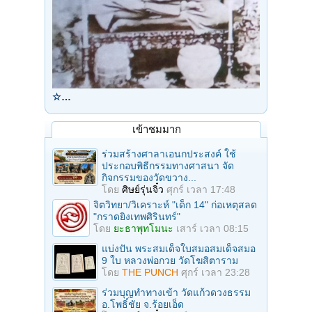
☆…
เข้าชมมาก
ร่วมสร้างศาลาเอนกประสงค์ ใช้
ประกอบพิธีกรรมทางศาสนา จัด
กิจกรรมของวัดขวาง...
โดย
ศิษย์รุ่นจิ๋ว
ศุกร์ เวลา 17:48
จิตวิทยา/วิเคราะห์ "เด็ก 14" ก่อเหตุสลด
"กราดยิงเทพศิรินทร์"
โดย
ยะธาพุทโมนะ
เสาร์ เวลา 08:15
แบ่งปัน พระสมเด็จใบสมอสมเด็จสมอ
9 ใบ หลวงพ่อกวย วัดโฆสิตาราม
โดย
THE PUNCH
ศุกร์ เวลา 23:28
ร่วมบุญทําทางเข้า วัดแก้วดวงธรรม
อ.โพธิ์ชัย จ.ร้อยเอ็ด