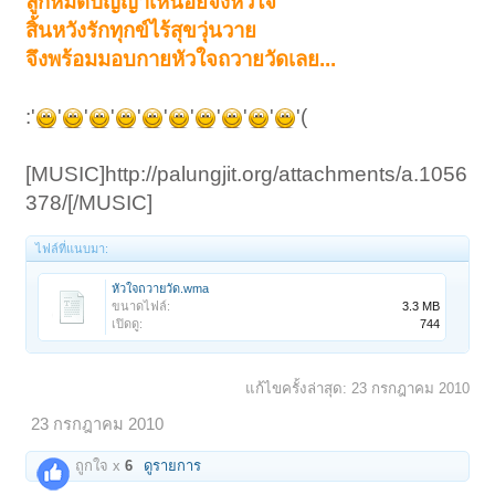
ลูกหมดปัญญาเหนื่อยจังหัวใจ
สิ้นหวังรักทุกข์ไร้สุขวุ่นวาย
จึงพร้อมมอบกายหัวใจถวายวัดเลย...
:'
'
'
'
'
'
'
'
'
'
'(
[MUSIC]http://palungjit.org/attachments/a.1056
378/[/MUSIC]
ไฟล์ที่แนบมา:
หัวใจถวายวัด.wma
ขนาดไฟล์:
3.3 MB
เปิดดู:
744
แก้ไขครั้งล่าสุด:
23 กรกฎาคม 2010
23 กรกฎาคม 2010
ถูกใจ x
6
ดูรายการ