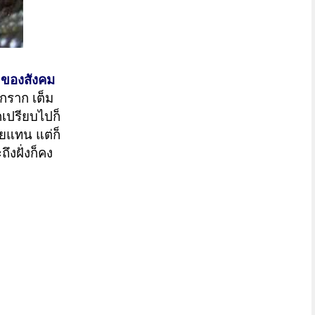
ะของสังคม
กราก เต็ม
กเปรียบไปก็
ายแทน แต่ก็
ึงฝั่งก็คง