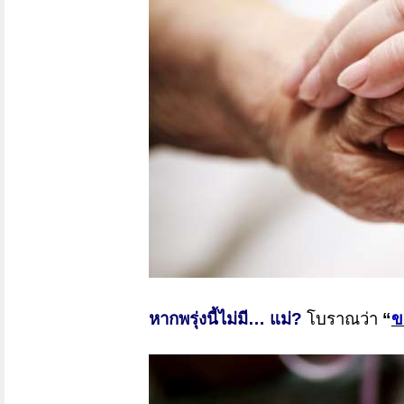
หากพรุ่งนี้ไม่มี… แม่
?
โบราณว่า
“
ข