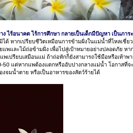
าง ไร้อนาคต ไร้การศึกษา กลายเป็นเด็กมีปัญหา เป็นภาร
้ หากเปรียบชีวิตเหมือนการข้ามฝั่งในแม่น้ำที่ไหลเชี่ยว
ยแพและไม้ถ่อข้ามฝั่ง เพื่อไปสู่เป้าหมายอย่างปลอดภัย หา
 แพเปรียบเสมือนแม่ ถ้าถ่อหักก็ยังสามารถใช้มือหรือเท้าพ
50-50 แต่หากแพต้องแตกหรืออับปางกลางแม่น้ำ โอกาสที่จะถ
้องจมน้ำตาย หรือเป็นอาหารของสัตว์ร้ายได้