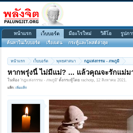
หน้าแรก
มีอะไรใหม่
วิดีโอ
รูปภา
เว็บบอร์ด
ค้นหาในเว็บบอร์ด
เรื่องเด่น
กระทู้และโพสต์ล่าสุด
หน้าแรก
เว็บบอร์ด
พุทธศาสนา
กฎแห่งกรรม - ภพภูมิ
หากพรุ่งนี้ ไม่มีแม่? ... แล้วคุณจะรักแม่ม
ในห้อง '
กฎแห่งกรรม - ภพภูมิ
' ตั้งกระทู้โดย
rachotp
,
12 สิงหาคม 2021
.
แท็ก:
เพิ่มแท็ก