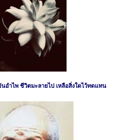
งอันอำไพ ชีวิตมะลายไป เหลือสิ่งใดไว้ทดแทน