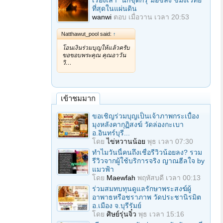
เรื่องเล่า "นักขุดกรุ"มือขลัง ขมังเวทย์
ที่สุดในแผ่นดิน
wanwi
ตอบ
เมื่อวาน เวลา 20:53
Natthawut_pool said:
↑
โอนเงินร่วมบุญให้แล้วครับ
ขอขอบพระคุณ คุณอาวัน
วิ…
เข้าชมมาก
ขอเชิญร่วมบุญเป็นเจ้าภาพกระเบื้อง
มุงหลังคากุฏิสงฆ์ วัดล่องกะเบา
อ.อินทร์บุรี...
โดย
ไข่หวานน้อย
พุธ เวลา 07:30
ทำไมวันนี้คนถึงเชื่อรีวิวน้อยลง? รวม
รีวิวจากผู้ใช้บริการจริง ญาณฮีลใจ by
แมวฟ้า
โดย
Maewfah
พฤหัสบดี เวลา 00:13
ร่วมสมทบทุนดูแลรักษาพระสงฆ์ผู้
อาพาธหรือชราภาพ วัดประชานิรมิต
อ.เมือง จ.บุรีรัมย์
โดย
ศิษย์รุ่นจิ๋ว
พุธ เวลา 15:16