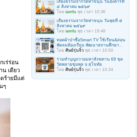
เสียงธรรมจากวัดท่าขนุน วันอังคารที่
๔ สิงหาคม ๒๕๖๙
โดย
iamfu
พุธ เวลา 10:36
เสียงธรรมจากวัดท่าขนุน วันพุธที่ ๕
สิงหาคม ๒๕๖๙
โดย
iamfu
พุธ เวลา 19:48
ทอดผ้าป่าซื้อSmart TV ใช้เรียน&สอน
พัดลมห้องเรียน พัฒนาสถานศึกษา...
โดย
ศิษย์รุ่นจิ๋ว
พุธ เวลา 10:50
ร่วมทําบุญถวายมหาสังฆทาน 69 ชุด
กเร่ร่อน
วัดพลายชุมพล จ.สุโขทัย
โดย
ศิษย์รุ่นจิ๋ว
พุธ เวลา 10:34
าน เดียว
ดร้ายมีแต่
ันๆ