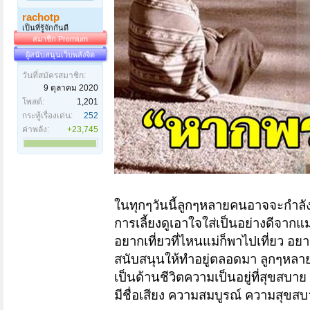
rachotp
เป็นที่รู้จักกันดี
สมาชิก Premium
ผู้สนับสนุนเว็บพลังจิต
วันที่สมัครสมาชิก:
9 ตุลาคม 2020
โพสต์:
1,201
กระทู้เรื่องเด่น:
252
ค่าพลัง:
+23,745
ในทุกๆวันนี้ลูกๆหลายคนอาจจะกำลังอ
การเลี้ยงดูเอาใจใส่เป็นอย่างดีจาก
อยากเที่ยวที่ไหนแม่ก็พาไปเที่ยว อย
สนับสนุนให้ทำอยู่ตลอดมา ลูกๆหลาย
เป็นด้านชีวิตความเป็นอยู่ที่สุขสบาย
มีชื่อเสียง ความสมบูรณ์ ความสุขสบา