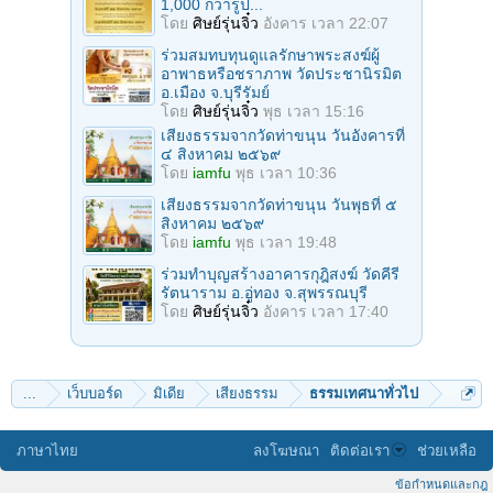
1,000 กว่ารูป...
โดย
ศิษย์รุ่นจิ๋ว
อังคาร เวลา 22:07
ร่วมสมทบทุนดูแลรักษาพระสงฆ์ผู้
อาพาธหรือชราภาพ วัดประชานิรมิต
อ.เมือง จ.บุรีรัมย์
โดย
ศิษย์รุ่นจิ๋ว
พุธ เวลา 15:16
เสียงธรรมจากวัดท่าขนุน วันอังคารที่
๔ สิงหาคม ๒๕๖๙
โดย
iamfu
พุธ เวลา 10:36
เสียงธรรมจากวัดท่าขนุน วันพุธที่ ๕
สิงหาคม ๒๕๖๙
โดย
iamfu
พุธ เวลา 19:48
ร่วมทำบุญสร้างอาคารกุฎิสงฆ์ วัดคีรี
รัตนาราม อ.อู่ทอง จ.สุพรรณบุรี
โดย
ศิษย์รุ่นจิ๋ว
อังคาร เวลา 17:40
...
เว็บบอร์ด
มิเดีย
เสียงธรรม
ธรรมเทศนาทั่วไป
ภาษาไทย
ลงโฆษณา
ติดต่อเรา
ช่วยเหลือ
ข้อกำหนดและกฎ