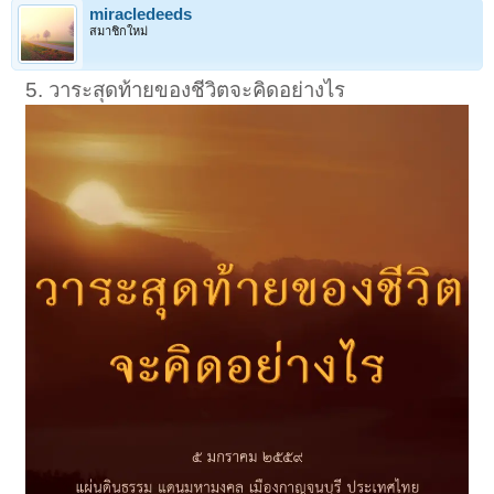
miracledeeds
สมาชิกใหม่
5. วาระสุดท้ายของชีวิตจะคิดอย่างไร