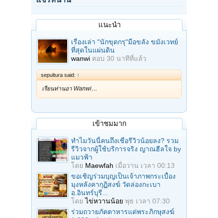
แนะนำ
เรื่องเล่า "นักขุดกรุ"มือขลัง ขมังเวทย์
ที่สุดในแผ่นดิน
wanwi
ตอบ
30 นาทีที่แล้ว
sepultura said:
↑
เรียนท่านอา Wanwi…
เข้าชมมาก
ทำไมวันนี้คนถึงเชื่อรีวิวน้อยลง? รวม
รีวิวจากผู้ใช้บริการจริง ญาณฮีลใจ by
แมวฟ้า
โดย
Maewfah
เมื่อวาน เวลา 00:13
ขอเชิญร่วมบุญเป็นเจ้าภาพกระเบื้อง
มุงหลังคากุฏิสงฆ์ วัดล่องกะเบา
อ.อินทร์บุรี...
โดย
ไข่หวานน้อย
พุธ เวลา 07:30
ร่วมถวายภัตตาหารแด่พระภิกษุสงฆ์