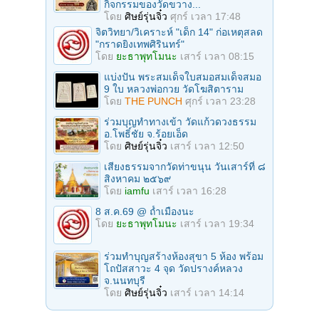
กิจกรรมของวัดขวาง...
โดย
ศิษย์รุ่นจิ๋ว
ศุกร์ เวลา 17:48
จิตวิทยา/วิเคราะห์ "เด็ก 14" ก่อเหตุสลด
"กราดยิงเทพศิรินทร์"
โดย
ยะธาพุทโมนะ
เสาร์ เวลา 08:15
แบ่งปัน พระสมเด็จใบสมอสมเด็จสมอ
9 ใบ หลวงพ่อกวย วัดโฆสิตาราม
โดย
THE PUNCH
ศุกร์ เวลา 23:28
ร่วมบุญทําทางเข้า วัดแก้วดวงธรรม
อ.โพธิ์ชัย จ.ร้อยเอ็ด
โดย
ศิษย์รุ่นจิ๋ว
เสาร์ เวลา 12:50
เสียงธรรมจากวัดท่าขนุน วันเสาร์ที่ ๘
สิงหาคม ๒๕๖๙
โดย
iamfu
เสาร์ เวลา 16:28
8 ส.ค.69 @ ถ้ำเมืองนะ
โดย
ยะธาพุทโมนะ
เสาร์ เวลา 19:34
ร่วมทําบุญสร้างห้องสุขา 5 ห้อง พร้อม
โถปัสสาวะ 4 จุด วัดปรางค์หลวง
จ.นนทบุรี
โดย
ศิษย์รุ่นจิ๋ว
เสาร์ เวลา 14:14