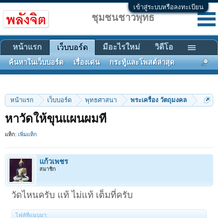
เข้าสู่ระบบหรือลงทะเบียน
ชุมชนชาวพุทธ
หน้าแรก
มีอะไรใหม่
วิดีโอ
เว็บบอร์ด
ค้นหาในเว็บบอร์ด
เรื่องเด่น
กระทู้และโพสต์ล่าสุด
หน้าแรก
เว็บบอร์ด
พุทธศาสนา
พระเครื่อง วัตถุมงคล
หาวัดให้ขุนแผนผมที
แท็ก:
เพิ่มแท็ก
แก้วเพชร
สมาชิก
วัดไหนครับ แท้ ไม่แท้ เต็มที่ครับ
ไฟล์ที่แนบมา: